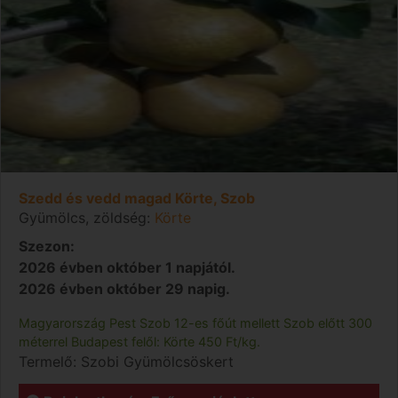
Szedd és vedd magad Körte, Szob
Gyümölcs, zöldség:
Körte
Szezon:
2026 évben október 1 napjától.
2026 évben október 29 napig.
Magyarország
Pest
Szob
12-es főút mellett Szob előtt 300
méterrel Budapest felől: Körte 450 Ft/kg.
Termelő:
Szobi Gyümölcsöskert