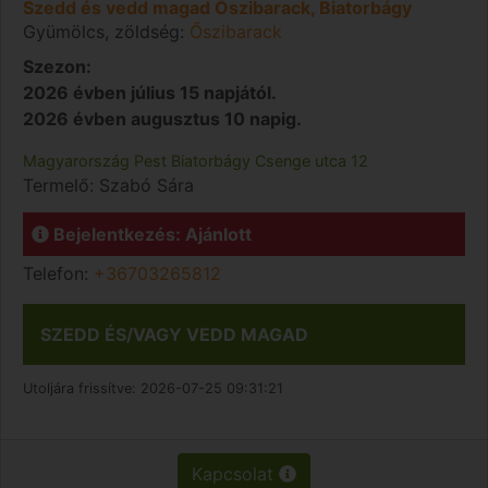
Szedd és vedd magad Őszibarack, Biatorbágy
Gyümölcs, zöldség:
Őszibarack
Szezon:
2026 évben július 15 napjától.
2026 évben augusztus 10 napig.
Magyarország
Pest
Biatorbágy
Csenge utca 12
Termelő:
Szabó Sára
Bejelentkezés: Ajánlott
Telefon:
+36703265812
SZEDD ÉS/VAGY VEDD MAGAD
Utoljára frissítve:
2026-07-25 09:31:21
Kapcsolat