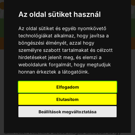
Az oldal sütiket használ
Az oldal sütiket és egyéb nyomkövető
technológiákat alkalmaz, hogy javítsa a
böngészési élményét, azzal hogy
Főoldal
személyre szabott tartalmakat és célzott
hirdetéseket jelenít meg, és elemzi a
A gyümölcsvadászról
weboldalunk forgalmát, hogy megtudjuk
honnan érkeztek a látogatóink.
A gyümölcsvadász.hu összegyűjti neked azon
Elfogadom
lelőhelyeket, ahol Szedd Magad akció keretében saját
magad szedheted le a zöldséget, gyümölcsöt. Minden
Elutasítom
évben ez az akció a szedd magad eper akcióval indul
és egészen tél beáltáig lehetőség van valamilyen
Beállítások megváltoztatása
gyümölcs vagy zöldség felkutatására íly módon. A
Gyümölcsvadász várja azon
termelők jelentkezését
,
akik részt vesznek a szedd magad akcióban és így