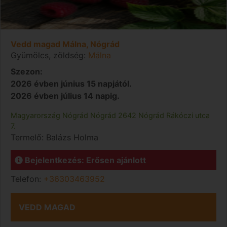
Vedd magad Málna, Nógrád
Gyümölcs, zöldség:
Málna
Szezon:
2026 évben június 15 napjától.
2026 évben július 14 napig.
Magyarország
Nógrád
Nógrád
2642 Nógrád Rákóczi utca
7.
Termelő:
Balázs Holma
Bejelentkezés: Erősen ajánlott
Telefon:
+36303463952
VEDD MAGAD