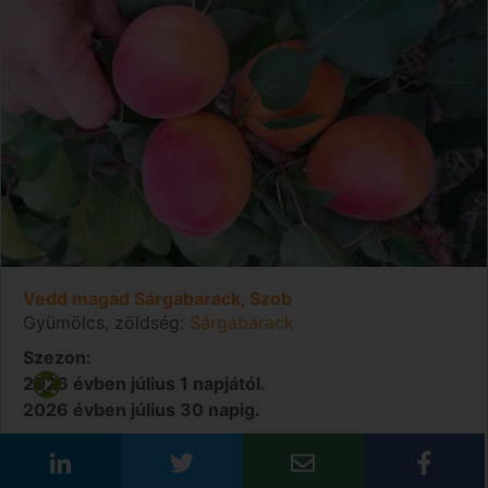
Vedd magad Sárgabarack, Szob
Gyümölcs, zöldség:
Sárgabarack
Szezon:
2026 évben július 1 napjától.
2026 évben július 30 napig.
Magyarország
Pest
Szob
Dunakanyarban
Termelő:
Szobi Gyümölcsöskert