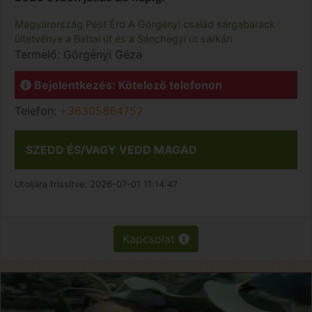
Magyarország
Pest
Érd
A Görgényi család sárgabarack
ültetvénye a Battai út és a Sánchegyi út sarkán
Termelő:
Görgényi Géza
Bejelentkezés: Kötelező telefonon
Telefon:
+36305864752
SZEDD ÉS/VAGY VEDD MAGAD
Utoljára frissítve:
2026-07-01 11:14:47
Kapcsolat