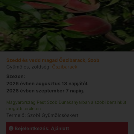
Szedd és vedd magad Őszibarack, Szob
Gyümölcs, zöldség:
Őszibarack
Szezon:
2026 évben augusztus 13 napjától.
2026 évben szeptember 7 napig.
Magyarország
Pest
Szob
Dunakanyarban a szobi benzinkút
mögötti területen
Termelő:
Szobi Gyümölcsöskert
Bejelentkezés: Ajánlott