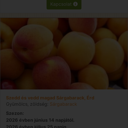
Kapcsolat
Szedd és vedd magad Sárgabarack, Érd
Gyümölcs, zöldség:
Sárgabarack
Szezon:
2026 évben június 14 napjától.
2026 évben július 25 napig.