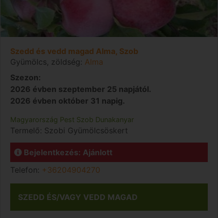
Szedd és vedd magad Alma, Szob
Gyümölcs, zöldség:
Alma
Szezon:
2026 évben szeptember 25 napjától.
2026 évben október 31 napig.
Magyarország
Pest
Szob
Dunakanyar
Termelő:
Szobi Gyümölcsöskert
Bejelentkezés: Ajánlott
Telefon:
+36204904270
SZEDD ÉS/VAGY VEDD MAGAD