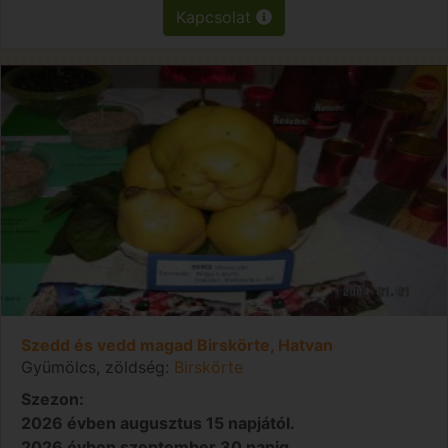
Kapcsolat
Szedd és vedd magad Birskörte, Hatvan
Gyümölcs, zöldség:
Birskörte
Szezon:
2026 évben augusztus 15 napjától.
2026 évben szeptember 30 napig.