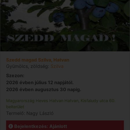
Szedd magad Szilva, Hatvan
Gyümölcs, zöldség:
Szilva
Szezon:
2026 évben július 12 napjától.
2026 évben augusztus 30 napig.
Magyarország
Heves
Hatvan
Hatvan, Kisfaludy utca 60.
belterület
Termelő:
Nagy László
Bejelentkezés: Ajánlott