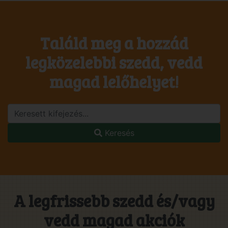
Találd meg a hozzád
legközelebbi szedd, vedd
magad lelőhelyet!
Keresés
A legfrissebb szedd és/vagy
vedd magad akciók