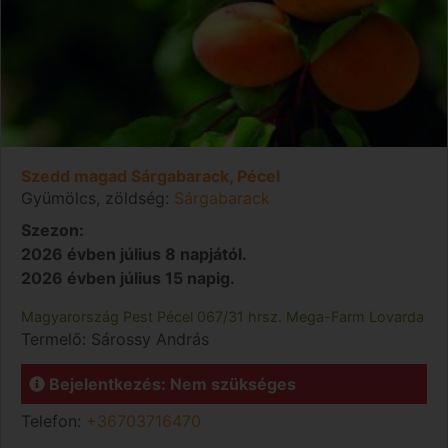
Szedd magad Sárgabarack, Pécel
Gyümölcs, zöldség:
Sárgabarack
Szezon:
2026 évben július 8 napjától.
2026 évben július 15 napig.
Magyarország
Pest
Pécel
067/31 hrsz. Mega-Farm Lovarda
Termelő:
Sárossy András
Bejelentkezés: Nem szükséges
Telefon:
+36703716470