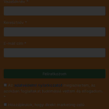
Vezetéknév
*
Keresztnév
*
E-mail cím
*
Feliratkozom
Az
adatvédelmi nyilatkozatot
megismertem, az
azokban foglaltakat tudomásul vettem és elfogadom.
*
Hozzájárulok, hogy direkt marketing célú