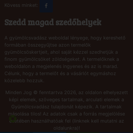
Kövess minket:
Szedd magad szedőhelyek
A gyümölcsvadász weboldal lényege, hogy kereshető
formában összegyűjtse azon termelők
gyümölcsöskertjeit, ahol saját kézzel szedhetjük a
finom gyümölcsöket zöldségeket. A termelőknek a
weboldalon a megjelenés ingyenes és az is marad.
Célunk, hogy a termelőt és a vásárlót egymáshoz
közelebb hozzuk.
Minden Jog © fenntartva 2026, az oldalon elhelyezett
képi elemek, szöveges tartalmak, arculati elemek a
Gyümölcsvadász tulajdonát képezik. A tartalmak
másolása tilos! Az adatok csak a forrás megjelölése
esetében használhatóak fel (linknek kell mutatni az
oldalunkra)!