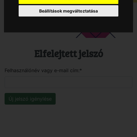
Beállítások megváltoztatása
Elfelejtett jelszó
Felhasználónév vagy e-mail cím:*