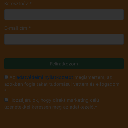
Keresztnév
*
E-mail cím
*
Feliratkozom
Az
adatvédelmi nyilatkozatot
megismertem, az
azokban foglaltakat tudomásul vettem és elfogadom.
*
Hozzájárulok, hogy direkt marketing célú
üzenetekkel keressen meg az adatkezelő.*