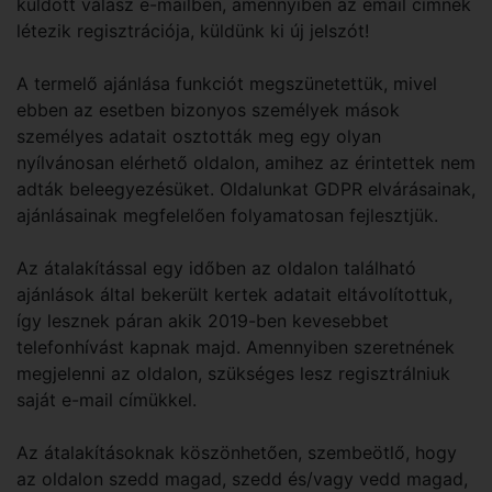
küldött válasz e-mailben, amennyiben az email címnek
létezik regisztrációja, küldünk ki új jelszót!
A termelő ajánlása funkciót megszünetettük, mivel
ebben az esetben bizonyos személyek mások
személyes adatait osztották meg egy olyan
nyílvánosan elérhető oldalon, amihez az érintettek nem
adták beleegyezésüket. Oldalunkat GDPR elvárásainak,
ajánlásainak megfelelően folyamatosan fejlesztjük.
Az átalakítással egy időben az oldalon található
ajánlások által bekerült kertek adatait eltávolítottuk,
így lesznek páran akik 2019-ben kevesebbet
telefonhívást kapnak majd. Amennyiben szeretnének
megjelenni az oldalon, szükséges lesz regisztrálniuk
saját e-mail címükkel.
Az átalakításoknak köszönhetően, szembeötlő, hogy
az oldalon szedd magad, szedd és/vagy vedd magad,