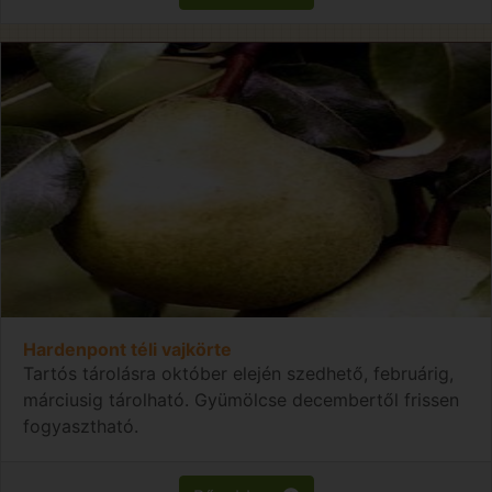
Hardenpont téli vajkörte
Tartós tárolásra október elején szedhető, februárig,
márciusig tárolható. Gyümölcse decembertől frissen
fogyasztható.