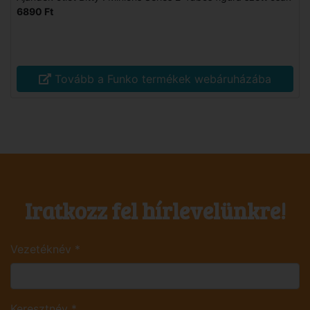
6890 Ft
Tovább a Funko termékek webáruházába
Iratkozz fel hírlevelünkre!
Vezetéknév
*
Keresztnév
*