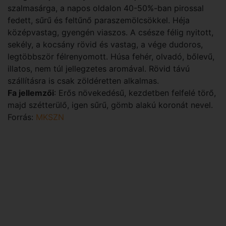
szalmasárga, a napos oldalon 40-50%-ban pirossal
fedett, sűrű és feltűnő paraszemölcsökkel. Héja
középvastag, gyengén viaszos. A csésze félig nyitott,
sekély, a kocsány rövid és vastag, a vége dudoros,
legtöbbször félrenyomott. Húsa fehér, olvadó, bőlevű,
illatos, nem túl jellegzetes aromával. Rövid távú
szállításra is csak zöldéretten alkalmas.
Fa jellemzői
: Erős növekedésű, kezdetben felfelé törő,
majd szétterülő, igen sűrű, gömb alakú koronát nevel.
Forrás:
MKSZN