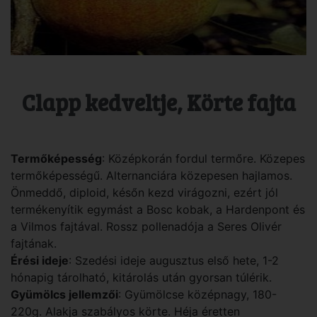
Clapp kedveltje, Körte fajta
Termőképesség
: Középkorán fordul termőre. Közepes
termőképességű. Alternanciára közepesen hajlamos.
Önmeddő, diploid, későn kezd virágozni, ezért jól
termékenyítik egymást a Bosc kobak, a Hardenpont és
a Vilmos fajtával. Rossz pollenadója a Seres Olivér
fajtának.
Érési ideje
: Szedési ideje augusztus első hete, 1-2
hónapig tárolható, kitárolás után gyorsan túlérik.
Gyümölcs jellemzői
: Gyümölcse középnagy, 180-
220g. Alakja szabályos körte. Héja éretten