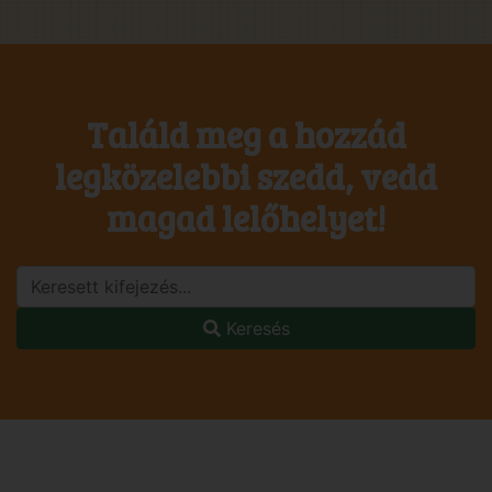
Találd meg a hozzád
legközelebbi szedd, vedd
magad lelőhelyet!
Keresés