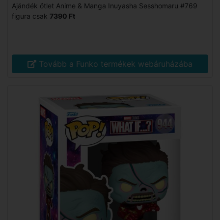
Ajándék ötlet Anime & Manga Inuyasha Sesshomaru #769
figura csak
7390 Ft
Tovább a Funko termékek webáruházába