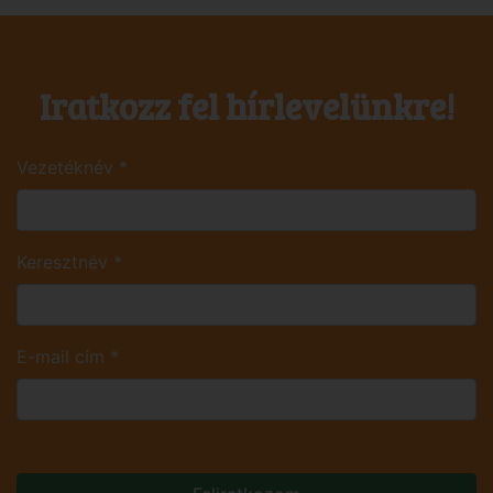
Iratkozz fel hírlevelünkre!
Vezetéknév
*
Keresztnév
*
E-mail cím
*