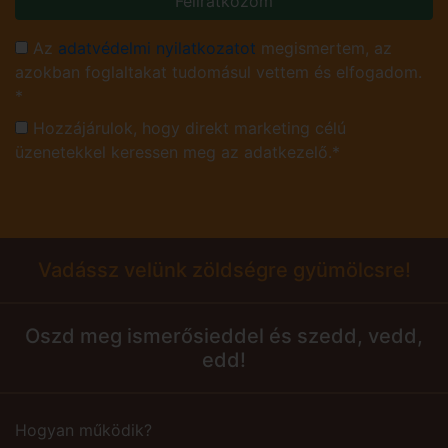
Feliratkozom
Az
adatvédelmi nyilatkozatot
megismertem, az
azokban foglaltakat tudomásul vettem és elfogadom.
*
Hozzájárulok, hogy direkt marketing célú
üzenetekkel keressen meg az adatkezelő.*
Vadássz velünk zöldségre gyümölcsre!
Oszd meg ismerősieddel és szedd, vedd,
edd!
Hogyan működik?