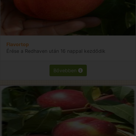
Flavortop
Érése a Redhaven után 16 nappal kezdődik
Bővebben