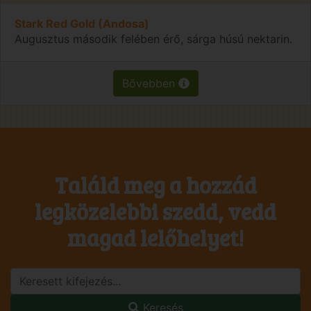
Stark Red Gold (Andosa)
Augusztus második felében érő, sárga húsú nektarin.
Bővebben
Találd meg a hozzád
legközelebbi szedd, vedd
magad lelőhelyet!
Keresés