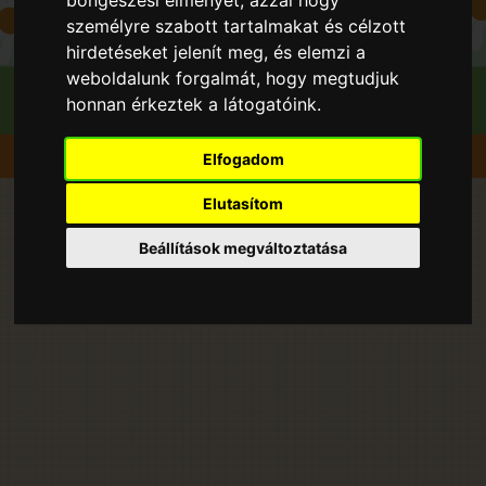
böngészési élményét, azzal hogy
személyre szabott tartalmakat és célzott
hirdetéseket jelenít meg, és elemzi a
weboldalunk forgalmát, hogy megtudjuk
honnan érkeztek a látogatóink.
Gyümölcsök
Nektarin
Elfogadom
Elutasítom
Nektarin fajták 2026 évben a
Beállítások megváltoztatása
Gyümölcsvadász oldalán