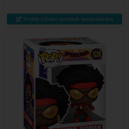
Tovább a Funko termékek webáruházába