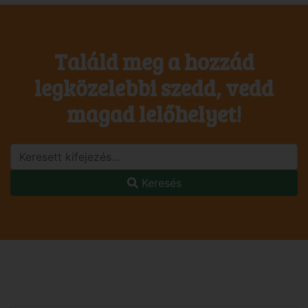
Találd meg a hozzád
legközelebbi szedd, vedd
magad lelőhelyet!
Keresés