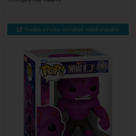
Tovább a Funko termékek webáruházába