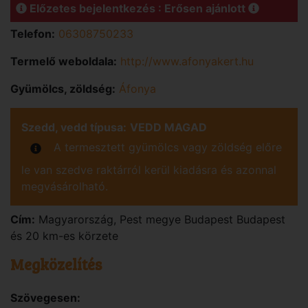
Előzetes bejelentkezés : Erősen ajánlott
Telefon:
06308750233
Termelő weboldala:
http://www.afonyakert.hu
Gyümölcs, zöldség:
Áfonya
Szedd, vedd típusa:
VEDD MAGAD
A termesztett gyümölcs vagy zöldség előre
le van szedve raktárról kerül kiadásra és azonnal
megvásárolható.
Cím:
Magyarország
,
Pest
megye
Budapest
Budapest
és 20 km-es körzete
Megközelítés
Szövegesen: