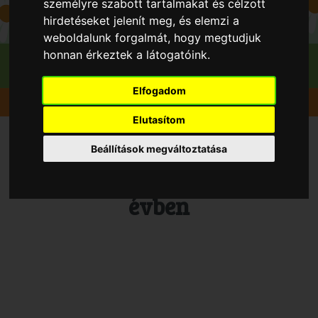
személyre szabott tartalmakat és célzott
hirdetéseket jelenít meg, és elemzi a
weboldalunk forgalmát, hogy megtudjuk
honnan érkeztek a látogatóink.
Elfogadom
Szedd magad
Áfonya
Budapest
Áfonya Kert
Elutasítom
Vedd magad Áfonya,
Beállítások megváltoztatása
Budapest településen 2026
évben