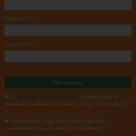
Keresztnév
*
E-mail cím
*
Feliratkozom
Az
adatvédelmi nyilatkozatot
megismertem, az
azokban foglaltakat tudomásul vettem és elfogadom.
*
Hozzájárulok, hogy direkt marketing célú
üzenetekkel keressen meg az adatkezelő.*