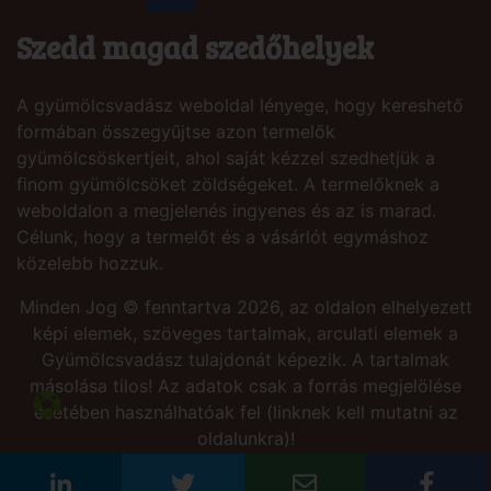
Szedd magad szedőhelyek
A gyümölcsvadász weboldal lényege, hogy kereshető
formában összegyűjtse azon termelők
gyümölcsöskertjeit, ahol saját kézzel szedhetjük a
finom gyümölcsöket zöldségeket. A termelőknek a
weboldalon a megjelenés ingyenes és az is marad.
Célunk, hogy a termelőt és a vásárlót egymáshoz
közelebb hozzuk.
Minden Jog © fenntartva 2026, az oldalon elhelyezett
képi elemek, szöveges tartalmak, arculati elemek a
Gyümölcsvadász tulajdonát képezik. A tartalmak
másolása tilos! Az adatok csak a forrás megjelölése
esetében használhatóak fel (linknek kell mutatni az
oldalunkra)!
Site by:
PresSoft