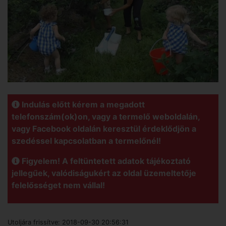
Indulás előtt kérem a megadott
telefonszám(ok)on, vagy a termelő weboldalán,
vagy Facebook oldalán keresztül érdeklődjön a
szedéssel kapcsolatban a termelőnél!
Figyelem! A feltüntetett adatok tájékoztató
jellegűek, valódiságukért az oldal üzemeltetője
felelősséget nem vállal!
Utoljára frissítve:
2018-09-30 20:56:31