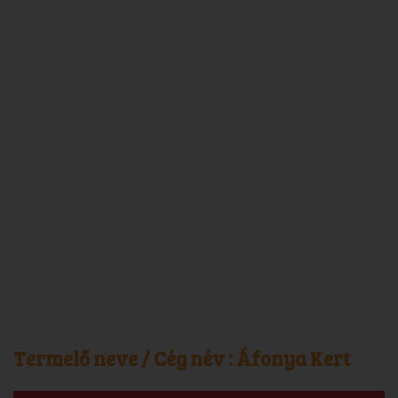
Termelő neve / Cég név :
Áfonya Kert