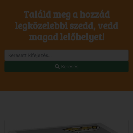
Találd meg a hozzád
legközelebbi szedd, vedd
magad lelőhelyet!
Keresés