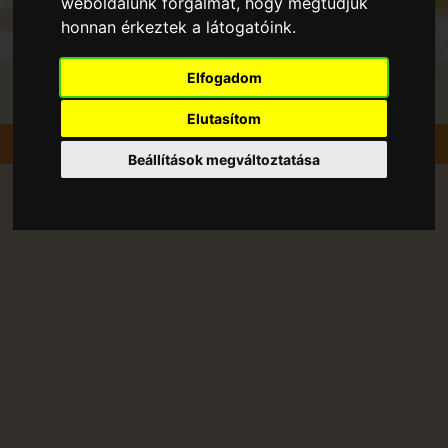
weboldalunk forgalmát, hogy megtudjuk
honnan érkeztek a látogatóink.
Elfogadom
Elutasítom
Szedd magad
Alma
Bakonyszombathely
Beállítások megváltoztatása