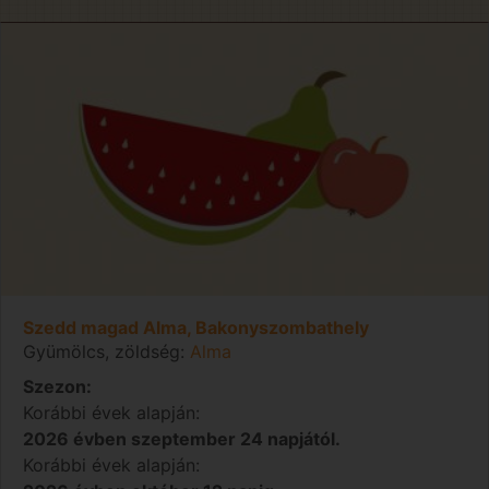
Szedd magad Alma, Bakonyszombathely
Gyümölcs, zöldség:
Alma
Szezon:
Korábbi évek alapján:
2026 évben szeptember 24 napjától.
Korábbi évek alapján: