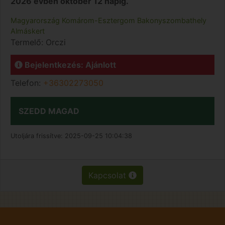
2026 évben október 12 napig.
Magyarország
Komárom-Esztergom
Bakonyszombathely
Almáskert
Termelő:
Orczi
Bejelentkezés: Ajánlott
Telefon:
+36302273050
SZEDD MAGAD
Utoljára frissítve:
2025-09-25 10:04:38
Kapcsolat