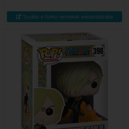
Tovább a Funko termékek webáruházába