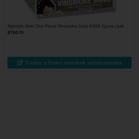
Ajándék ötlet One Piece Vinsmoke Sanji #398 figura csak
8790 Ft
Tovább a Funko termékek webáruházába