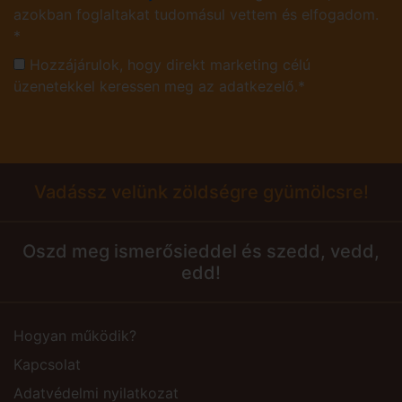
azokban foglaltakat tudomásul vettem és elfogadom.
*
Hozzájárulok, hogy direkt marketing célú
üzenetekkel keressen meg az adatkezelő.*
Vadássz velünk zöldségre gyümölcsre!
Oszd meg ismerősieddel és szedd, vedd,
edd!
Hogyan működik?
Kapcsolat
Adatvédelmi nyilatkozat