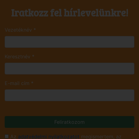
Iratkozz fel hírlevelünkre!
Vezetéknév
*
Keresztnév
*
E-mail cím
*
Feliratkozom
Az
adatvédelmi nyilatkozatot
megismertem, az