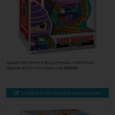
Ajándék ötlet Anime & Manga Premium YuGiOh! Dark
Magician #2315 15cm figura csak
8790 Ft
Tovább a Funko termékek webáruházába