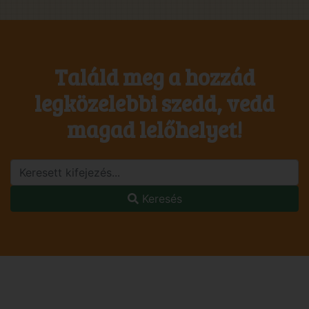
Találd meg a hozzád
legközelebbi szedd, vedd
magad lelőhelyet!
Keresés