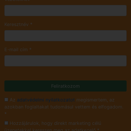
Keresztnév
*
E-mail cím
*
Feliratkozom
Az
adatvédelmi nyilatkozatot
megismertem, az
azokban foglaltakat tudomásul vettem és elfogadom.
*
Hozzájárulok, hogy direkt marketing célú
üzenetekkel keressen meg az adatkezelő.*