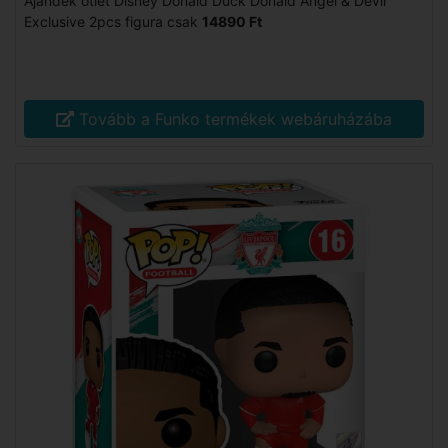
Ajándék ötlet Disney Donald Duck Donald Angel & Devil
Exclusive 2pcs figura csak
14890 Ft
Tovább a Funko termékek webáruházába