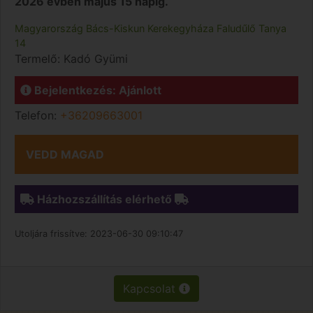
2026 évben május 15 napig.
Magyarország
Bács-Kiskun
Kerekegyháza
Faludűlő Tanya
14
Termelő:
Kadó Gyümi
Bejelentkezés: Ajánlott
Telefon:
+36209663001
VEDD MAGAD
Házhozszállítás elérhető
Utoljára frissítve:
2023-06-30 09:10:47
Kapcsolat