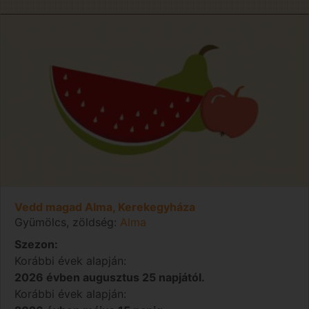
Vedd magad Alma, Kerekegyháza
Gyümölcs, zöldség:
Alma
Szezon:
Korábbi évek alapján:
2026 évben augusztus 25 napjától.
Korábbi évek alapján: