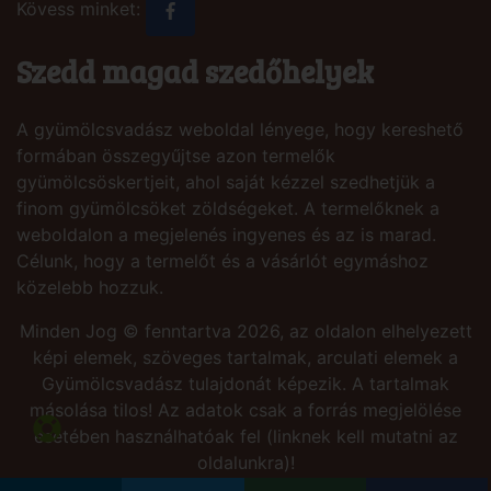
Kövess minket:
Szedd magad szedőhelyek
A gyümölcsvadász weboldal lényege, hogy kereshető
formában összegyűjtse azon termelők
gyümölcsöskertjeit, ahol saját kézzel szedhetjük a
finom gyümölcsöket zöldségeket. A termelőknek a
weboldalon a megjelenés ingyenes és az is marad.
Célunk, hogy a termelőt és a vásárlót egymáshoz
közelebb hozzuk.
Minden Jog © fenntartva 2026, az oldalon elhelyezett
képi elemek, szöveges tartalmak, arculati elemek a
Gyümölcsvadász tulajdonát képezik. A tartalmak
másolása tilos! Az adatok csak a forrás megjelölése
esetében használhatóak fel (linknek kell mutatni az
oldalunkra)!