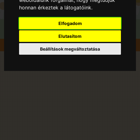
weboldalunk forgalmát, hogy megtudjuk
honnan érkeztek a látogatóink.
Elfogadom
Elutasítom
Szedd magad
Alma
Kerekegyháza
Beállítások megváltoztatása