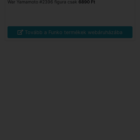
War Yamamoto #2396 figura csak
6890 Ft
Tovább a Funko termékek webáruházába