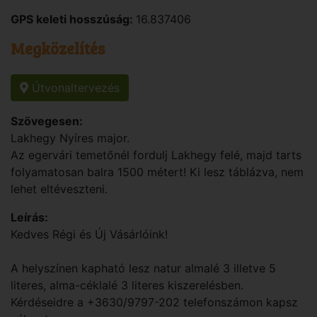
GPS keleti hosszúság:
16.837406
Megközelítés
Útvonaltervezés
Szövegesen:
Lakhegy Nyíres major.
Az egervári temetőnél fordulj Lakhegy felé, majd tarts
folyamatosan balra 1500 métert! Ki lesz táblázva, nem
lehet eltéveszteni.
Leírás:
Kedves Régi és Új Vásárlóink!
A helyszínen kapható lesz natur almalé 3 illetve 5
literes, alma-céklalé 3 literes kiszerelésben.
Kérdéseidre a +3630/9797-202 telefonszámon kapsz