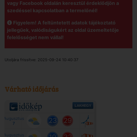
vagy Facebook oldalán keresztül érdeklődjön a
szedéssel kapcsolatban a termelőnél!
Figyelem! A feltüntetett adatok tájékoztató
jellegűek, valódiságukért az oldal üzemeltetője
felelősséget nem vállal!
Utoljára frissítve:
2025-09-24 10:40:37
Várható időjárás