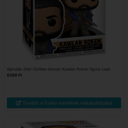
Ajándék ötlet ObiWan Kenobi Kawlan Roken figura csak
6390 Ft
Tovább a Funko termékek webáruházába