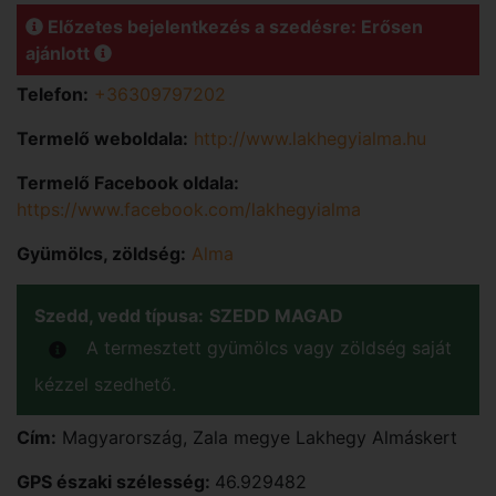
Előzetes bejelentkezés a szedésre: Erősen
ajánlott
Telefon:
+36309797202
Termelő weboldala:
http://www.lakhegyialma.hu
Termelő Facebook oldala:
https://www.facebook.com/lakhegyialma
Gyümölcs, zöldség:
Alma
Szedd, vedd típusa:
SZEDD MAGAD
A termesztett gyümölcs vagy zöldség saját
kézzel szedhető.
Cím:
Magyarország
,
Zala
megye
Lakhegy
Almáskert
GPS északi szélesség:
46.929482