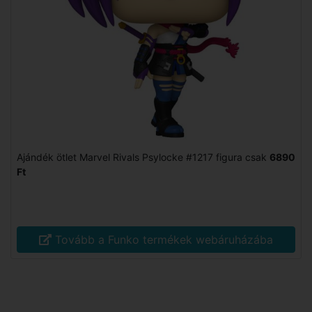
Ajándék ötlet Marvel Rivals Psylocke #1217 figura csak
6890
Ft
Tovább a Funko termékek webáruházába