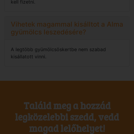
kell fizetni.
Vihetek magammal kisálltot a Alma
gyümölcs leszedésére?
A legtöbb gyümölcsöskertbe nem szabad
kisállatott vinni.
Találd meg a hozzád
legközelebbi szedd, vedd
magad lelőhelyet!