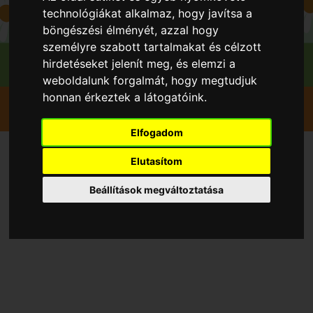
technológiákat alkalmaz, hogy javítsa a
böngészési élményét, azzal hogy
személyre szabott tartalmakat és célzott
hirdetéseket jelenít meg, és elemzi a
weboldalunk forgalmát, hogy megtudjuk
honnan érkeztek a látogatóink.
Szedd magad
Alma
Lakhegy
Lakhegyi Alma - Németh András
Elfogadom
Szedd magad Alma, Lakhegy
Elutasítom
településen 2026 évben
Beállítások megváltoztatása