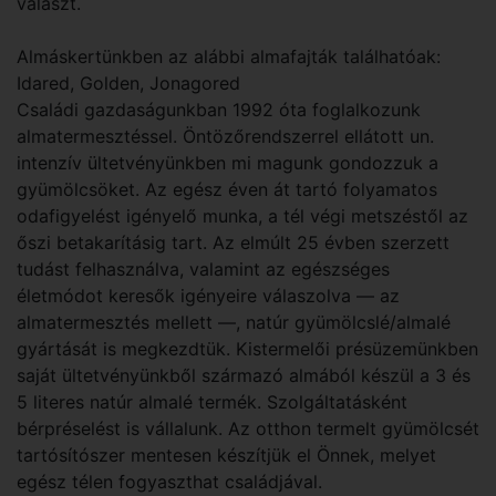
választ.
Almáskertünkben az alábbi almafajták találhatóak:
Idared, Golden, Jonagored
Családi gazdaságunkban 1992 óta foglalkozunk
almatermesztéssel. Öntözőrendszerrel ellátott un.
intenzív ültetvényünkben mi magunk gondozzuk a
gyümölcsöket. Az egész éven át tartó folyamatos
odafigyelést igényelő munka, a tél végi metszéstől az
őszi betakarításig tart. Az elmúlt 25 évben szerzett
tudást felhasználva, valamint az egészséges
életmódot keresők igényeire válaszolva — az
almatermesztés mellett —, natúr gyümölcslé/almalé
gyártását is megkezdtük. Kistermelői présüzemünkben
saját ültetvényünkből származó almából készül a 3 és
5 literes natúr almalé termék. Szolgáltatásként
bérpréselést is vállalunk. Az otthon termelt gyümölcsét
tartósítószer mentesen készítjük el Önnek, melyet
egész télen fogyaszthat családjával.