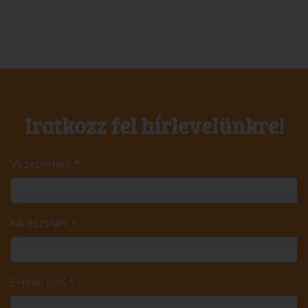
Iratkozz fel hírlevelünkre!
Vezetéknév
*
Keresztnév
*
E-mail cím
*