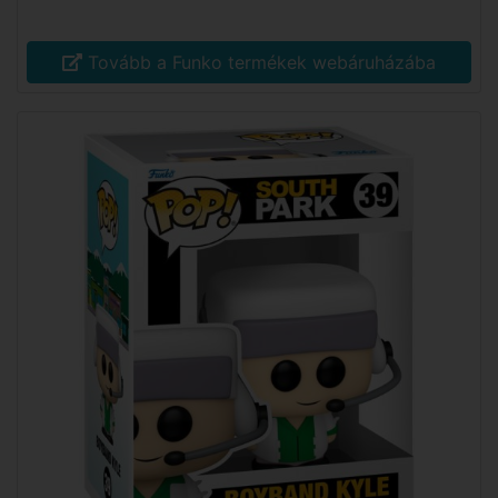
Tovább a Funko termékek webáruházába