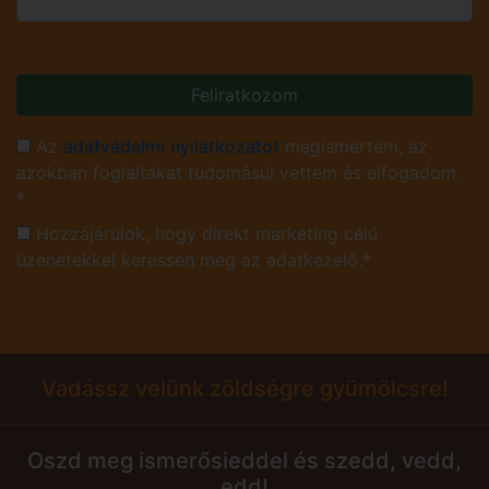
Feliratkozom
Az
adatvédelmi nyilatkozatot
megismertem, az
azokban foglaltakat tudomásul vettem és elfogadom.
*
Hozzájárulok, hogy direkt marketing célú
üzenetekkel keressen meg az adatkezelő.*
Vadássz velünk zöldségre gyümölcsre!
Oszd meg ismerősieddel és szedd, vedd,
edd!