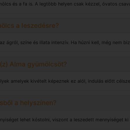
mölcs és a fa is. A legtöbb helyen csak kézzel, óvatos csav
ölcs a leszedésre?
 ágról, színe és illata intenzív. Ha húzni kell, még nem biz
a(z) Alma gyümölcsöt?
yek amelyek kivételt képeznek ez alól, indulás előtt célsze
ből a helyszínen?
yiséget lehet kóstolni, viszont a leszedett mennyiséget ki k