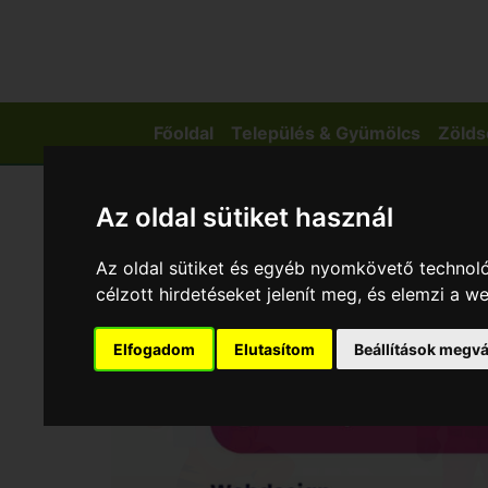
Főoldal
Település & Gyümölcs
Zölds
Az oldal sütiket használ
Az oldal sütiket és egyéb nyomkövető technoló
célzott hirdetéseket jelenít meg, és elemzi a 
Elfogadom
Elutasítom
Beállítások megvá