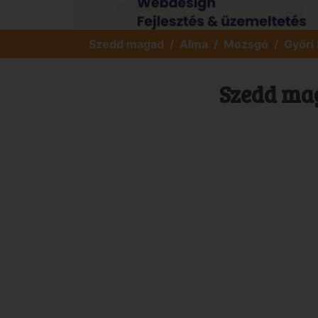
Szedd magad
Alma
Mozsgó
Győri
Szedd mag