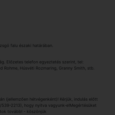
zsgó falu északi határában.
 Előzetes telefon egyeztetés szerint, tel:
d Rohme, Húsvéti Rozmaring, Granny Smith, stb.
n (jellemzően hétvégenként)! Kérjük, indulás előtt
/539-2213), hogy nyitva vagyunk-e!Megértésüket
átok tovább! - köszönjük