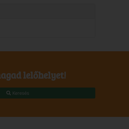
agad lelőhelyet!
Keresés