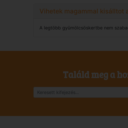
Vihetek magammal kisálltot
A legtöbb gyümölcsöskertbe nem szabad k
Találd meg a ho