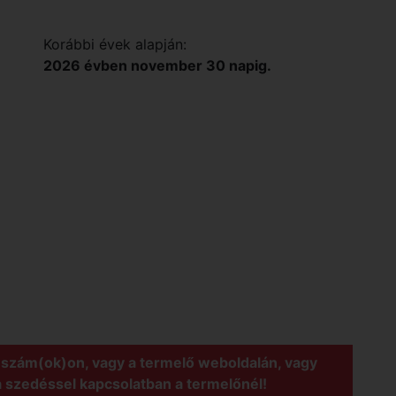
Korábbi évek alapján:
2026 évben november 30 napig.
nszám(ok)on, vagy a termelő weboldalán, vagy
a szedéssel kapcsolatban a termelőnél!