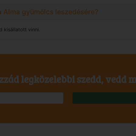
 a Alma gyümölcs leszedésére?
isállatott vinni.
zzád legközelebbi szedd, vedd m