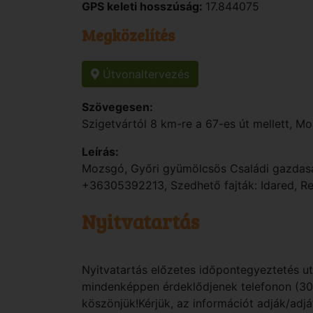
GPS keleti hosszúság:
17.844075
Megközelítés
Útvonaltervezés
Szövegesen:
Szigetvártól 8 km-re a 67-es út mellett, Mo
Leírás:
Mozsgó, Győri gyümölcsös Családi gazdaság.
+36305392213, Szedhető fajták: Idared, Re
Nyitvatartás
Nyitvatartás előzetes időpontegyeztetés utá
mindenképpen érdeklődjenek telefonon (30
köszönjük!Kérjük, az információt adják/adj