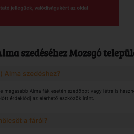
tató jellegűek, valódiságukért az oldal
Alma szedéséhez Mozsgó telepü
z) Alma szedéshez?
tve magasabb Alma fák esetén szedőbot vagy létra is haszno
őtt érdeklődj az elérhető eszközök iránt.
ölcsöt a fáról?