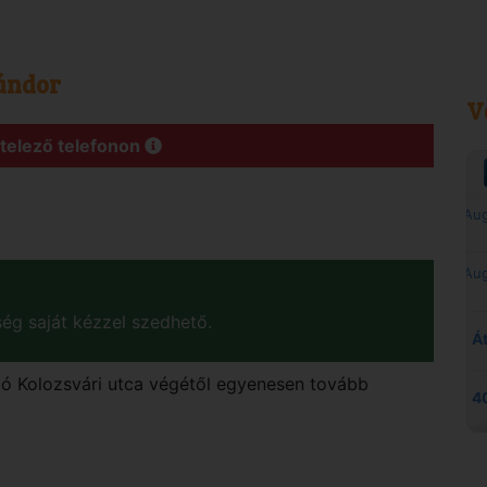
ándor
V
ötelező telefonon
ég saját kézzel szedhető.
gó
Kolozsvári utca végétől egyenesen tovább