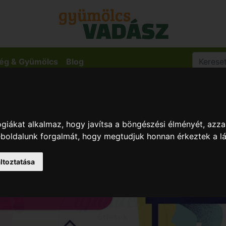
ég & Gyümölcs
Blog
giákat alkalmaz, hogy javítsa a böngészési élményét, azza
weboldalunk forgalmát, hogy megtudjuk honnan érkeztek a l
ltoztatása