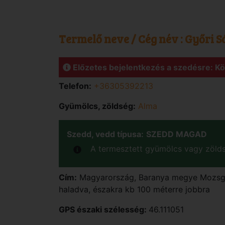
Termelő neve / Cég név :
Győri S
Előzetes bejelentkezés a szedésre: K
Telefon:
+36305392213
Gyümölcs, zöldség:
Alma
Szedd, vedd típusa:
SZEDD MAGAD
A termesztett gyümölcs vagy zölds
Cím:
Magyarország
,
Baranya
megye
Mozs
haladva, északra kb 100 méterre jobbra
GPS északi szélesség:
46.111051