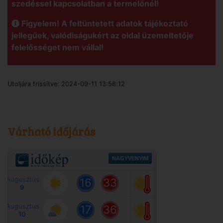
szedéssel kapcsolatban a termelőnél!
Figyelem! A feltüntetett adatok tájékoztató
jellegűek, valódiságukért az oldal üzemeltetője
felelősséget nem vállal!
Utoljára frissítve:
2024-09-11 13:58:12
Várható időjárás