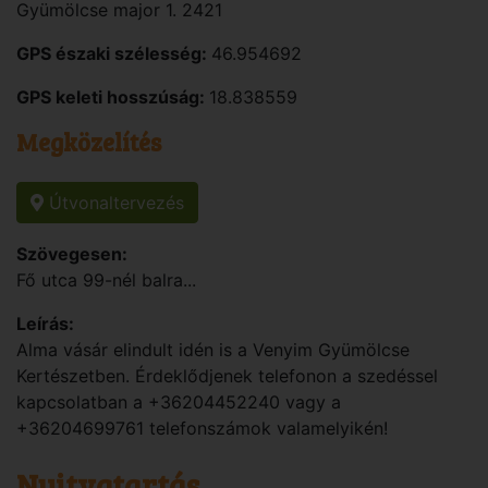
Gyümölcse major 1. 2421
GPS északi szélesség:
46.954692
GPS keleti hosszúság:
18.838559
Megközelítés
Útvonaltervezés
Szövegesen:
Fő utca 99-nél balra...
Leírás:
Alma vásár elindult idén is a Venyim Gyümölcse
Kertészetben. Érdeklődjenek telefonon a szedéssel
kapcsolatban a +36204452240 vagy a
+36204699761 telefonszámok valamelyikén!
Nyitvatartás