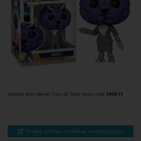
Ajándék ötlet Marvel Thor L&T Miek figura csak
5990 Ft
Tovább a Funko termékek webáruházába