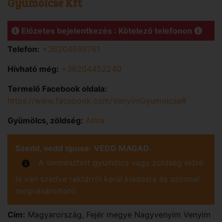
Gyümölcse Kft
Előzetes bejelentkezés : Kötelező telefonon
Telefon:
+36204699761
Hívható még:
+36204452240
Termelő Facebook oldala:
https://www.facebook.com/VenyimGyumolcse#
Gyümölcs, zöldség:
Alma
Szedd, vedd típusa:
VEDD MAGAD
A termesztett gyümölcs vagy zöldség előre
le van szedve raktárról kerül kiadásra és azonnal
megvásárolható.
Cím:
Magyarország
,
Fejér
megye
Nagyvenyim
Venyim