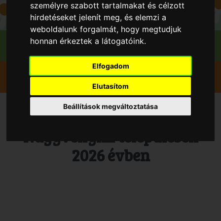
személyre szabott tartalmakat és célzott
hirdetéseket jelenít meg, és elemzi a
weboldalunk forgalmát, hogy megtudjuk
honnan érkeztek a látogatóink.
Elfogadom
Szedd magad
Alma
Nagyvenyim
Venyim Gyümölcse Kft
Elutasítom
Beállítások megváltoztatása
Vedd magad Alma,
Nagyvenyim településen
2026 évben