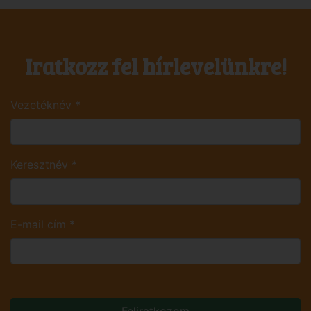
Iratkozz fel hírlevelünkre!
Vezetéknév
*
Keresztnév
*
E-mail cím
*