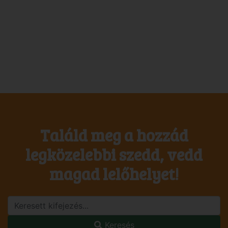
Találd meg a hozzád
legközelebbi szedd, vedd
magad lelőhelyet!
Keresés