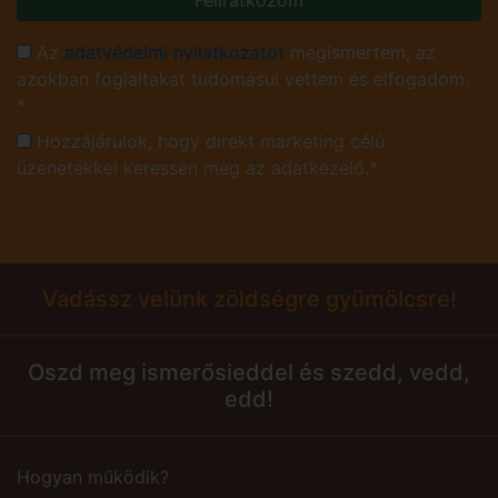
Feliratkozom
Az
adatvédelmi nyilatkozatot
megismertem, az
azokban foglaltakat tudomásul vettem és elfogadom.
*
Hozzájárulok, hogy direkt marketing célú
üzenetekkel keressen meg az adatkezelő.*
Vadássz velünk zöldségre gyümölcsre!
Oszd meg ismerősieddel és szedd, vedd,
edd!
Hogyan működik?