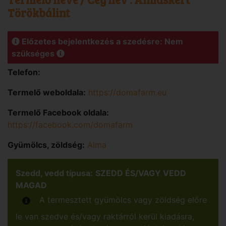
Törökbálint
Előzetes bejelentkezés a szedésre: Nem
szükséges
Telefon:
Termelő weboldala:
https://domafarm.eu
Termelő Facebook oldala:
https://facebook.com/domafarm
Gyümölcs, zöldség:
Alma
Szedd, vedd típusa:
SZEDD ÉS/VAGY VEDD
MAGAD
A termesztett gyümölcs vagy zöldség előre
le van szedve és/vagy raktárról kerül kiadásra,