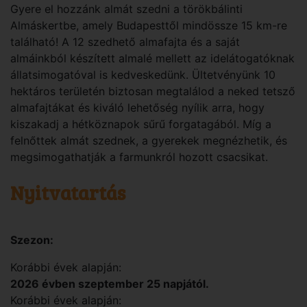
Gyere el hozzánk almát szedni a törökbálinti
Almáskertbe, amely Budapesttől mindössze 15 km-re
található! A 12 szedhető almafajta és a saját
almáinkból készített almalé mellett az idelátogatóknak
állatsimogatóval is kedveskedünk. Ültetvényünk 10
hektáros területén biztosan megtalálod a neked tetsző
almafajtákat és kiváló lehetőség nyílik arra, hogy
kiszakadj a hétköznapok sűrű forgatagából. Míg a
felnőttek almát szednek, a gyerekek megnézhetik, és
megsimogathatják a farmunkról hozott csacsikat.
Nyitvatartás
Szezon:
Korábbi évek alapján:
2026 évben szeptember 25 napjától.
Korábbi évek alapján: