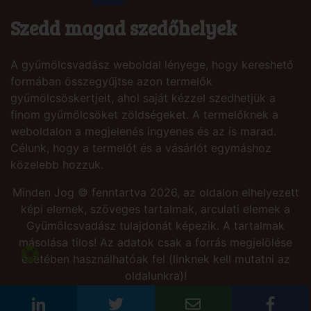
Szedd magad szedőhelyek
A gyümölcsvadász weboldal lényege, hogy kereshető
formában összegyűjtse azon termelők
gyümölcsöskertjeit, ahol saját kézzel szedhetjük a
finom gyümölcsöket zöldségeket. A termelőknek a
weboldalon a megjelenés ingyenes és az is marad.
Célunk, hogy a termelőt és a vásárlót egymáshoz
közelebb hozzuk.
Minden Jog © fenntartva 2026, az oldalon elhelyezett
képi elemek, szöveges tartalmak, arculati elemek a
Gyümölcsvadász tulajdonát képezik. A tartalmak
másolása tilos! Az adatok csak a forrás megjelölése
esetében használhatóak fel (linknek kell mutatni az
oldalunkra)!
Site by:
PresSoft