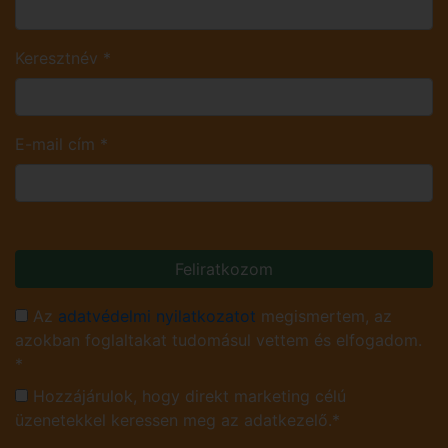
Keresztnév
*
E-mail cím
*
Feliratkozom
Az
adatvédelmi nyilatkozatot
megismertem, az
azokban foglaltakat tudomásul vettem és elfogadom.
*
Hozzájárulok, hogy direkt marketing célú
üzenetekkel keressen meg az adatkezelő.*