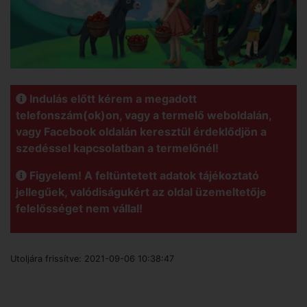
Indulás előtt kérem a megadott
telefonszám(ok)on, vagy a termelő weboldalán,
vagy Facebook oldalán keresztül érdeklődjön a
szedéssel kapcsolatban a termelőnél!
Figyelem! A feltüntetett adatok tájékoztató
jellegűek, valódiságukért az oldal üzemeltetője
felelősséget nem vállal!
Utoljára frissítve:
2021-09-06 10:38:47