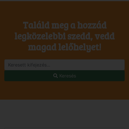
Találd meg a hozzád
legközelebbi szedd, vedd
magad lelőhelyet!
Keresés