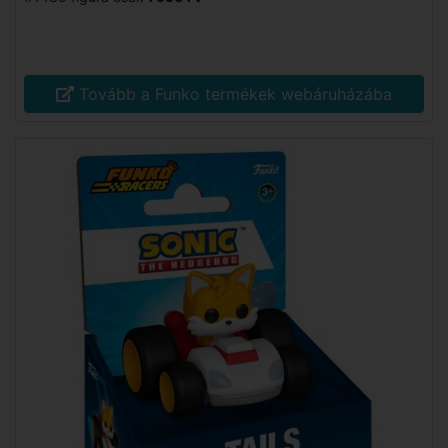
Tovább a Funko termékek webáruházába