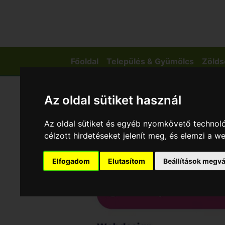
Főoldal
Település & Gyümölcs
Zölds
Az oldal sütiket használ
Az oldal sütiket és egyéb nyomkövető technoló
célzott hirdetéseket jelenít meg, és elemzi a 
Elfogadom
Elutasítom
Beállítások megvá