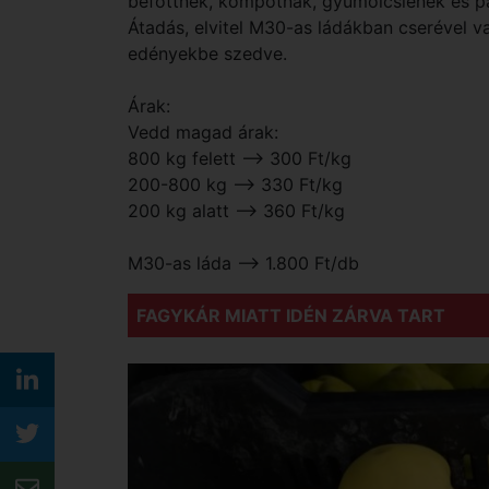
befőttnek, kompótnak, gyümölcslének és pá
Átadás, elvitel M30-as ládákban cserével va
edényekbe szedve.
Árak:
Vedd magad árak:
800 kg felett --> 300 Ft/kg
200-800 kg --> 330 Ft/kg
200 kg alatt --> 360 Ft/kg
M30-as láda --> 1.800 Ft/db
FAGYKÁR MIATT IDÉN ZÁRVA TART