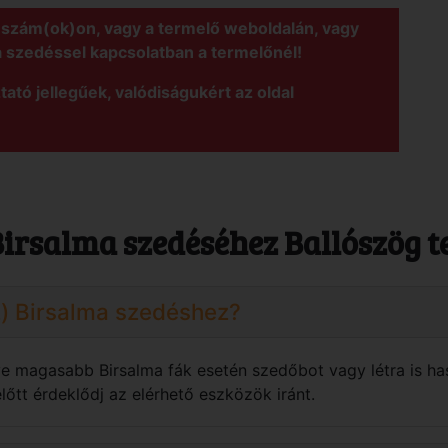
nszám(ok)on, vagy a termelő weboldalán, vagy
a szedéssel kapcsolatban a termelőnél!
tató jellegűek, valódiságukért az oldal
Birsalma szedéséhez Ballószög t
z) Birsalma szedéshez?
tve magasabb Birsalma fák esetén szedőbot vagy létra is ha
őtt érdeklődj az elérhető eszközök iránt.