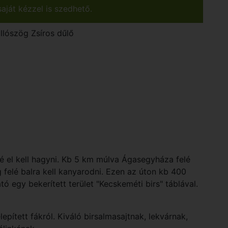
aját kézzel is szedhető.
llószög
Zsíros dűlő
é el kell hagyni. Kb 5 km múlva Ágasegyháza felé
 felé balra kell kanyarodni. Ezen az úton kb 400
tó egy bekerített terület "Kecskeméti birs" táblával.
lepített fákról. Kiváló birsalmasajtnak, lekvárnak,