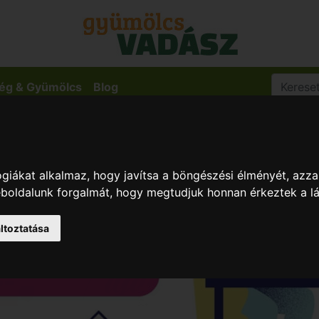
ég & Gyümölcs
Blog
giákat alkalmaz, hogy javítsa a böngészési élményét, azza
weboldalunk forgalmát, hogy megtudjuk honnan érkeztek a l
ltoztatása