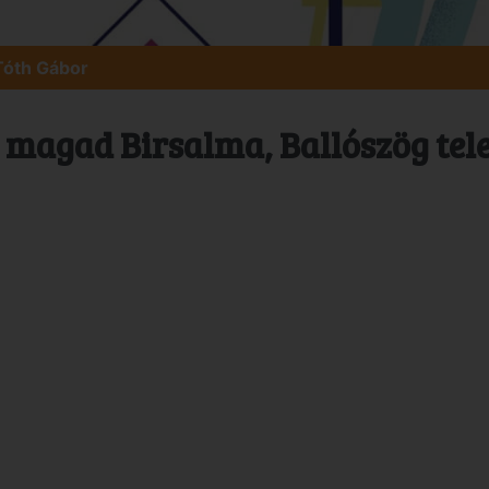
Tóth Gábor
 magad Birsalma, Ballószög tel