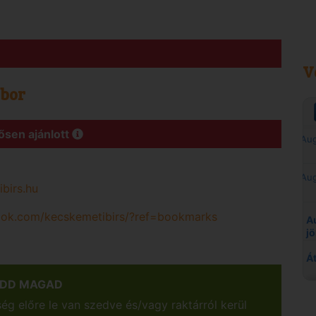
V
ábor
ősen ajánlott
birs.hu
ook.com/kecskemetibirs/?ref=bookmarks
EDD MAGAD
g előre le van szedve és/vagy raktárról kerül