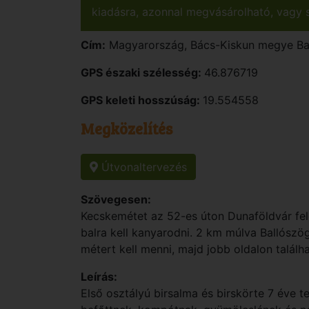
kiadásra, azonnal megvásárolható, vagy s
Cím:
Magyarország
,
Bács-Kiskun
megye
Ba
GPS északi szélesség:
46.876719
GPS keleti hosszúság:
19.554558
Megközelítés
Útvonaltervezés
Szövegesen:
Kecskemétet az 52-es úton Dunaföldvár fel
balra kell kanyarodni. 2 km múlva Ballószög
métert kell menni, majd jobb oldalon találha
Leírás:
Első osztályú birsalma és birskörte 7 éve te