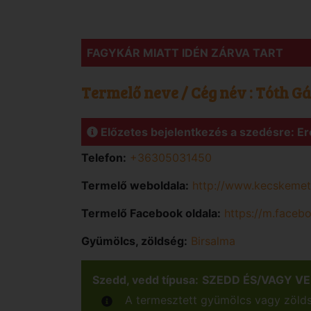
FAGYKÁR MIATT IDÉN ZÁRVA TART
Termelő neve / Cég név :
Tóth G
Előzetes bejelentkezés a szedésre: Er
Telefon:
+36305031450
Termelő weboldala:
http://www.kecskemeti
Termelő Facebook oldala:
https://m.faceb
Gyümölcs, zöldség:
Birsalma
Szedd, vedd típusa:
SZEDD ÉS/VAGY V
A termesztett gyümölcs vagy zöldsé