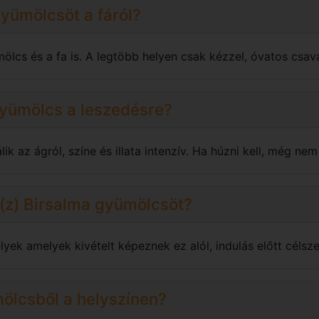
gyümölcsöt a fáról?
mölcs és a fa is. A legtöbb helyen csak kézzel, óvatos csav
gyümölcs a leszedésre?
k az ágról, színe és illata intenzív. Ha húzni kell, még nem 
a(z) Birsalma gyümölcsöt?
yek amelyek kivételt képeznek ez alól, indulás előtt célsze
ölcsből a helyszínen?