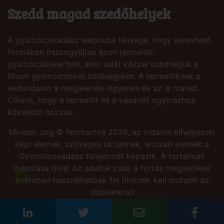
Szedd magad szedőhelyek
A gyümölcsvadász weboldal lényege, hogy kereshető
formában összegyűjtse azon termelők
gyümölcsöskertjeit, ahol saját kézzel szedhetjük a
finom gyümölcsöket zöldségeket. A termelőknek a
weboldalon a megjelenés ingyenes és az is marad.
Célunk, hogy a termelőt és a vásárlót egymáshoz
közelebb hozzuk.
Minden Jog © fenntartva 2026, az oldalon elhelyezett
képi elemek, szöveges tartalmak, arculati elemek a
Gyümölcsvadász tulajdonát képezik. A tartalmak
másolása tilos! Az adatok csak a forrás megjelölése
esetében használhatóak fel (linknek kell mutatni az
oldalunkra)!
Site by:
PresSoft