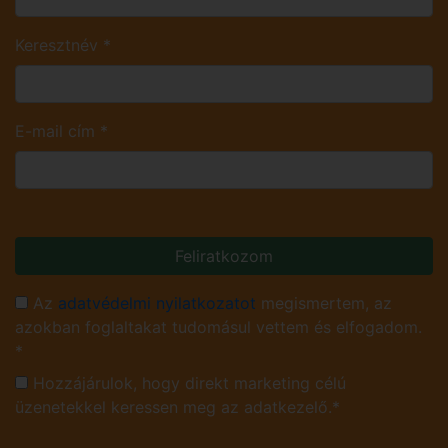
Keresztnév
*
E-mail cím
*
Feliratkozom
Az
adatvédelmi nyilatkozatot
megismertem, az
azokban foglaltakat tudomásul vettem és elfogadom.
*
Hozzájárulok, hogy direkt marketing célú
üzenetekkel keressen meg az adatkezelő.*