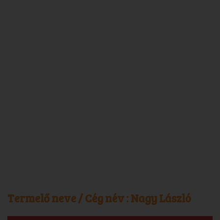
Termelő neve / Cég név :
Nagy László