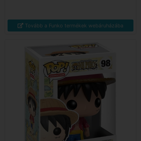
Tovább a Funko termékek webáruházába