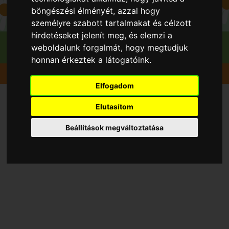
böngészési élményét, azzal hogy
személyre szabott tartalmakat és célzott
hirdetéseket jelenít meg, és elemzi a
weboldalunk forgalmát, hogy megtudjuk
honnan érkeztek a látogatóink.
Szedd magad
Birskörte
Hatvan
Nagy László
Elfogadom
Szedd és/vagy vedd magad
Elutasítom
Birskörte, Hatvan
Beállítások megváltoztatása
településen 2026 évben