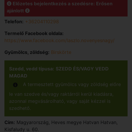
Előzetes bejelentkezés a szedésre: Erősen
ajánlott
Telefon:
+36204110298
Termelő Facebook oldala:
https://www.facebook.com/laszlo.novenyesnagy/
Gyümölcs, zöldség:
Birskörte
Szedd, vedd típusa:
SZEDD ÉS/VAGY VEDD
MAGAD
A termesztett gyümölcs vagy zöldség előre
le van szedve és/vagy raktárról kerül kiadásra,
azonnal megvásárolható, vagy saját kézzel is
szedhető.
Cím:
Magyarország
,
Heves
megye
Hatvan
Hatvan,
Kisfaludy u. 60.