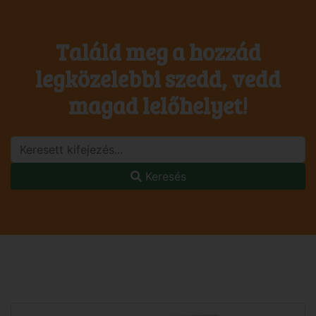
Találd meg a hozzád
legközelebbi szedd, vedd
magad lelőhelyet!
Keresés