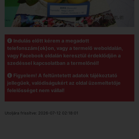
Indulás előtt kérem a megadott
telefonszám(ok)on, vagy a termelő weboldalán,
vagy Facebook oldalán keresztül érdeklődjön a
szedéssel kapcsolatban a termelőnél!
Figyelem! A feltüntetett adatok tájékoztató
jellegűek, valódiságukért az oldal üzemeltetője
felelősséget nem vállal!
Utoljára frissítve:
2026-07-12 02:18:01