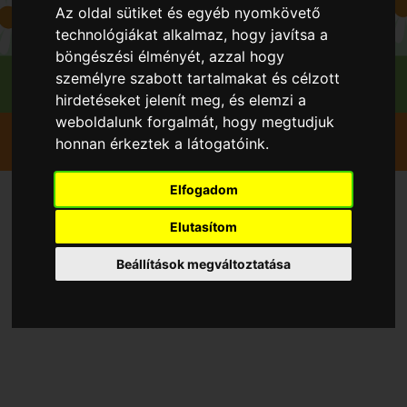
Az oldal sütiket és egyéb nyomkövető
technológiákat alkalmaz, hogy javítsa a
böngészési élményét, azzal hogy
személyre szabott tartalmakat és célzott
hirdetéseket jelenít meg, és elemzi a
weboldalunk forgalmát, hogy megtudjuk
Szedd magad
Eper Földieper
Áporka
honnan érkeztek a látogatóink.
Eper szedd magad Áporka
Elfogadom
Szedd és/vagy vedd magad
Elutasítom
Eper Földieper, Áporka
Beállítások megváltoztatása
településen 2026 évben