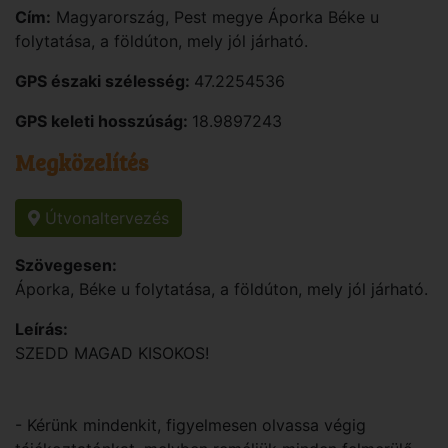
Cím:
Magyarország
,
Pest
megye
Áporka
Béke u
folytatása, a földúton, mely jól járható.
GPS északi szélesség:
47.2254536
GPS keleti hosszúság:
18.9897243
Megközelítés
Útvonaltervezés
Szövegesen:
Áporka, Béke u folytatása, a földúton, mely jól járható.
Leírás:
SZEDD MAGAD KISOKOS!
- Kérünk mindenkit, figyelmesen olvassa végig