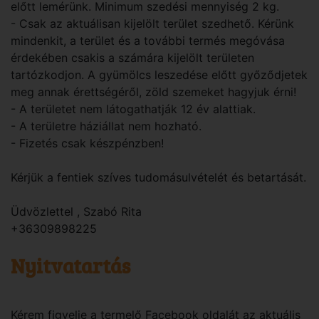
előtt lemérünk. Minimum szedési mennyiség 2 kg.
- Csak az aktuálisan kijelölt terület szedhető. Kérünk
mindenkit, a terület és a további termés megóvása
érdekében csakis a számára kijelölt területen
tartózkodjon. A gyümölcs leszedése előtt győződjetek
meg annak érettségéről, zöld szemeket hagyjuk érni!
- A területet nem látogathatják 12 év alattiak.
- A területre háziállat nem hozható.
- Fizetés csak készpénzben!
Kérjük a fentiek szíves tudomásulvételét és betartását.
Üdvözlettel , Szabó Rita
+36309898225
Nyitvatartás
Kérem figyelje a termelő Facebook oldalát az aktuális