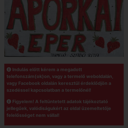
Indulás előtt kérem a megadott
telefonszám(ok)on, vagy a termelő weboldalán,
vagy Facebook oldalán keresztül érdeklődjön a
szedéssel kapcsolatban a termelőnél!
Figyelem! A feltüntetett adatok tájékoztató
jellegűek, valódiságukért az oldal üzemeltetője
felelősséget nem vállal!