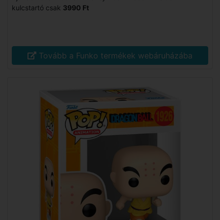
kulcstartó csak
3990 Ft
Tovább a Funko termékek webáruházába