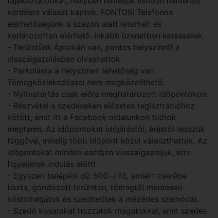
tájékoztatónkat, melyben reméljük minden felmerülő
kérdésre választ kaptok. FONTOS! Telefonos
elérhetőségünk a szezon alatt leterhelt és
korlátozottan elérhető. Inkább üzenetben keressetek.
- Területünk Áporkán van, pontos helyszínről a
visszaigazolásban olvashattok.
- Parkolásra a helyszínen lehetőség van.
Tömegközlekedéssel nem megközelíthető.
- Nyitvatartás csak előre meghatározott időpontokon.
- Részvétel a szedéseken előzetes regisztrációhoz
kötött, amit itt a Facebook oldalunkon tudtok
megtenni. Az időpontokat időjárástól, éréstől tesszük
függővé, mindig több időpont közül választhattok. Az
időpontokat minden esetben visszaigazoljuk, erre
figyeljetek indulás előtt!
- Egyszeri belépési díj: 500.-/ fő, amiért cserébe
tiszta, gondozott területen, tömegtől mentesen
kóstolhatjátok és szedhetitek a mézédes szamócát.
- Szedő kosarakat hozzatok magatokkal, amit szedés