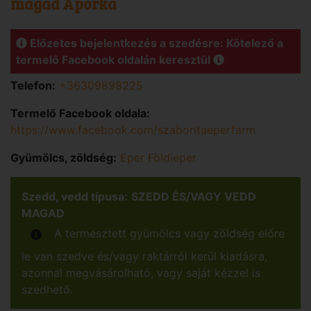
magad Áporka
Előzetes bejelentkezés a szedésre: Kötelező a
termelő Facebook oldalán keresztül
Telefon:
+36309898225
Termelő Facebook oldala:
https://www.facebook.com/szaboritaeperfarm
Gyümölcs, zöldség:
Eper Földieper
Szedd, vedd típusa:
SZEDD ÉS/VAGY VEDD
MAGAD
A termesztett gyümölcs vagy zöldség előre
le van szedve és/vagy raktárról kerül kiadásra,
azonnal megvásárolható, vagy saját kézzel is
szedhető.