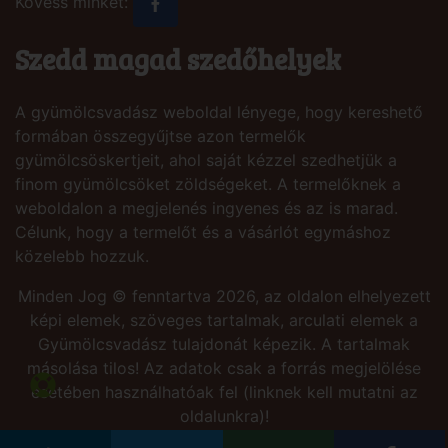
Kövess minket:
Szedd magad szedőhelyek
A gyümölcsvadász weboldal lényege, hogy kereshető
formában összegyűjtse azon termelők
gyümölcsöskertjeit, ahol saját kézzel szedhetjük a
finom gyümölcsöket zöldségeket. A termelőknek a
weboldalon a megjelenés ingyenes és az is marad.
Célunk, hogy a termelőt és a vásárlót egymáshoz
közelebb hozzuk.
Minden Jog © fenntartva 2026, az oldalon elhelyezett
képi elemek, szöveges tartalmak, arculati elemek a
Gyümölcsvadász tulajdonát képezik. A tartalmak
másolása tilos! Az adatok csak a forrás megjelölése
esetében használhatóak fel (linknek kell mutatni az
oldalunkra)!
Site by:
PresSoft