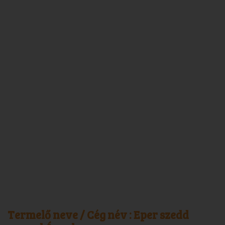
Termelő neve / Cég név :
Eper szedd