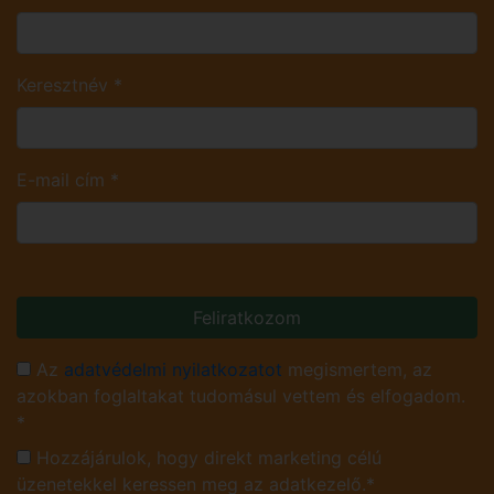
Keresztnév
*
E-mail cím
*
Feliratkozom
Az
adatvédelmi nyilatkozatot
megismertem, az
azokban foglaltakat tudomásul vettem és elfogadom.
*
Hozzájárulok, hogy direkt marketing célú
üzenetekkel keressen meg az adatkezelő.*