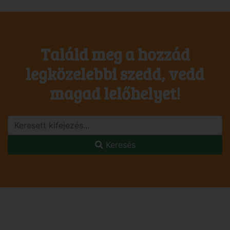
Találd meg a hozzád
legközelebbi szedd, vedd
magad lelőhelyet!
Keresés