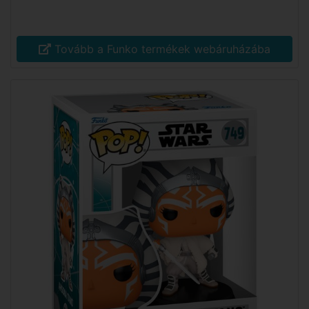
Tovább a Funko termékek webáruházába