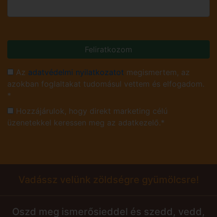
Feliratkozom
Az
adatvédelmi nyilatkozatot
megismertem, az
azokban foglaltakat tudomásul vettem és elfogadom.
*
Hozzájárulok, hogy direkt marketing célú
üzenetekkel keressen meg az adatkezelő.*
Vadássz velünk zöldségre gyümölcsre!
Oszd meg ismerősieddel és szedd, vedd,