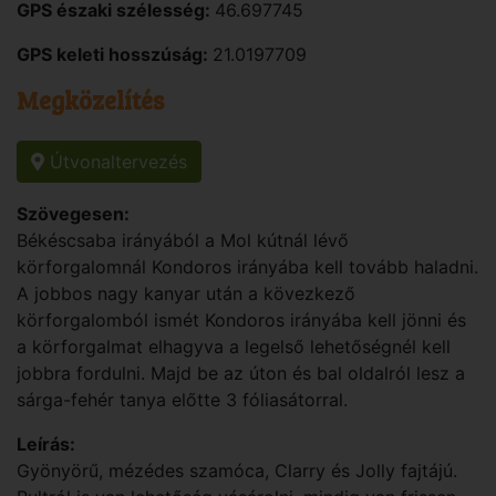
GPS északi szélesség:
46.697745
GPS keleti hosszúság:
21.0197709
Megközelítés
Útvonaltervezés
Szövegesen:
Békéscsaba irányából a Mol kútnál lévő
körforgalomnál Kondoros irányába kell tovább haladni.
A jobbos nagy kanyar után a kövezkező
körforgalomból ismét Kondoros irányába kell jönni és
a körforgalmat elhagyva a legelső lehetőségnél kell
jobbra fordulni. Majd be az úton és bal oldalról lesz a
sárga-fehér tanya előtte 3 fóliasátorral.
Leírás:
Gyönyörű, mézédes szamóca, Clarry és Jolly fajtájú.