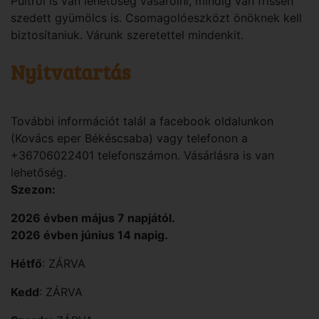
Pultról is van lehetőség vásárolni, mindig van frissen
szedett gyümölcs is. Csomagolóeszközt önöknek kell
biztosítaniuk. Várunk szeretettel mindenkit.
Nyitvatartás
További információt talál a facebook oldalunkon
(Kovács eper Békéscsaba) vagy telefonon a
+36706022401 telefonszámon. Vásárlásra is van
lehetőség.
Szezon:
2026 évben május 7 napjától.
2026 évben június 14 napig.
Hétfő
: ZÁRVA
Kedd
: ZÁRVA