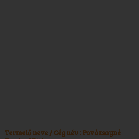
Termelő neve / Cég név :
Povázsayné