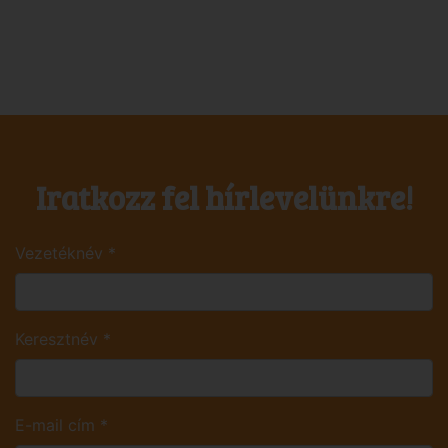
Iratkozz fel hírlevelünkre!
Vezetéknév
*
Keresztnév
*
E-mail cím
*