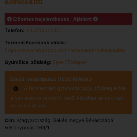
Kovács Kitti
Előzetes bejelentkezés : Ajánlott
Telefon:
+36706022401
Termelő Facebook oldala:
https://www.facebook.com/Kovacseperbekescsaba/
Gyümölcs, zöldség:
Eper Földieper
Szedd, vedd típusa:
VEDD MAGAD
A termesztett gyümölcs vagy zöldség előre
le van szedve raktárról kerül kiadásra és azonnal
megvásárolható.
Cím:
Magyarország
,
Békés
megye
Békéscsaba
Felsőnyomás 269/1