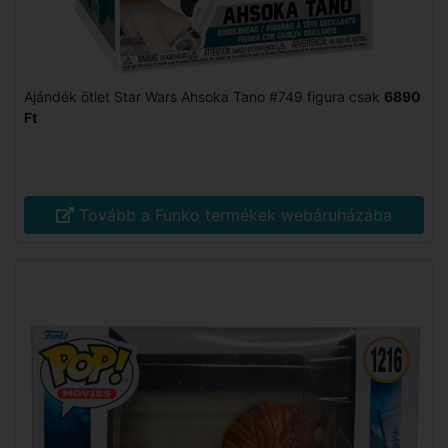
Ajándék ötlet Star Wars Ahsoka Tano #749 figura csak
6890
Ft
Tovább a Funko termékek webáruházába