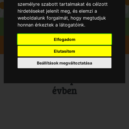
személyre szabott tartalmakat és célzott
hirdetéseket jelenít meg, és elemzi a
weboldalunk forgalmát, hogy megtudjuk
honnan érkeztek a látogatóink.
Elfogadom
Szedd magad
Eper Földieper
Békéscsaba
Povázsayné Kovács Kitti
Elutasítom
Beállítások megváltoztatása
Vedd magad Eper Földieper,
Békéscsaba településen 2026
évben