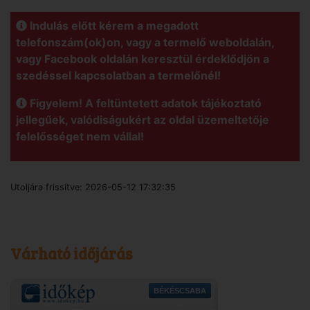
Indulás előtt kérem a megadott
telefonszám(ok)on, vagy a termelő weboldalán,
vagy Facebook oldalán keresztül érdeklődjön a
szedéssel kapcsolatban a termelőnél!
Figyelem! A feltüntetett adatok tájékoztató
jellegűek, valódiságukért az oldal üzemeltetője
felelősséget nem vállal!
Utoljára frissítve:
2026-05-12 17:32:35
Várható időjárás