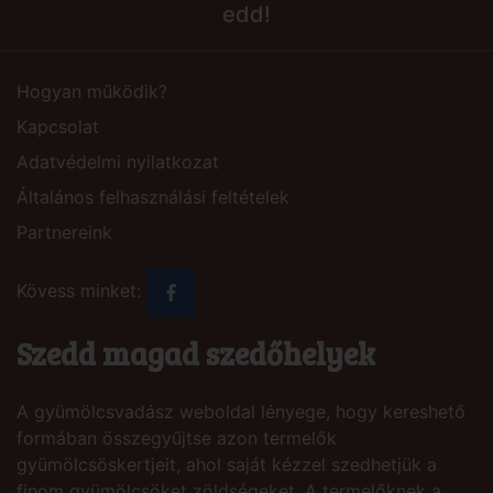
edd!
Hogyan működik?
Kapcsolat
Adatvédelmi nyilatkozat
Általános felhasználási feltételek
Partnereink
Kövess minket:
Szedd magad szedőhelyek
A gyümölcsvadász weboldal lényege, hogy kereshető
formában összegyűjtse azon termelők
gyümölcsöskertjeit, ahol saját kézzel szedhetjük a
finom gyümölcsöket zöldségeket. A termelőknek a