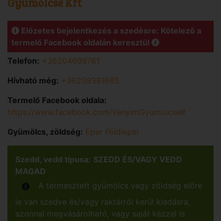
Gyümölcse Kft
Előzetes bejelentkezés a szedésre: Kötelező a
termelő Facebook oldalán keresztül
Telefon:
+36204699761
Hívható még:
+36209381665
Termelő Facebook oldala:
https://www.facebook.com/VenyimGyumolcse#
Gyümölcs, zöldség:
Eper Földieper
Szedd, vedd típusa:
SZEDD ÉS/VAGY VEDD
MAGAD
A termesztett gyümölcs vagy zöldség előre
le van szedve és/vagy raktárról kerül kiadásra,
azonnal megvásárolható, vagy saját kézzel is