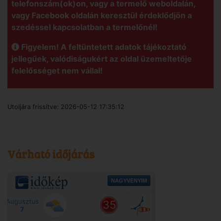
telefonszám(ok)on, vagy a termelő weboldalán,
vagy Facebook oldalán keresztül érdeklődjön a
szedéssel kapcsolatban a termelőnél!
Figyelem! A feltüntetett adatok tájékoztató
jellegűek, valódiságukért az oldal üzemeltetője
felelősséget nem vállal!
Utoljára frissítve:
2026-05-12 17:35:12
Várható időjárás