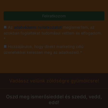
Feliratkozom
Az
adatvédelmi nyilatkozatot
megismertem, az
azokban foglaltakat tudomásul vettem és elfogadom.
*
Hozzájárulok, hogy direkt marketing célú
üzenetekkel keressen meg az adatkezelő.*
Vadássz velünk zöldségre gyümölcsre!
Oszd meg ismerősieddel és szedd, vedd,
edd!