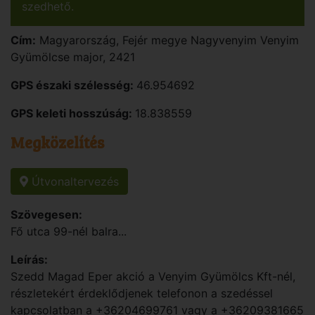
szedhető.
Cím:
Magyarország
,
Fejér
megye
Nagyvenyim
Venyim
Gyümölcse major, 2421
GPS északi szélesség:
46.954692
GPS keleti hosszúság:
18.838559
Megközelítés
Útvonaltervezés
Szövegesen:
Fő utca 99-nél balra...
Leírás:
Szedd Magad Eper akció a Venyim Gyümölcs Kft-nél,
részletekért érdeklődjenek telefonon a szedéssel
kapcsolatban a +36204699761 vagy a +36209381665