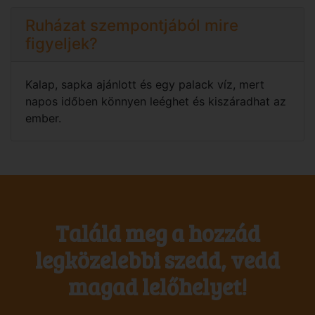
Ruházat szempontjából mire
figyeljek?
Kalap, sapka ajánlott és egy palack víz, mert
napos időben könnyen leéghet és kiszáradhat az
ember.
Találd meg a hozzád
legközelebbi szedd, vedd
magad lelőhelyet!