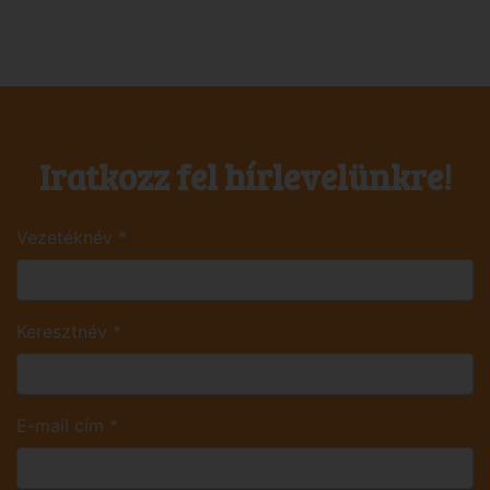
Iratkozz fel hírlevelünkre!
Vezetéknév
*
Keresztnév
*
E-mail cím
*