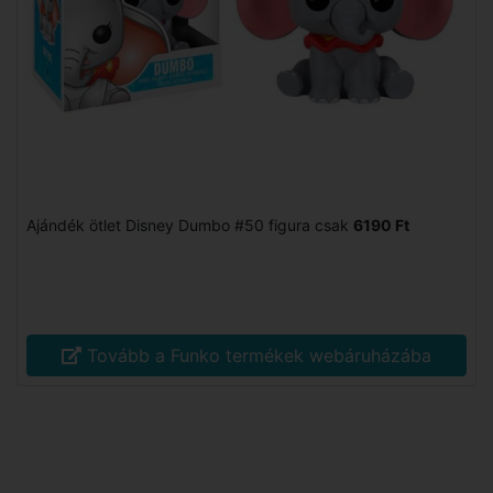
Ajándék ötlet Disney Dumbo #50 figura csak
6190 Ft
Tovább a Funko termékek webáruházába