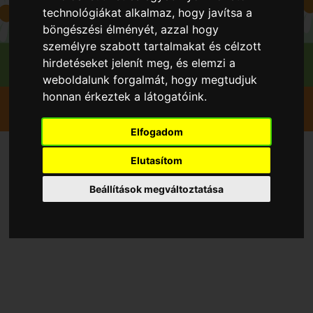
technológiákat alkalmaz, hogy javítsa a
böngészési élményét, azzal hogy
személyre szabott tartalmakat és célzott
hirdetéseket jelenít meg, és elemzi a
weboldalunk forgalmát, hogy megtudjuk
honnan érkeztek a látogatóink.
Szedd magad
Eper Földieper
Nagyvenyim
Venyim Gyümölcse Kft
Elfogadom
Szedd és/vagy vedd magad
Elutasítom
Eper Földieper, Nagyvenyim
Beállítások megváltoztatása
településen 2026 évben