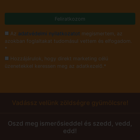
Feliratkozom
Az
adatvédelmi nyilatkozatot
megismertem, az
azokban foglaltakat tudomásul vettem és elfogadom.
*
Hozzájárulok, hogy direkt marketing célú
üzenetekkel keressen meg az adatkezelő.*
Vadássz velünk zöldségre gyümölcsre!
Oszd meg ismerősieddel és szedd, vedd,
edd!