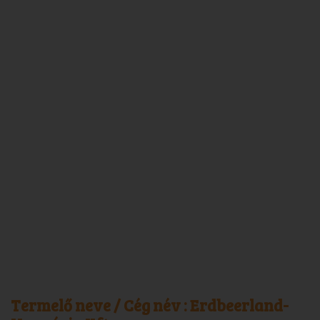
Termelő neve / Cég név :
Erdbeerland-