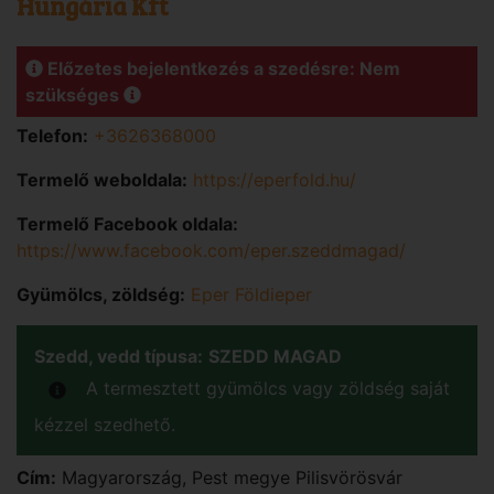
Hungária Kft
Előzetes bejelentkezés a szedésre: Nem
szükséges
Telefon:
+3626368000
Termelő weboldala:
https://eperfold.hu/
Termelő Facebook oldala:
https://www.facebook.com/eper.szeddmagad/
Gyümölcs, zöldség:
Eper Földieper
Szedd, vedd típusa:
SZEDD MAGAD
A termesztett gyümölcs vagy zöldség saját
kézzel szedhető.
Cím:
Magyarország
,
Pest
megye
Pilisvörösvár