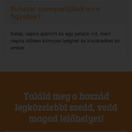
Ruházat szempontjából mire
figyeljek?
Kalap, sapka ajánlott és egy palack víz, mert
napos időben könnyen leéghet és kiszáradhat az
ember.
Találd meg a hozzád
legközelebbi szedd, vedd
magad lelőhelyet!