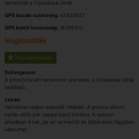
temetőnél a Csobánkai útnál
GPS északi szélesség:
47.624657
GPS keleti hosszúság:
18.916413
Megközelítés
Útvonaltervezés
Szövegesen:
A pilisvörösvári temetővel szemben, a Csobánkai útnál
található.
Leírás:
Várhatóan május második felében. A pontos dátum
nyitás előtt pár nappal kerül kiírásra. A szezon
általában 4 hét, de ez terméstől és időjárástól függően
változhat.