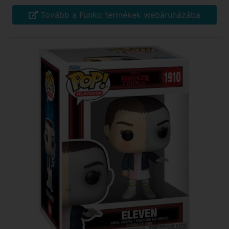
Tovább a Funko termékek webáruházába