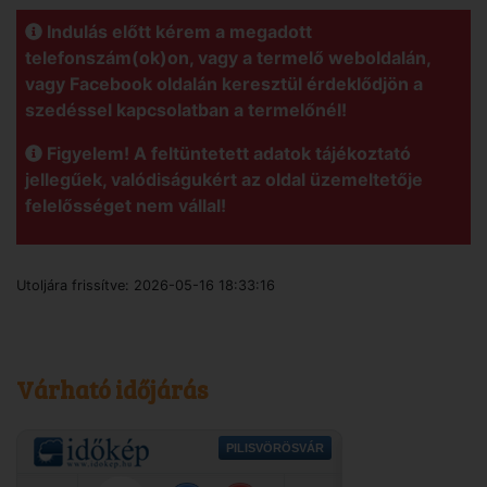
Indulás előtt kérem a megadott
telefonszám(ok)on, vagy a termelő weboldalán,
vagy Facebook oldalán keresztül érdeklődjön a
szedéssel kapcsolatban a termelőnél!
Figyelem! A feltüntetett adatok tájékoztató
jellegűek, valódiságukért az oldal üzemeltetője
felelősséget nem vállal!
Utoljára frissítve:
2026-05-16 18:33:16
Várható időjárás