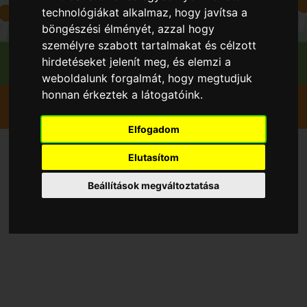
technológiákat alkalmaz, hogy javítsa a
böngészési élményét, azzal hogy
személyre szabott tartalmakat és célzott
hirdetéseket jelenít meg, és elemzi a
weboldalunk forgalmát, hogy megtudjuk
honnan érkeztek a látogatóink.
Szedd magad
Eper Földieper
Pilisvörösvár
Erdbeerland-Hungária Kft
Elfogadom
Szedd magad Eper Földieper,
Elutasítom
Pilisvörösvár településen
Beállítások megváltoztatása
2026 évben