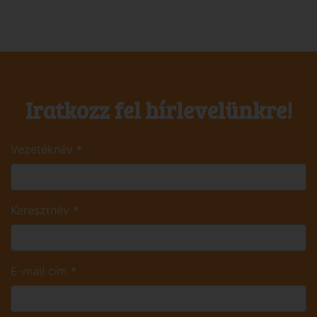
Iratkozz fel hírlevelünkre!
Vezetéknév
*
Keresztnév
*
E-mail cím
*