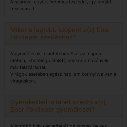
A szárával együtt érdemes leszedni, így tovább
friss marad.
Mikor a legjobb időpont a(z) Eper
Földieper szedéshez?
A gyümölcsok tekintetében Száraz, napos
időben, lehetőleg délelőtt, amikor a növények
már felszáradtak.
Virágok esetében egész nap, amikor nyitva van a
virágoskert.
Gyerekekkel is lehet szedni a(z)
Eper Földieper gyümölcsöt?
A legtöbb hely családbarát de vannak helyek