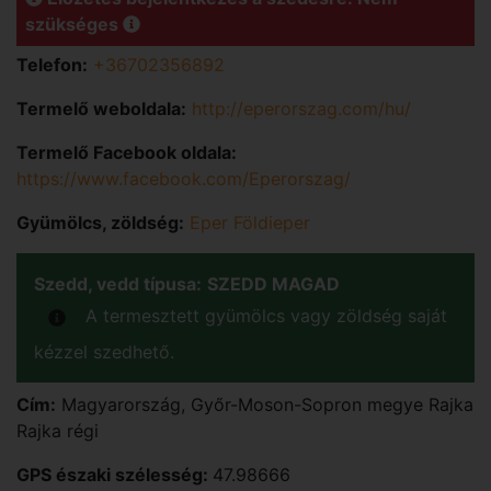
szükséges
Telefon:
+36702356892
Termelő weboldala:
http://eperorszag.com/hu/
Termelő Facebook oldala:
https://www.facebook.com/Eperorszag/
Gyümölcs, zöldség:
Eper Földieper
Szedd, vedd típusa:
SZEDD MAGAD
A termesztett gyümölcs vagy zöldség saját
kézzel szedhető.
Cím:
Magyarország
,
Győr-Moson-Sopron
megye
Rajka
Rajka régi
GPS északi szélesség:
47.98666