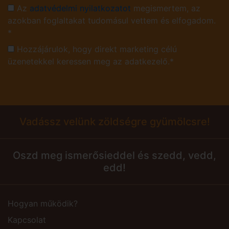
Az
adatvédelmi nyilatkozatot
megismertem, az
azokban foglaltakat tudomásul vettem és elfogadom.
*
Hozzájárulok, hogy direkt marketing célú
üzenetekkel keressen meg az adatkezelő.*
Vadássz velünk zöldségre gyümölcsre!
Oszd meg ismerősieddel és szedd, vedd,
edd!
Hogyan működik?
Kapcsolat