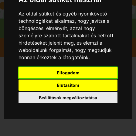
Az oldal sütiket és egyéb nyomkövető
technológiákat alkalmaz, hogy javítsa a
böngészési élményét, azzal hogy
személyre szabott tartalmakat és célzott
hirdetéseket jelenít meg, és elemzi a
Szedd magad
Eper Földieper
Rajka
weboldalunk forgalmát, hogy megtudjuk
Eperország Kft
honnan érkeztek a látogatóink.
Szedd magad Eper Földieper,
Elfogadom
Rajka településen 2026 évben
Elutasítom
Beállítások megváltoztatása