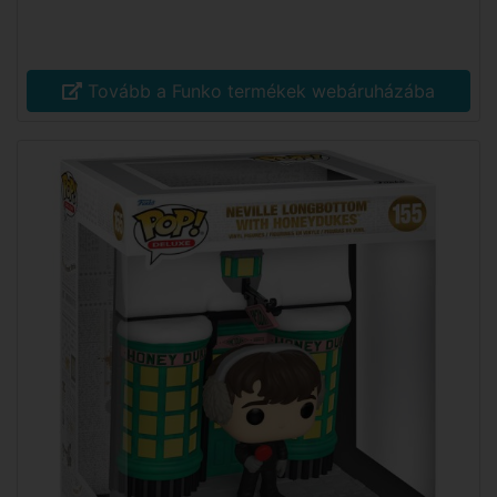
Tovább a Funko termékek webáruházába