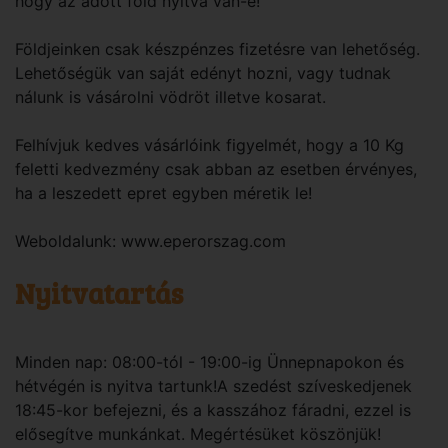
hogy az adott föld nyitva van-e!
Földjeinken csak készpénzes fizetésre van lehetőség.
Lehetőségük van saját edényt hozni, vagy tudnak
nálunk is vásárolni vödröt illetve kosarat.
Felhívjuk kedves vásárlóink figyelmét, hogy a 10 Kg
feletti kedvezmény csak abban az esetben érvényes,
ha a leszedett epret egyben méretik le!
Weboldalunk: www.eperorszag.com
Nyitvatartás
Minden nap: 08:00-tól - 19:00-ig Ünnepnapokon és
hétvégén is nyitva tartunk!A szedést szíveskedjenek
18:45-kor befejezni, és a kasszához fáradni, ezzel is
elősegítve munkánkat. Megértésüket köszönjük!