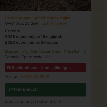
Szedd magad Eper Földieper, Rajka
Gyümölcs, zöldség:
Eper Földieper
Szezon:
2026 évben május 15 napjától.
2026 évben június 20 napig.
Magyarország
Győr-Moson-Sopron
Rajka
Rajka új
Termelő:
Eperország Kft
Bejelentkezés: Nem szükséges
Telefon:
+36702356892
SZEDD MAGAD
Utoljára frissítve:
2026-05-21 16:34:51