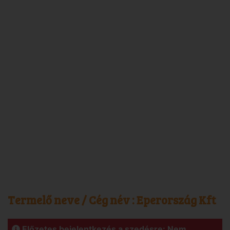
Termelő neve / Cég név :
Eperország Kft
Előzetes bejelentkezés a szedésre: Nem