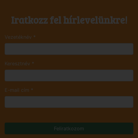
Iratkozz fel hírlevelünkre!
Vezetéknév
*
Keresztnév
*
E-mail cím
*
Feliratkozom