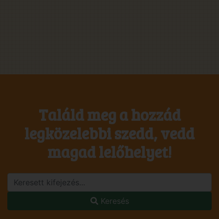
Találd meg a hozzád
legközelebbi szedd, vedd
magad lelőhelyet!
Keresés