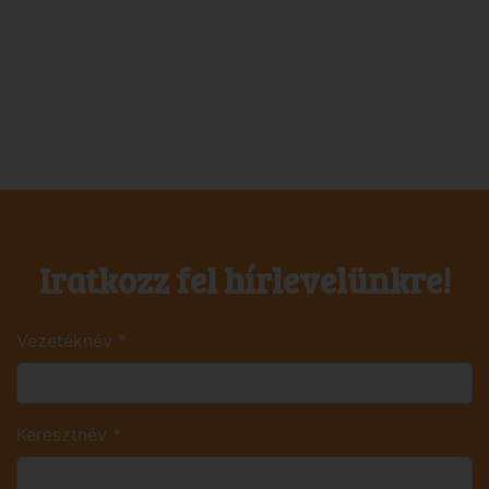
Iratkozz fel hírlevelünkre!
Vezetéknév
*
Keresztnév
*