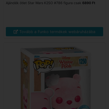
Ajándék ötlet Star Wars K2SO #786 figura csak
6890 Ft
Tovább a Funko termékek webáruházába