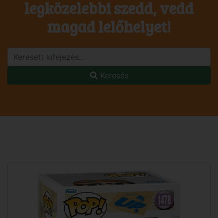
legközelebbi szedd, vedd
magad lelőhelyet!
Keresés