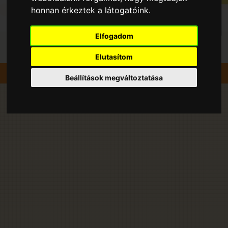
honnan érkeztek a látogatóink.
Elfogadom
Elutasítom
Szedd magad
Eper Földieper
Solymár
Beállítások megváltoztatása