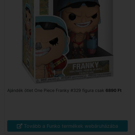
Ajándék ötlet One Piece Franky #329 figura csak
6890 Ft
Tovább a Funko termékek webáruházába