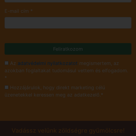
E-mail cím
*
Feliratkozom
Az
adatvédelmi nyilatkozatot
megismertem, az
azokban foglaltakat tudomásul vettem és elfogadom.
*
Hozzájárulok, hogy direkt marketing célú
üzenetekkel keressen meg az adatkezelő.*
Vadássz velünk zöldségre gyümölcsre!