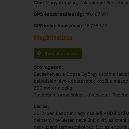
Cím:
Magyarország
,
Zala
megye
Becsehel
GPS északi szélesség:
46.467581
GPS keleti hosszúság:
16.776927
Megközelítés
Útvonaltervezés
Szövegesen:
Becsehelyen a Dózsa György utcán a faluból 
baloldalán lévő kőkeresztek közül a másodi
200 méter a célig.
További információkért kövessétek Facebo
Leírás:
2012-ben kezdtünk egy családi vállalkozást
hektárnyi területen nevelünk kivit, az itteni
nagyüzemi termesztéséhez. Ezt az egzotik