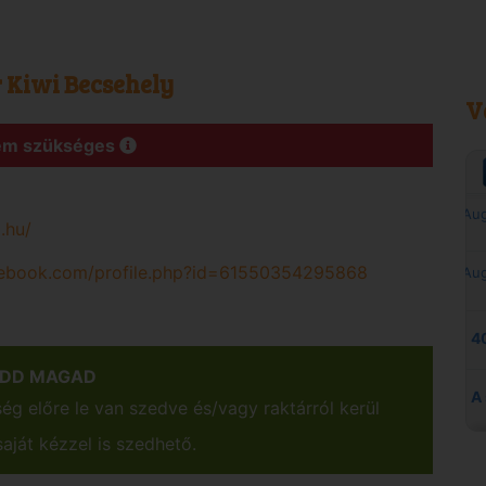
Kiwi Becsehely
V
Nem szükséges
.hu/
cebook.com/profile.php?id=61550354295868
EDD MAGAD
g előre le van szedve és/vagy raktárról kerül
aját kézzel is szedhető.