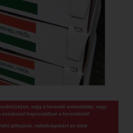
nszám(ok)on, vagy a termelő weboldalán, vagy
a szedéssel kapcsolatban a termelőnél!
tató jellegűek, valódiságukért az oldal