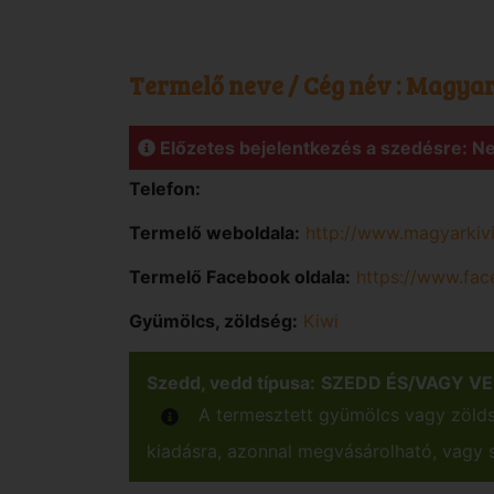
Termelő neve / Cég név :
Magyar 
Előzetes bejelentkezés a szedésre: 
Telefon:
Termelő weboldala:
http://www.magyarkivi
Termelő Facebook oldala:
https://www.fa
Gyümölcs, zöldség:
Kiwi
Szedd, vedd típusa:
SZEDD ÉS/VAGY V
A termesztett gyümölcs vagy zöldsé
kiadásra, azonnal megvásárolható, vagy s