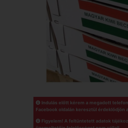
Indulás előtt kérem a megadott telefo
Facebook oldalán keresztül érdeklődjön 
Figyelem! A feltüntetett adatok tájékoz
üzemeltetője felelősséget nem vállal!