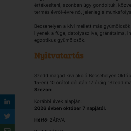
értékesíteni, azonban úgy gondoltuk, közv
termés évről-évre nő, jelenleg a munkafol
Becsehelyen a kivi mellett más gyümölcsökk
ilyenek a füge, datolyaszilva, gránátalma, i
egzotikus gyümölcsök.
Nyitvatartás
Szedd magad kivi akció Becsehelyen!Október
15-én) 10 órától délután 17 óráig "Szedd ma
Szezon:
Korábbi évek alapján:
2026 évben október 7 napjától.
Hétfő
: ZÁRVA