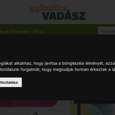
ég & Gyümölcs
Blog
giákat alkalmaz, hogy javítsa a böngészési élményét, azza
weboldalunk forgalmát, hogy megtudjuk honnan érkeztek a l
ltoztatása