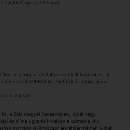
y
Polai Kis hegy (szőlőhegy)
kiérve végig az aszfaltos utat kell követni, az út
k keresztnél JOBBRA kell befordulni, majd innen
ok oldalunkat!
 itt, a Zala megyei Becsehelyen. Közel négy
 talaj és klíma ugyanis kiválóan alkalmas a kivi
usnak mondott gyümölcsöt áruházláncoknak tudjuk