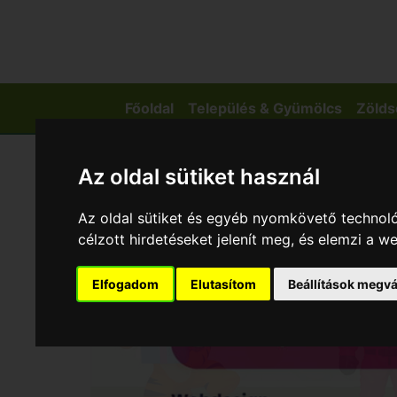
Főoldal
Település & Gyümölcs
Zölds
Az oldal sütiket használ
Az oldal sütiket és egyéb nyomkövető technoló
célzott hirdetéseket jelenít meg, és elemzi a 
Elfogadom
Elutasítom
Beállítások megvá