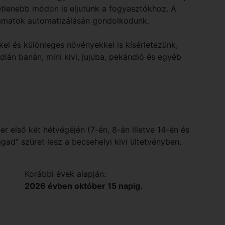
etlenebb módon is eljutunk a fogyasztókhoz. A
yamatok automatizálásán gondolkodunk.
el és különleges növényekkel is kísérletezünk,
ndián banán, mini kivi, jujuba, pekándió és egyéb
 első két hétvégéjén (7-én, 8-án illetve 14-én és
gad" szüret lesz a becsehelyi kivi ültetvényben.
Korábbi évek alapján:
2026 évben október 15 napig.