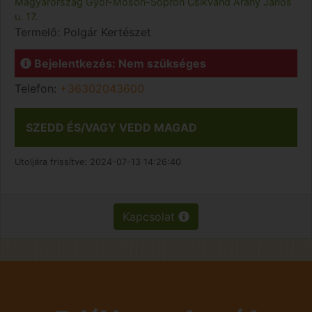
Magyarország
Győr-Moson-Sopron
Csikvánd
Arany János
u. 17.
Termelő:
Polgár Kertészet
Bejelentkezés: Nem szükséges
Telefon:
+36302043600
SZEDD ÉS/VAGY VEDD MAGAD
Utoljára frissítve:
2024-07-13 14:26:40
Kapcsolat