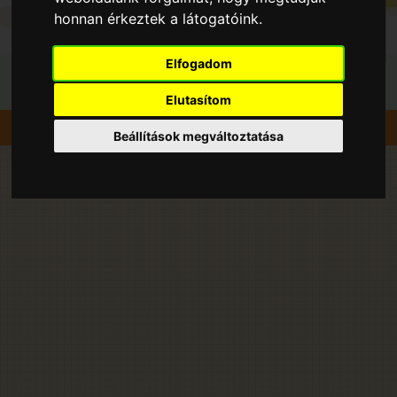
honnan érkeztek a látogatóink.
Elfogadom
Elutasítom
Szedd magad
Körte
Csikvánd
Beállítások megváltoztatása