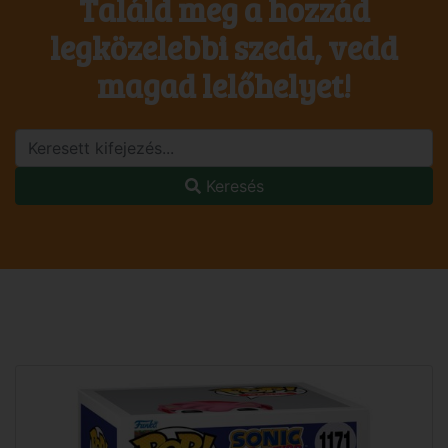
Találd meg a hozzád
legközelebbi szedd, vedd
magad lelőhelyet!
Keresés