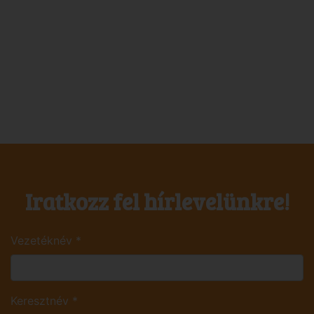
Iratkozz fel hírlevelünkre!
Vezetéknév
*
Keresztnév
*