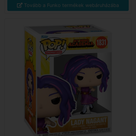
Tovább a Funko termékek webáruházába