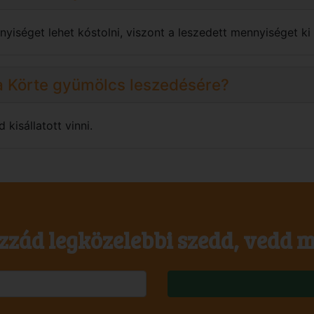
yiséget lehet kóstolni, viszont a leszedett mennyiséget ki k
a Körte gyümölcs leszedésére?
isállatott vinni.
zzád legközelebbi szedd, vedd m