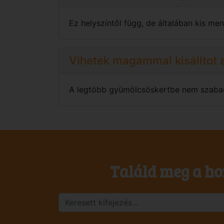
Ez helyszíntől függ, de általában kis menn
Vihetek magammal kisálltot 
A legtöbb gyümölcsöskertbe nem szabad k
Találd meg a ho