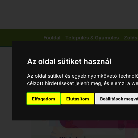
Főoldal
Település & Gyümölcs
Zölds
Az oldal sütiket használ
Az oldal sütiket és egyéb nyomkövető technoló
célzott hirdetéseket jelenít meg, és elemzi a 
Elfogadom
Elutasítom
Beállítások megvá