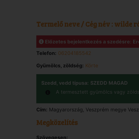
Termelő neve / Cég név :
wilde r
Előzetes bejelentkezés a szedésre: Er
Telefon:
06204185542
Gyümölcs, zöldség:
Körte
Szedd, vedd típusa:
SZEDD MAGAD
A termesztett gyümölcs vagy zölds
Cím:
Magyarország
,
Veszprém
megye
Ves
Megközelítés
Szövegesen: