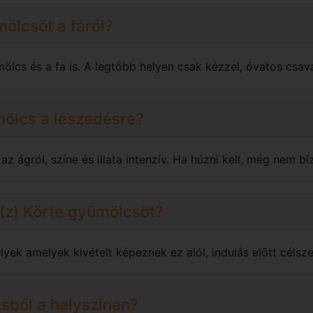
mölcsöt a fáról?
mölcs és a fa is. A legtöbb helyen csak kézzel, óvatos csav
mölcs a leszedésre?
z ágról, színe és illata intenzív. Ha húzni kell, még nem biz
a(z) Körte gyümölcsöt?
yek amelyek kivételt képeznek ez alól, indulás előtt célsze
sből a helyszínen?