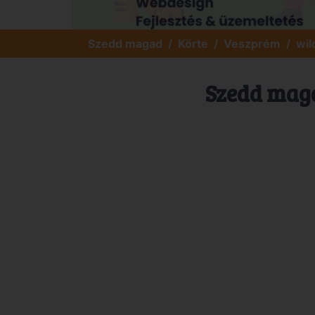
Szedd magad
Körte
Veszprém
wil
Szedd maga