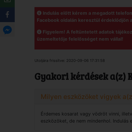
Indulás előtt kérem a megadott telefo
Facebook oldalán keresztül érdeklődjön 
Figyelem! A feltüntetett adatok tájékoz
üzemeltetője felelősséget nem vállal!
Utoljára frissítve:
2020-09-06 17:31:58
Gyakori kérdések a(z) 
Milyen eszközöket vigyek a(
Érdemes kosarat vagy vödröt vinni, ille
eszközöket, de nem mindenhol. Indulás el