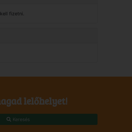
ell fizetni.
agad lelőhelyet!
Keresés