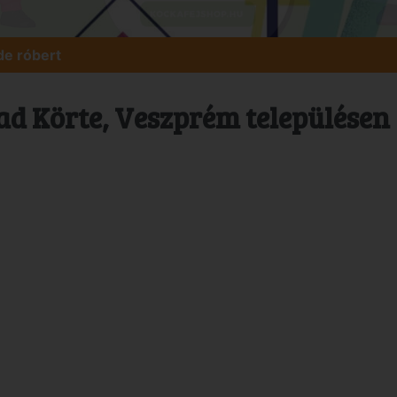
de róbert
d Körte, Veszprém településen