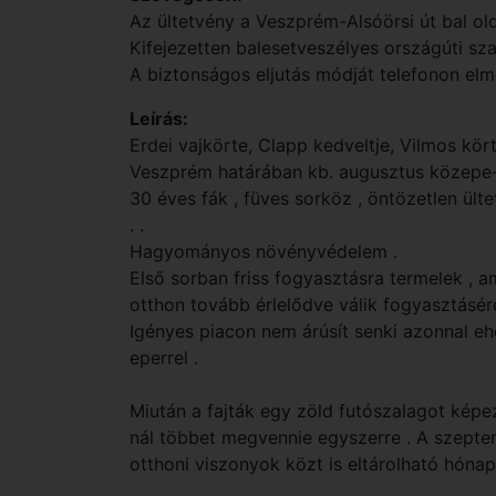
Az ültetvény a Veszprém-Alsóörsi út bal old
Kifejezetten balesetveszélyes országúti sza
A biztonságos eljutás módját telefonon e
Leírás:
Erdei vajkörte, Clapp kedveltje, Vilmos kör
Veszprém határában kb. augusztus közepe
30 éves fák , füves sorköz , öntözetlen ülte
. .
Hagyományos növényvédelem .
Első sorban friss fogyasztásra termelek , 
otthon tovább érlelődve válik fogyasztásére
Igényes piacon nem árúsít senki azonnal e
eperrel .
Miután a fajták egy zöld futószalagot képe
nál többet megvennie egyszerre . A szepte
otthoni viszonyok közt is eltárolható hónapo