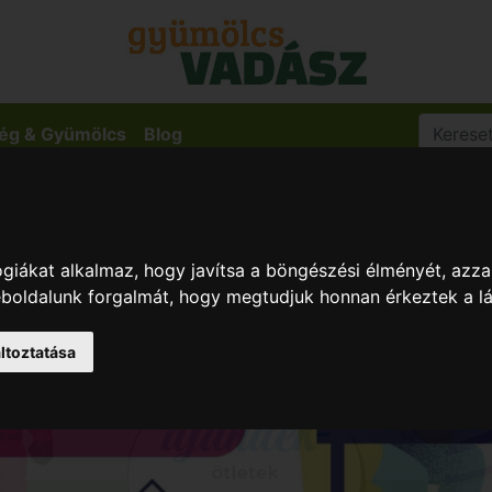
ég & Gyümölcs
Blog
giákat alkalmaz, hogy javítsa a böngészési élményét, azza
weboldalunk forgalmát, hogy megtudjuk honnan érkeztek a l
ltoztatása