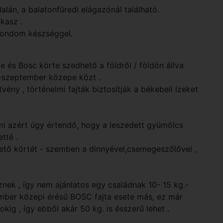
alán, a balatonfüredi elágazónál található.
kasz .
lmondom készséggel.
te és Bosc körte szedhető a földről / földön állva
-szeptember közepe közt .
tvény , történelmi fajták biztosítják a békebeli ízeket
ami azért úgy értendő, hogy a leszedett gyümölcs
tté .
hető körtét - szemben a dinnyével,csemegeszőlővel ,
znek , így nem ajánlatos egy családnak 10- 15 kg.-
mber közepi érésű BOSC fajta esete más, ez már
kig , így ebből akár 50 kg. is ésszerű lehet .