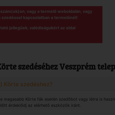
nszám(ok)on, vagy a termelő weboldalán, vagy
a szedéssel kapcsolatban a termelőnél!
tató jellegűek, valódiságukért az oldal
Körte szedéséhez Veszprém tele
z) Körte szedéshez?
tve magasabb Körte fák esetén szedőbot vagy létra is haszn
őtt érdeklődj az elérhető eszközök iránt.