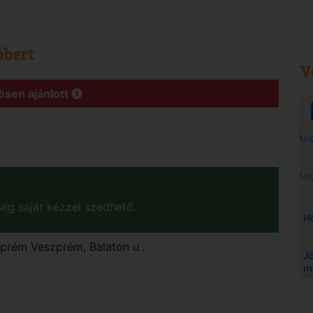
óbert
V
ősen ajánlott
ég saját kézzel szedhető.
zprém
Veszprém, Balaton u .