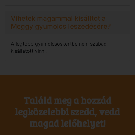
Vihetek magammal kisálltot a
Meggy gyümölcs leszedésére?
A legtöbb gyümölcsöskertbe nem szabad
kisállatott vinni.
Találd meg a hozzád
legközelebbi szedd, vedd
magad lelőhelyet!