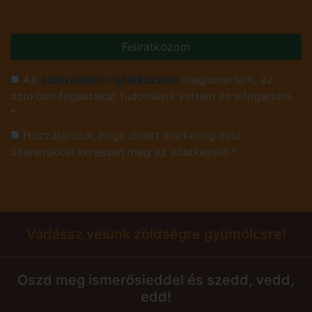
Feliratkozom
Az
adatvédelmi nyilatkozatot
megismertem, az
azokban foglaltakat tudomásul vettem és elfogadom.
*
Hozzájárulok, hogy direkt marketing célú
üzenetekkel keressen meg az adatkezelő.*
Vadássz velünk zöldségre gyümölcsre!
Oszd meg ismerősieddel és szedd, vedd,
edd!