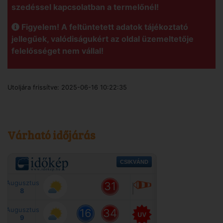
szedéssel kapcsolatban a termelőnél!
Figyelem! A feltüntetett adatok tájékoztató
jellegűek, valódiságukért az oldal üzemeltetője
felelősséget nem vállal!
Utoljára frissítve:
2025-06-16 10:22:35
Várható időjárás