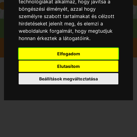
technológiákat alkalmaz, hogy javítsa a
böngészési élményét, azzal hogy
személyre szabott tartalmakat és célzott
hirdetéseket jelenít meg, és elemzi a
weboldalunk forgalmát, hogy megtudjuk
honnan érkeztek a látogatóink.
Szedd magad
Meggy
Csikvánd
Polgár Kertészet
Elfogadom
Elutasítom
Szedd magad Meggy,
Beállítások megváltoztatása
Csikvánd településen 2026
évben