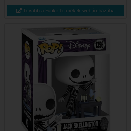
Tovább a Funko termékek webáruházába