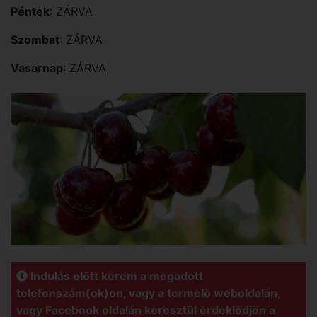
Péntek
: ZÁRVA
Szombat
: ZÁRVA
Vasárnap
: ZÁRVA
Indulás előtt kérem a megadott
telefonszám(ok)on, vagy a termelő weboldalán,
vagy Facebook oldalán keresztül érdeklődjön a