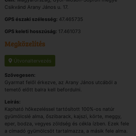
Csikvánd
Arany János u. 17.
GPS északi szélesség:
47.465735
GPS keleti hosszúság:
17.461073
Megközelítés
Útvonaltervezés
Szövegesen:
Gyarmat felől érkezve, az Arany János utcából a
temető előtt balra kell befordulni.
Leírás:
Kapható hőkezeléssel tartósított 100%-os natúr
gyümölcslé alma, őszibarack, kajszi, körte, meggy,
eper, bodza, vegyes zöldség és cékla ízben. Ezek fele
a címadó gyümölcsöt tartalmazza, a másik fele alma.