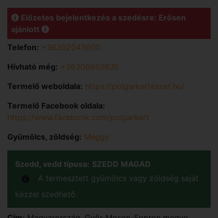
Előzetes bejelentkezés a szedésre: Erősen
ajánlott
Telefon:
+36302043600
Hívható még:
+36306650835
Termelő weboldala:
https://polgarkerteszet.hu/
Termelő Facebook oldala:
https://www.facebook.com/polgarkert
Gyümölcs, zöldség:
Meggy
Szedd, vedd típusa:
SZEDD MAGAD
A termesztett gyümölcs vagy zöldség saját
kézzel szedhető.
Cím:
Magyarország
,
Győr-Moson-Sopron
megye