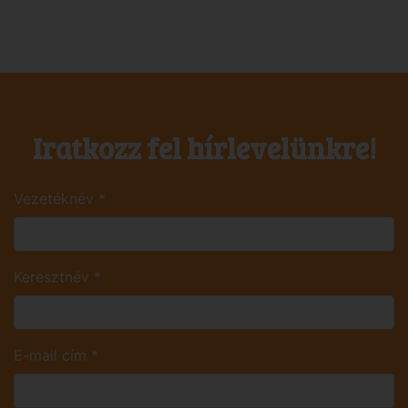
Iratkozz fel hírlevelünkre!
Vezetéknév
*
Keresztnév
*
E-mail cím
*