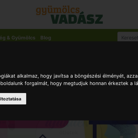
ég & Gyümölcs
Blog
giákat alkalmaz, hogy javítsa a böngészési élményét, azza
weboldalunk forgalmát, hogy megtudjuk honnan érkeztek a l
ltoztatása