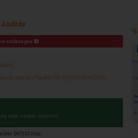
y András
V
Nem szükséges
da.hu/
cebook.com/profile.php?id=100063491652960
ég saját kézzel szedhető.
erület 067/31 hrsz.