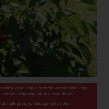
nszám(ok)on, vagy a termelő weboldalán, vagy
a szedéssel kapcsolatban a termelőnél!
tató jellegűek, valódiságukért az oldal