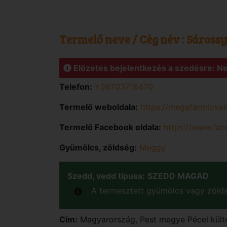
Termelő neve / Cég név :
Sáross
Előzetes bejelentkezés a szedésre: 
Telefon:
+36703716470
Termelő weboldala:
https://megafarmlovar
Termelő Facebook oldala:
https://www.fa
Gyümölcs, zöldség:
Meggy
Szedd, vedd típusa:
SZEDD MAGAD
A termesztett gyümölcs vagy zölds
Cím:
Magyarország
,
Pest
megye
Pécel
kült