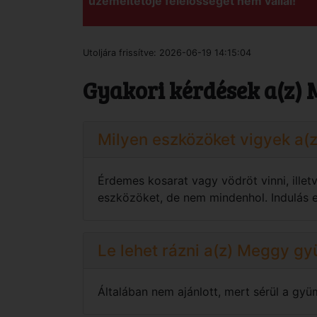
üzemeltetője felelősséget nem vállal!
Utoljára frissítve:
2026-06-19 14:15:04
Gyakori kérdések a(z) 
Milyen eszközöket vigyek a
Érdemes kosarat vagy vödröt vinni, ille
eszközöket, de nem mindenhol. Indulás el
Le lehet rázni a(z) Meggy gy
Általában nem ajánlott, mert sérül a gyü