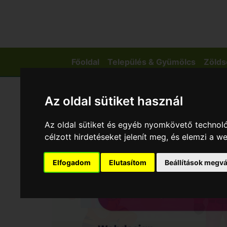
Főoldal
Település & Gyümölcs
Zölds
Az oldal sütiket használ
Az oldal sütiket és egyéb nyomkövető technoló
célzott hirdetéseket jelenít meg, és elemzi a 
Elfogadom
Elutasítom
Beállítások megvá