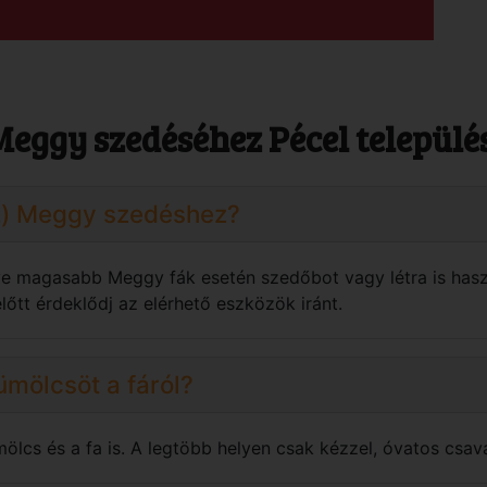
Meggy szedéséhez Pécel települ
(z) Meggy szedéshez?
tve magasabb Meggy fák esetén szedőbot vagy létra is hasz
őtt érdeklődj az elérhető eszközök iránt.
ümölcsöt a fáról?
mölcs és a fa is. A legtöbb helyen csak kézzel, óvatos csav