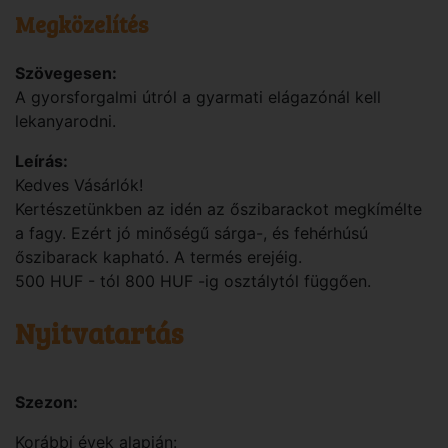
Megközelítés
Szövegesen:
A gyorsforgalmi útról a gyarmati elágazónál kell
lekanyarodni.
Leírás:
Kedves Vásárlók!
Kertészetünkben az idén az őszibarackot megkímélte
a fagy. Ezért jó minőségű sárga-, és fehérhúsú
őszibarack kapható. A termés erejéig.
500 HUF - tól 800 HUF -ig osztálytól függően.
Nyitvatartás
Szezon:
Korábbi évek alapján: