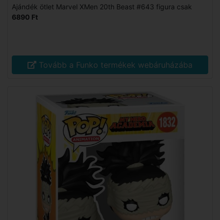
Ajándék ötlet Marvel XMen 20th Beast #643 figura csak
6890 Ft
Tovább a Funko termékek webáruházába