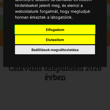
hirdetéseket jelenít meg, és elemzi a
weboldalunk forgalmát, hogy megtudjuk
honnan érkeztek a látogatóink.
Elfogadom
Szedd magad
Őszibarack
Csikvánd
Elutasítom
Polgár Kertészet
Beállítások megváltoztatása
Vedd magad Őszibarack,
Csikvánd településen 2026
évben