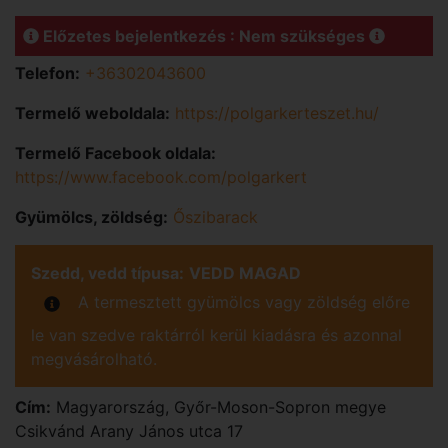
Előzetes bejelentkezés : Nem szükséges
Telefon:
+36302043600
Termelő weboldala:
https://polgarkerteszet.hu/
Termelő Facebook oldala:
https://www.facebook.com/polgarkert
Gyümölcs, zöldség:
Őszibarack
Szedd, vedd típusa:
VEDD MAGAD
A termesztett gyümölcs vagy zöldség előre
le van szedve raktárról kerül kiadásra és azonnal
megvásárolható.
Cím:
Magyarország
,
Győr-Moson-Sopron
megye
Csikvánd
Arany János utca 17