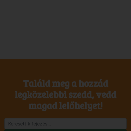
Találd meg a hozzád
legközelebbi szedd, vedd
magad lelőhelyet!