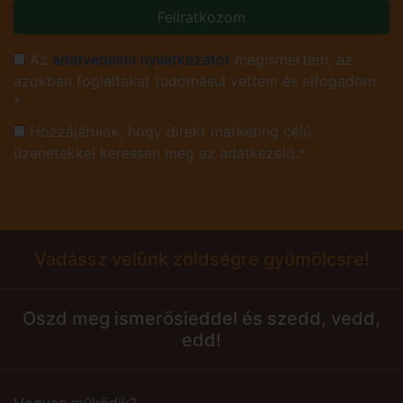
Feliratkozom
Az
adatvédelmi nyilatkozatot
megismertem, az
azokban foglaltakat tudomásul vettem és elfogadom.
*
Hozzájárulok, hogy direkt marketing célú
üzenetekkel keressen meg az adatkezelő.*
Vadássz velünk zöldségre gyümölcsre!
Oszd meg ismerősieddel és szedd, vedd,
edd!
Hogyan működik?