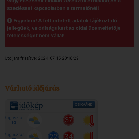
vagy Facebook oldalán keresztül érdeklődjön a
szedéssel kapcsolatban a termelőnél!
Figyelem! A feltüntetett adatok tájékoztató
jellegűek, valódiságukért az oldal üzemeltetője
felelősséget nem vállal!
Utoljára frissítve:
2024-07-15 20:18:29
Várható időjárás