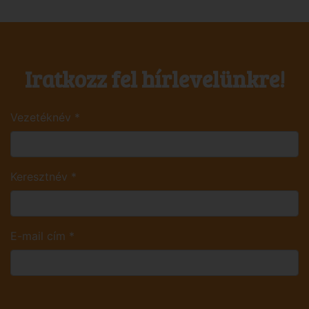
Iratkozz fel hírlevelünkre!
Vezetéknév
*
Keresztnév
*
E-mail cím
*