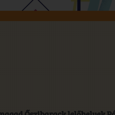
magad Őszibarack lelőhelyek Pá