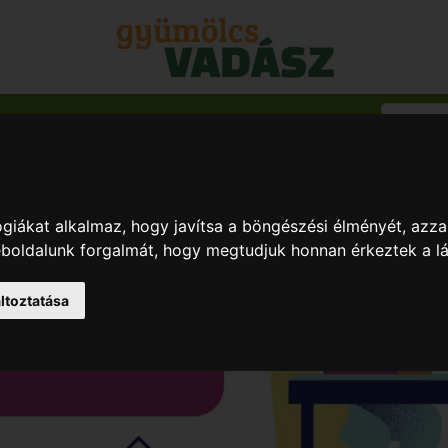
ég & Gyümölcs
Blog
giákat alkalmaz, hogy javítsa a böngészési élményét, azza
weboldalunk forgalmát, hogy megtudjuk honnan érkeztek a l
ltoztatása