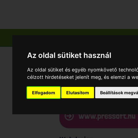
Főoldal
Település & Gyümölcs
Zölds
Az oldal sütiket használ
Az oldal sütiket és egyéb nyomkövető technoló
célzott hirdetéseket jelenít meg, és elemzi a 
Elfogadom
Elutasítom
Beállítások megvá