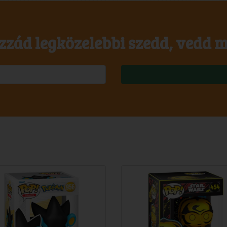
zzád legközelebbi szedd, vedd m