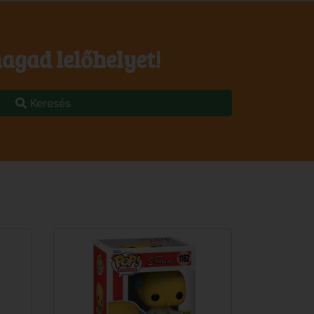
agad lelőhelyet!
Keresés