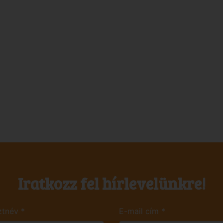
Iratkozz fel hírlevelünkre!
ztnév
*
E-mail cím
*