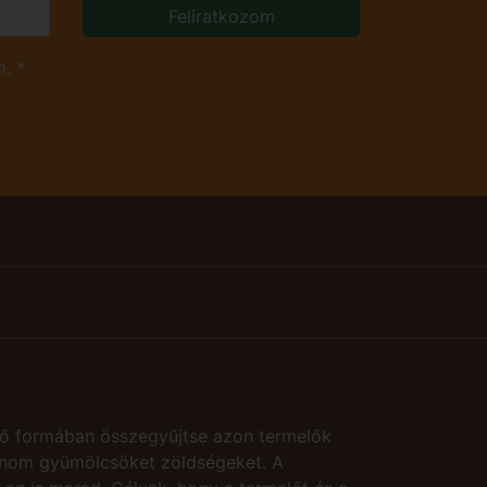
Feliratkozom
. *
ő formában összegyűjtse azon termelők
 finom gyümölcsöket zöldségeket. A