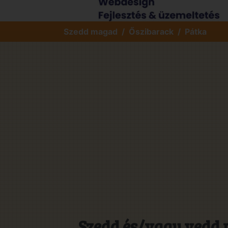
Szedd magad
Őszibarack
Pátka
Szedd és/vagy vedd 