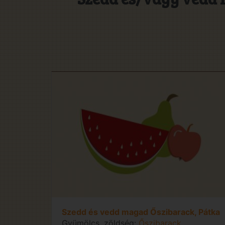
Szedd és vedd magad Őszibarack, Pátka
Gyümölcs, zöldség:
Őszibarack