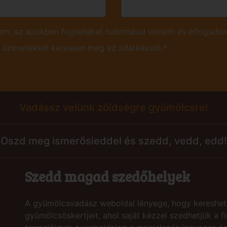
m, az azokban foglaltakat tudomásul vettem és elfogadom
ú üzenetekkel keressen meg az adatkezelő.*
Vadássz velünk zöldségre gyümölcsre!
Oszd meg ismerősieddel és szedd, vedd, edd!
Szedd magad szedőhelyek
A gyümölcsvadász weboldal lényege, hogy kereshet
gyümölcsöskertjeit, ahol saját kézzel szedhetjük a