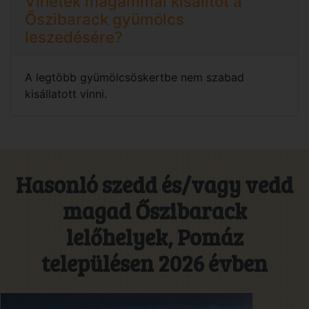
Vihetek magammal kisálltot a
Őszibarack gyümölcs
leszedésére?
A legtöbb gyümölcsöskertbe nem szabad
kisállatott vinni.
Hasonló szedd és/vagy vedd
magad Őszibarack
lelőhelyek, Pomáz
településen 2026 évben