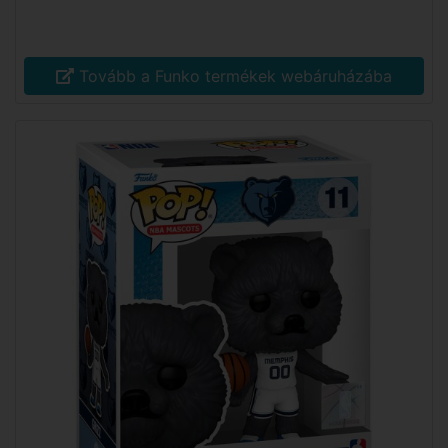
Tovább a Funko termékek webáruházába