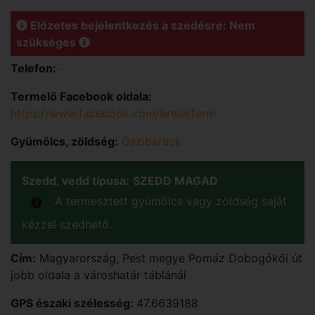
Előzetes bejelentkezés a szedésre: Nem
szükséges
Telefon:
-
Termelő Facebook oldala:
https://www.facebook.com/breierfarm
Gyümölcs, zöldség:
Őszibarack
Szedd, vedd típusa:
SZEDD MAGAD
A termesztett gyümölcs vagy zöldség saját
kézzel szedhető.
Cím:
Magyarország
,
Pest
megye
Pomáz
Dobogókői út
jobb oldala a városhatár táblánál
GPS északi szélesség:
47.6639188