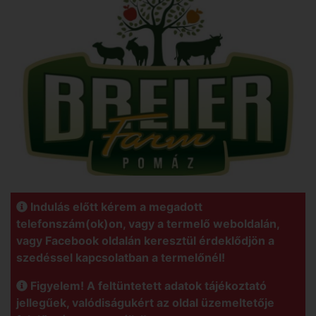
Indulás előtt kérem a megadott
telefonszám(ok)on, vagy a termelő weboldalán,
vagy Facebook oldalán keresztül érdeklődjön a
szedéssel kapcsolatban a termelőnél!
Figyelem! A feltüntetett adatok tájékoztató
jellegűek, valódiságukért az oldal üzemeltetője