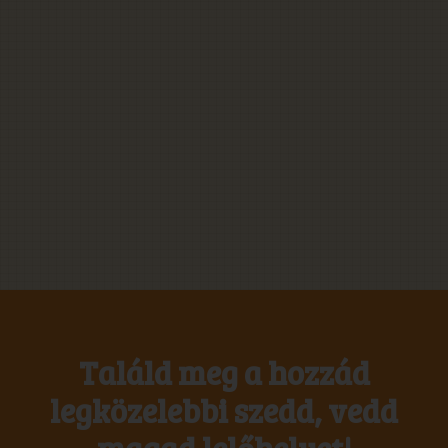
Találd meg a hozzád
legközelebbi szedd, vedd