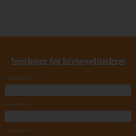
Iratkozz fel hírlevelünkre!
Vezetéknév
*
Keresztnév
*
E-mail cím
*