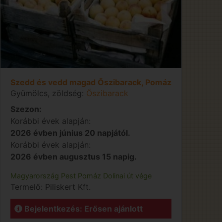
Szedd és vedd magad Őszibarack, Pomáz
Gyümölcs, zöldség:
Őszibarack
Szezon:
Korábbi évek alapján:
2026 évben június 20 napjától.
Korábbi évek alapján:
2026 évben augusztus 15 napig.
Magyarország
Pest
Pomáz
Dolinai út vége
Termelő:
Piliskert Kft.
Bejelentkezés: Erősen ajánlott