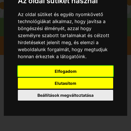
Az oldal sütiket használ
Az oldal sütiket és egyéb nyomkövető
technológiákat alkalmaz, hogy javítsa a
böngészési élményét, azzal hogy
személyre szabott tartalmakat és célzott
Szedd magad
Őszibarack
Pomáz
hirdetéseket jelenít meg, és elemzi a
Breier Farm
weboldalunk forgalmát, hogy megtudjuk
honnan érkeztek a látogatóink.
Szedd magad Őszibarack,
Elfogadom
Pomáz településen 2026
Elutasítom
évben
Beállítások megváltoztatása