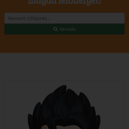
magad lelőhelyet!
Keresés