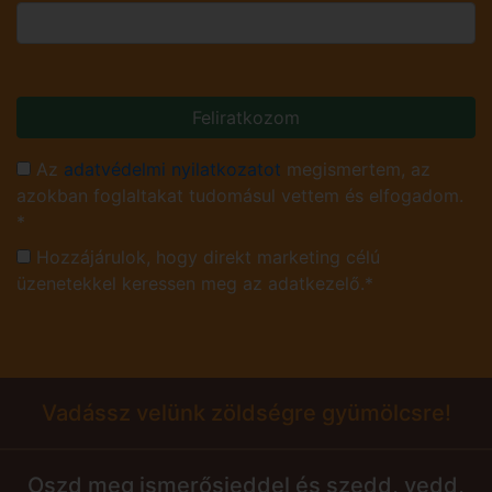
Feliratkozom
Az
adatvédelmi nyilatkozatot
megismertem, az
azokban foglaltakat tudomásul vettem és elfogadom.
*
Hozzájárulok, hogy direkt marketing célú
üzenetekkel keressen meg az adatkezelő.*
Vadássz velünk zöldségre gyümölcsre!
Oszd meg ismerősieddel és szedd, vedd,