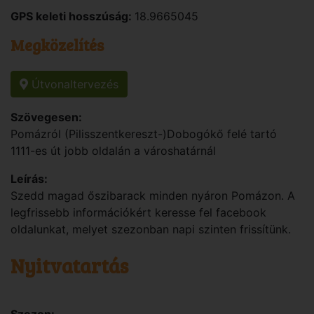
GPS keleti hosszúság:
18.9665045
Megközelítés
Útvonaltervezés
Szövegesen:
Pomázról (Pilisszentkereszt-)Dobogókő felé tartó
1111-es út jobb oldalán a városhatárnál
Leírás:
Szedd magad őszibarack minden nyáron Pomázon. A
legfrissebb információkért keresse fel facebook
oldalunkat, melyet szezonban napi szinten frissítünk.
Nyitvatartás
Szezon: