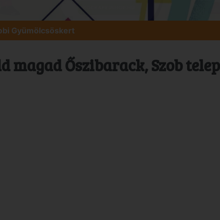
obi Gyümölcsöskert
d magad Őszibarack, Szob tele