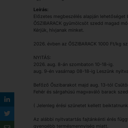
Leírás:
Előzetes megbeszélés alapján lehetőséget b
ŐSZIBARACK gyümölcsöt szedd magad módon
Kérjük, hívjanak minket.
2026. évben az ŐSZIBARACK 1000 Ft/kg s
NYITÁS:
2026. aug. 8-án szombaton 10-18-ig.
aug. 9-én vasárnap 08-18-ig Leszünk nyitv
Befőző Őszibarakot majd aug. 13-tól Csütör
Fehér és sárgahúsú magvaváló barack szed
( Jelenleg érési szünetet kellett beiktatnu
Az alábbi nyitvatartás fajtánkénti érés füg
gyengébb termésmennyiség miatt.