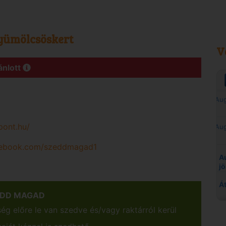
yümölcsöskert
V
ánlott
pont.hu/
cebook.com/szeddmagad1
EDD MAGAD
g előre le van szedve és/vagy raktárról kerül