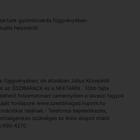
a tartunk gyümölcsérés függvényében.
uális helyzetről.
s függvényében, de általában Július Közepétől
unk az ŐSZIBARACK és a NEKTARIN . Több fajta
hető folyamatosan! (amennyiben a tavaszi fagyok
 saját honlapunk www.szeddmagad.hupont.hu
ormációkat találnak.- Telefonos bejelentkezés,
tőségeinken szükséges az érési állapot miatti
0/490-4270