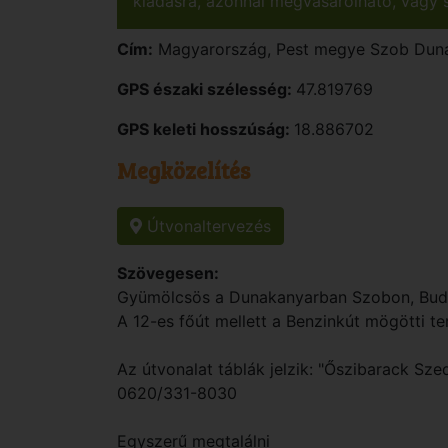
kiadásra, azonnal megvásárolható, vagy s
Cím:
Magyarország
,
Pest
megye
Szob
Duna
GPS északi szélesség:
47.819769
GPS keleti hosszúság:
18.886702
Megközelítés
Útvonaltervezés
Szövegesen:
Gyümölcsös a Dunakanyarban Szobon, Buda
A 12-es főút mellett a Benzinkút mögötti te
Az útvonalat táblák jelzik: "Őszibarack Sz
0620/331-8030
Egyszerű megtalálni