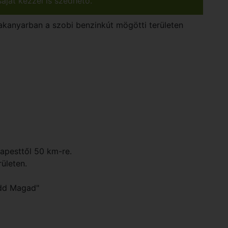
aját kézzel is szedhető.
kanyarban a szobi benzinkút mögötti területen
pesttől 50 km-re.
rületen.
edd Magad"