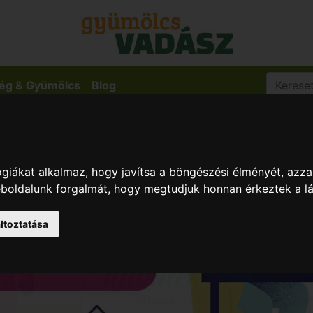
ég & Gyümölcs
Blog
giákat alkalmaz, hogy javítsa a böngészési élményét, azza
weboldalunk forgalmát, hogy megtudjuk honnan érkeztek a l
ltoztatása