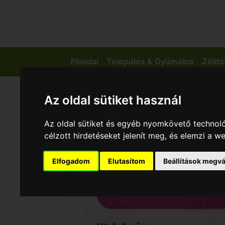
Főoldal
Település & Gyümölcs
Zölds
Az oldal sütiket használ
Az oldal sütiket és egyéb nyomkövető technoló
célzott hirdetéseket jelenít meg, és elemzi a 
Elfogadom
Elutasítom
Beállítások megvá