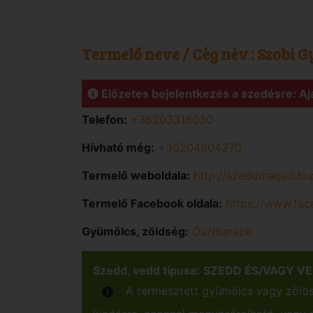
Termelő neve / Cég név :
Szobi G
Előzetes bejelentkezés a szedésre: Aj
Telefon:
+36203318030
Hívható még:
+36204904270
Termelő weboldala:
http://szeddmagad.hu
Termelő Facebook oldala:
https://www.fa
Gyümölcs, zöldség:
Őszibarack
Szedd, vedd típusa:
SZEDD ÉS/VAGY V
A termesztett gyümölcs vagy zöldsé