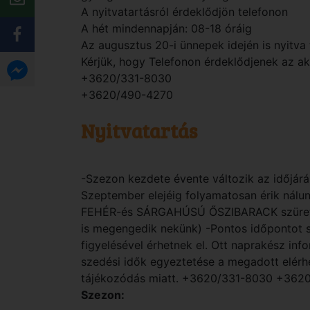
A nyitvatartásról érdeklődjön telefonon
A hét mindennapján: 08-18 óráig
Az augusztus 20-i ünnepek idején is nyitv
Kérjük, hogy Telefonon érdeklődjenek az akt
+3620/331-8030
+3620/490-4270
Nyitvatartás
-Szezon kezdete évente változik az időjárá
Szeptember elejéig folyamatosan érik nál
FEHÉR-és SÁRGAHÚSÚ ŐSZIBARACK szüretel
is megengedik nekünk) -Pontos időpontot
figyelésével érhetnek el. Ott naprakész inf
szedési idők egyeztetése a megadott elérhe
tájékozódás miatt. +3620/331-8030 +362
Szezon: