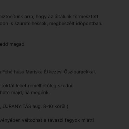
iztosítunk arra, hogy az általunk termesztett
 is szüretelhessék, megbeszélt időpontban.
zedd magad
a Fehérhúsú Mariska Étkezési Őszibarackkal.
töktől lehet remélhetőleg szedni.
hető majd, ha megérik.
nk, ÚJRANYITÁS aug. 8-10 körül )
gvényében változhat a tavaszi fagyok miatti