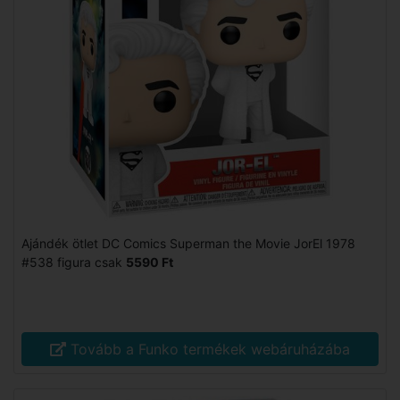
Ajándék ötlet DC Comics Superman the Movie JorEl 1978
#538 figura csak
5590 Ft
Tovább a Funko termékek webáruházába