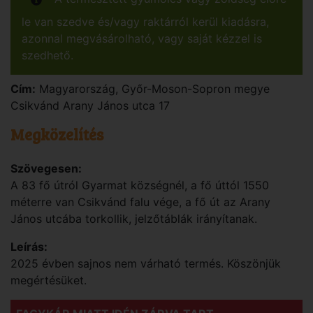
le van szedve és/vagy raktárról kerül kiadásra,
azonnal megvásárolható, vagy saját kézzel is
szedhető.
Cím:
Magyarország
,
Győr-Moson-Sopron
megye
Csikvánd
Arany János utca 17
Megközelítés
Szövegesen:
A 83 fő útról Gyarmat községnél, a fő úttól 1550
méterre van Csikvánd falu vége, a fő út az Arany
János utcába torkollik, jelzőtáblák irányítanak.
Leírás:
2025 évben sajnos nem várható termés. Köszönjük
megértésüket.