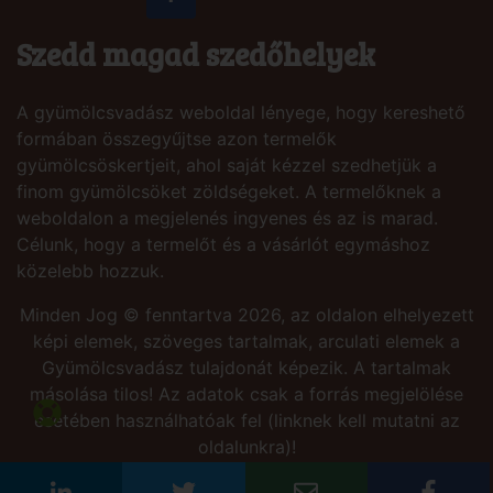
Szedd magad szedőhelyek
A gyümölcsvadász weboldal lényege, hogy kereshető
formában összegyűjtse azon termelők
gyümölcsöskertjeit, ahol saját kézzel szedhetjük a
finom gyümölcsöket zöldségeket. A termelőknek a
weboldalon a megjelenés ingyenes és az is marad.
Célunk, hogy a termelőt és a vásárlót egymáshoz
közelebb hozzuk.
Minden Jog © fenntartva 2026, az oldalon elhelyezett
képi elemek, szöveges tartalmak, arculati elemek a
Gyümölcsvadász tulajdonát képezik. A tartalmak
másolása tilos! Az adatok csak a forrás megjelölése
esetében használhatóak fel (linknek kell mutatni az
oldalunkra)!
Site by:
PresSoft