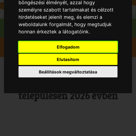
böngészési élményét, azzal hogy
személyre szabott tartalmakat és célzott
hirdetéseket jelenít meg, és elemzi a
weboldalunk forgalmát, hogy megtudjuk
honnan érkeztek a látogatóink.
Szedd magad
Sárgabarack
Csikvánd
Elfogadom
Polgár Kertészet
Elutasítom
Szedd és/vagy vedd magad
Beállítások megváltoztatása
Sárgabarack, Csikvánd
településen 2026 évben