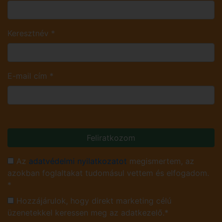
Keresztnév
*
E-mail cím
*
Feliratkozom
Az
adatvédelmi nyilatkozatot
megismertem, az
azokban foglaltakat tudomásul vettem és elfogadom.
*
Hozzájárulok, hogy direkt marketing célú
üzenetekkel keressen meg az adatkezelő.*