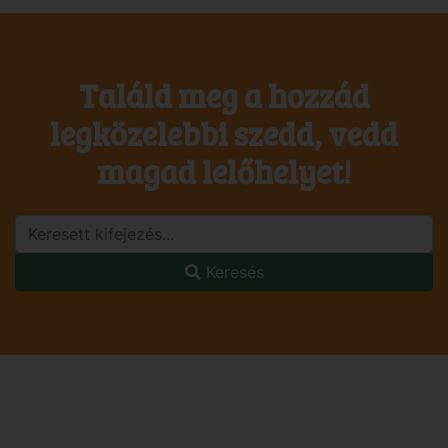
Találd meg a hozzád
legközelebbi szedd, vedd
magad lelőhelyet!
Keresés