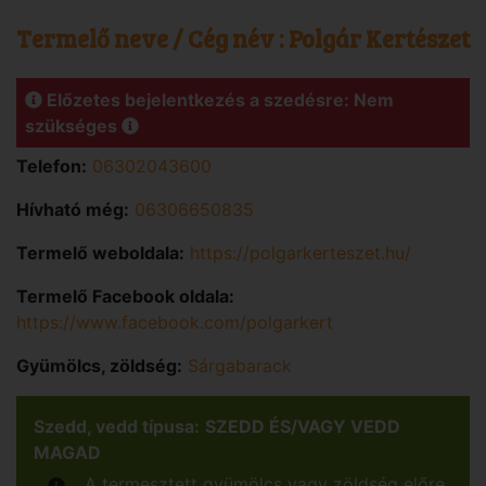
Termelő neve / Cég név :
Polgár Kertészet
Előzetes bejelentkezés a szedésre: Nem
szükséges
Telefon:
06302043600
Hívható még:
06306650835
Termelő weboldala:
https://polgarkerteszet.hu/
Termelő Facebook oldala:
https://www.facebook.com/polgarkert
Gyümölcs, zöldség:
Sárgabarack
Szedd, vedd típusa:
SZEDD ÉS/VAGY VEDD
MAGAD
A termesztett gyümölcs vagy zöldség előre