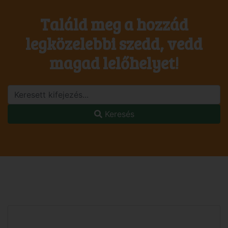
Találd meg a hozzád
legközelebbi szedd, vedd
magad lelőhelyet!
Keresés