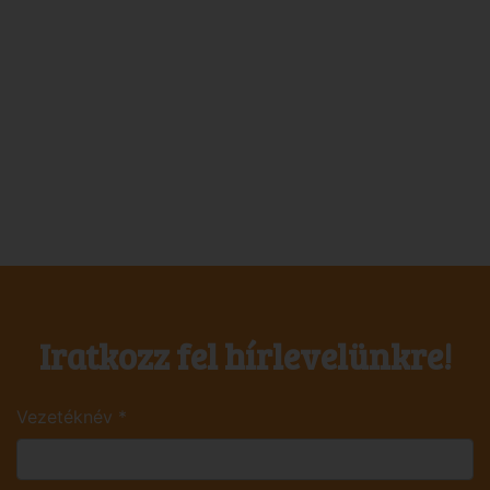
Iratkozz fel hírlevelünkre!
Vezetéknév
*