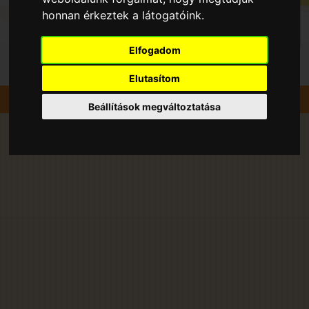
honnan érkeztek a látogatóink.
Elfogadom
Elutasítom
Szedd magad
Sárgabarack
Fertőszentmiklós
Beállítások megváltoztatása