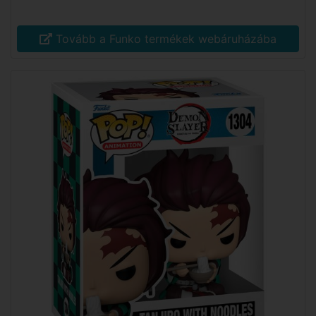
Tovább a Funko termékek webáruházába