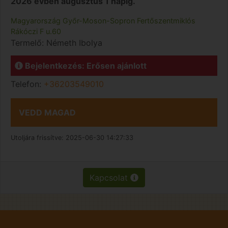
2026 évben augusztus 1 napig.
Magyarország
Győr-Moson-Sopron
Fertőszentmiklós
Rákóczi F u.60
Termelő:
Németh Ibolya
Bejelentkezés: Erősen ajánlott
Telefon:
+36203549010
VEDD MAGAD
Utoljára frissítve:
2025-06-30 14:27:33
Kapcsolat