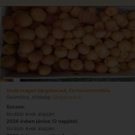
Vedd magad Sárgabarack, Fertőszentmiklós
Gyümölcs, zöldség:
Sárgabarack
Szezon:
Korábbi évek alapján:
2026 évben június 12 napjától.
Korábbi évek alapján: