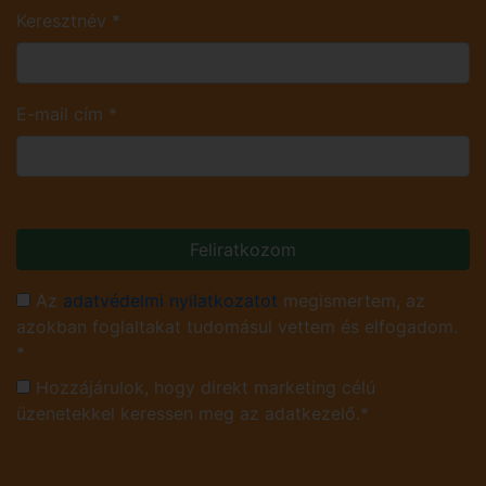
Keresztnév
*
E-mail cím
*
Feliratkozom
Az
adatvédelmi nyilatkozatot
megismertem, az
azokban foglaltakat tudomásul vettem és elfogadom.
*
Hozzájárulok, hogy direkt marketing célú
üzenetekkel keressen meg az adatkezelő.*