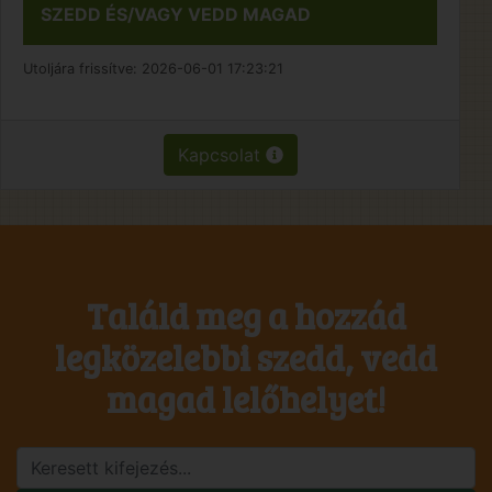
SZEDD ÉS/VAGY VEDD MAGAD
Utoljára frissítve:
2026-06-01 17:23:21
Kapcsolat
Találd meg a hozzád
legközelebbi szedd, vedd
magad lelőhelyet!