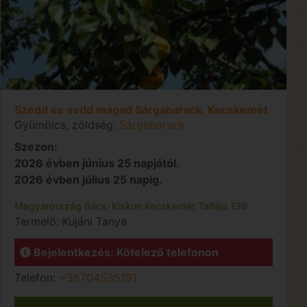
Szedd és vedd magad Sárgabarack, Kecskemét
Gyümölcs, zöldség:
Sárgabarack
Szezon:
2026 évben június 25 napjától.
2026 évben július 25 napig.
Magyarország
Bács-Kiskun
Kecskemét
Talfája 139.
Termelő:
Kujáni Tanya
Bejelentkezés: Kötelező telefonon
Telefon:
+36704535191