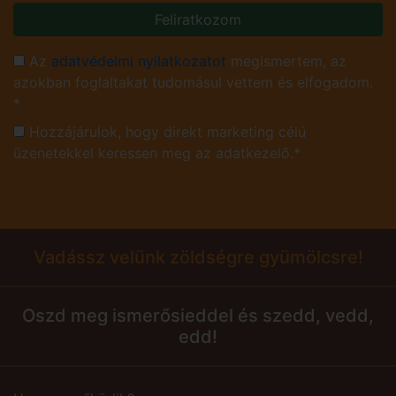
Feliratkozom
Az
adatvédelmi nyilatkozatot
megismertem, az
azokban foglaltakat tudomásul vettem és elfogadom.
*
Hozzájárulok, hogy direkt marketing célú
üzenetekkel keressen meg az adatkezelő.*
Vadássz velünk zöldségre gyümölcsre!
Oszd meg ismerősieddel és szedd, vedd,
edd!