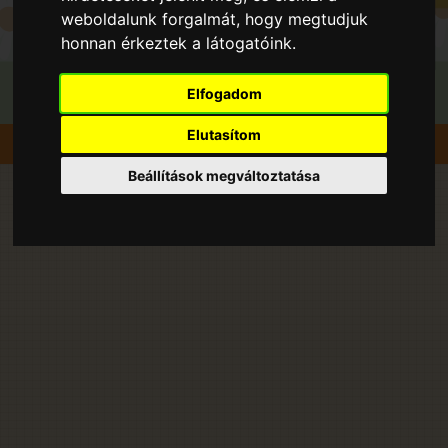
weboldalunk forgalmát, hogy megtudjuk
honnan érkeztek a látogatóink.
Elfogadom
Elutasítom
Szedd magad
Sárgabarack
Kecskemét
Beállítások megváltoztatása