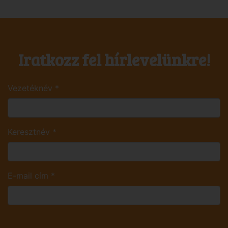
Iratkozz fel hírlevelünkre!
Vezetéknév
*
Keresztnév
*
E-mail cím
*