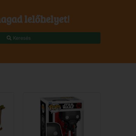
agad lelőhelyet!
Keresés