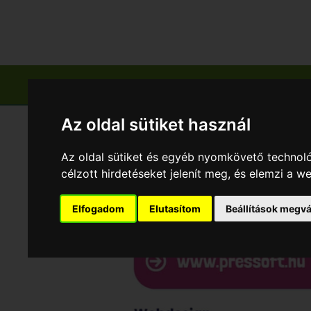
Főoldal
Település & Gyümölcs
Zölds
Az oldal sütiket használ
Az oldal sütiket és egyéb nyomkövető technoló
célzott hirdetéseket jelenít meg, és elemzi a 
Elfogadom
Elutasítom
Beállítások megvá