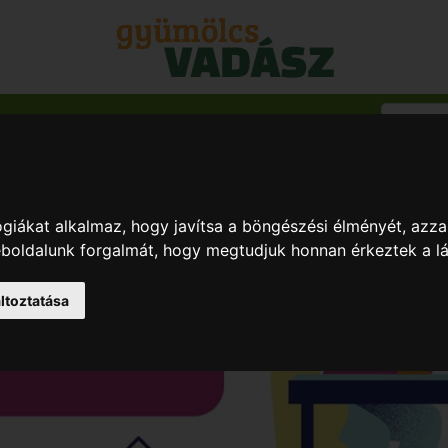
ég & Gyümölcs
Blog
giákat alkalmaz, hogy javítsa a böngészési élményét, azza
weboldalunk forgalmát, hogy megtudjuk honnan érkeztek a l
ltoztatása