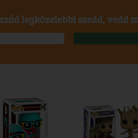
zzád legközelebbi szedd, vedd m