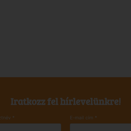
Iratkozz fel hírlevelünkre!
ztnév
*
E-mail cím
*