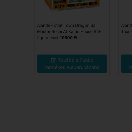
Ajándék ötlet Town Dragon Ball
Ajánd
Master Roshi At Kame House #46
Touri
figura csak
19590 Ft
Tovább a Funko
termékek webáruházába
t