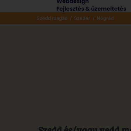
Szedd magad
Szeder
Nógrád
Szedd és/vagy vedd ma