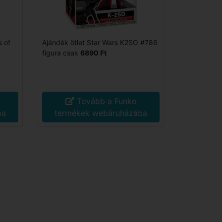
s of
Ajándék ötlet Star Wars K2SO #786
figura csak
6890 Ft
Tovább a Funko
ba
termékek webáruházába