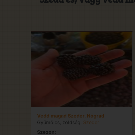
Vedd magad Szeder, Nógrád
Gyümölcs, zöldség:
Szeder
Szezon: