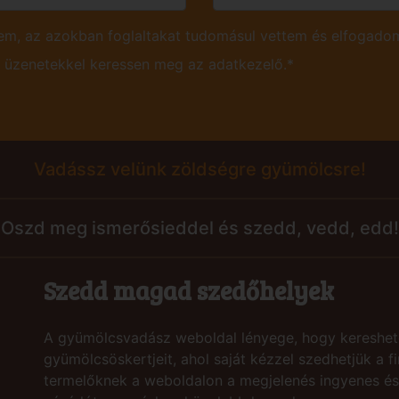
m, az azokban foglaltakat tudomásul vettem és elfogadom
ú üzenetekkel keressen meg az adatkezelő.*
Vadássz velünk zöldségre gyümölcsre!
Oszd meg ismerősieddel és szedd, vedd, edd!
Szedd magad szedőhelyek
A gyümölcsvadász weboldal lényege, hogy kereshet
gyümölcsöskertjeit, ahol saját kézzel szedhetjük a
termelőknek a weboldalon a megjelenés ingyenes és 