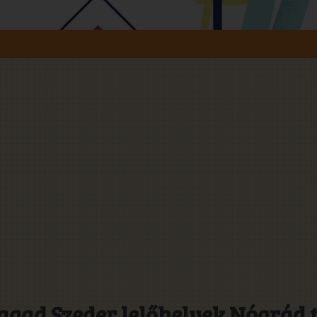
gad Szeder lelőhelyek Nógrád 