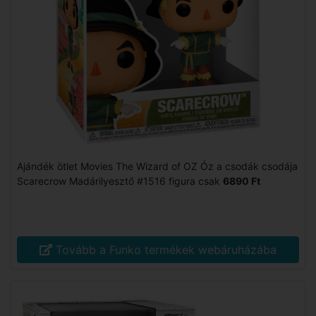
Ajándék ötlet Movies The Wizard of OZ Óz a csodák csodája
Scarecrow Madárilyesztő #1516 figura csak
6890 Ft
Tovább a Funko termékek webáruházába