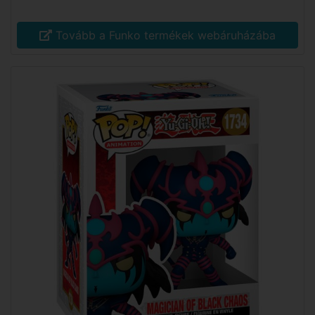
Tovább a Funko termékek webáruházába