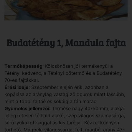
Budatétény 1, Mandula fajta
Termőképesség
: Kölcsönösen jól termékenyül a
Tétényi kedvenc, a Tétényi bőtermő és a Budatétény
70-es fajtákkal.
Érési ideje
: Szeptember elején érik, azonban a
kopálása az aránylag vastag zöldburok miatt lassúbb,
mint a többi fajtáé és sokáig a fán marad
Gyümölcs jellemzői
: Termése nagy 40-50 mm, alakja
jellegzetesen félhold alakú, szép világos szalmasárga,
sűrű lyukazottsággal ás kis taréjjal. Kézzel könnyen
törhető. Magbele világossárga, telt, magbél arány 47-