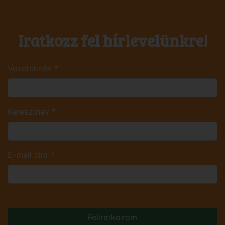
Iratkozz fel hírlevelünkre!
Vezetéknév
*
Keresztnév
*
E-mail cím
*
Feliratkozom