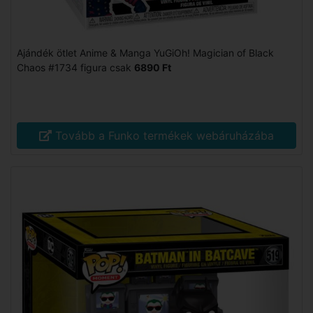
Ajándék ötlet Anime & Manga YuGiOh! Magician of Black
Chaos #1734 figura csak
6890 Ft
Tovább a Funko termékek webáruházába