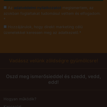
Az
adatvédelmi nyilatkozatot
megismertem, az
azokban foglaltakat tudomásul vettem és elfogadom.
*
Hozzájárulok, hogy direkt marketing célú
üzenetekkel keressen meg az adatkezelő.*
Vadássz velünk zöldségre gyümölcsre!
Oszd meg ismerősieddel és szedd, vedd,
edd!
Hogyan működik?
Kapcsolat