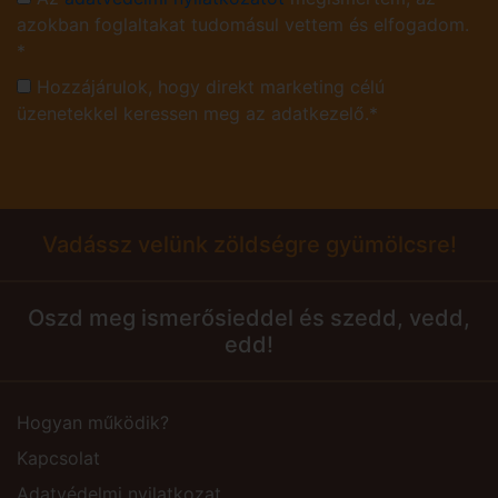
azokban foglaltakat tudomásul vettem és elfogadom.
*
Hozzájárulok, hogy direkt marketing célú
üzenetekkel keressen meg az adatkezelő.*
Vadássz velünk zöldségre gyümölcsre!
Oszd meg ismerősieddel és szedd, vedd,
edd!
Hogyan működik?
Kapcsolat
Adatvédelmi nyilatkozat