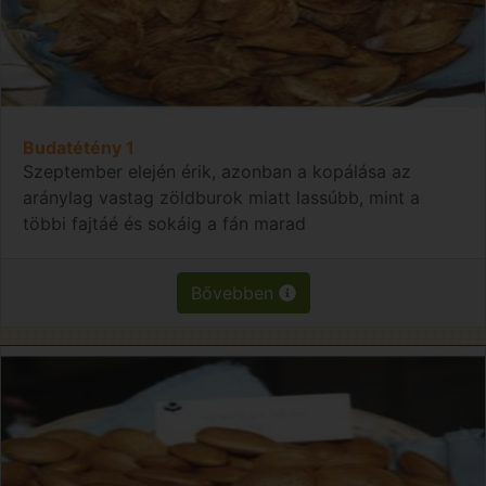
Budatétény 1
Szeptember elején érik, azonban a kopálása az
aránylag vastag zöldburok miatt lassúbb, mint a
többi fajtáé és sokáig a fán marad
Bővebben