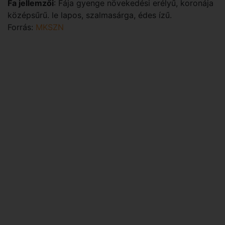
Fa jellemzői
: Fája gyenge növekedési erélyű, koronája
középsűrű. le lapos, szalmasárga, édes ízű.
Forrás:
MKSZN