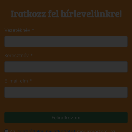
Iratkozz fel hírlevelünkre!
Vezetéknév
*
Keresztnév
*
E-mail cím
*
Feliratkozom
Az
adatvédelmi nyilatkozatot
megismertem, az