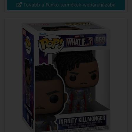
Tovább a Funko termékek webáruházába