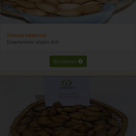
Tétényi bőtermő
Szeptember elején érik
Bővebben