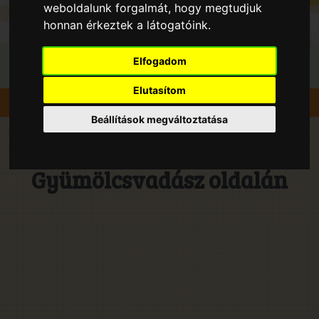
weboldalunk forgalmát, hogy megtudjuk
honnan érkeztek a látogatóink.
Elfogadom
Elutasítom
Gyümölcsök
Naspolya
Beállítások megváltoztatása
Naspolya fajták 2026 évben a
Gyümölcsvadász oldalán