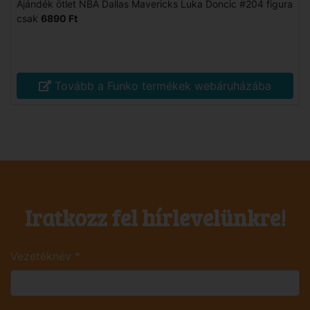
Ajándék ötlet NBA Dallas Mavericks Luka Doncic #204 figura
csak
6890 Ft
Tovább a Funko termékek webáruházába
Iratkozz fel hírlevelünkre!
Vezetéknév
*