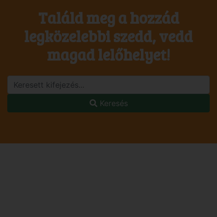
Találd meg a hozzád
legközelebbi szedd, vedd
magad lelőhelyet!
Keresés