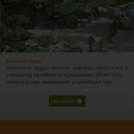
Szentesi rózsa
Gyümölcse nagyon mutatós, szabályos körte alakú, a
csészeüreg közelében a legszélesebb (35-40 mm),
onnan kúposan keskenyedik a termőnyárs felé.
Bővebben