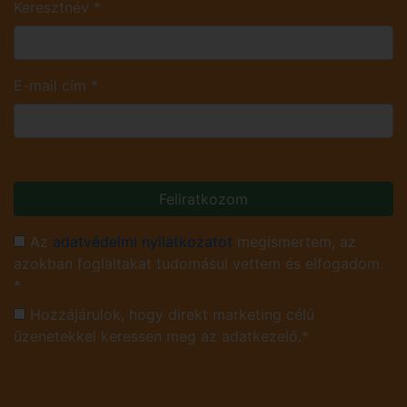
Keresztnév
*
E-mail cím
*
Feliratkozom
Az
adatvédelmi nyilatkozatot
megismertem, az
azokban foglaltakat tudomásul vettem és elfogadom.
*
Hozzájárulok, hogy direkt marketing célú
üzenetekkel keressen meg az adatkezelő.*