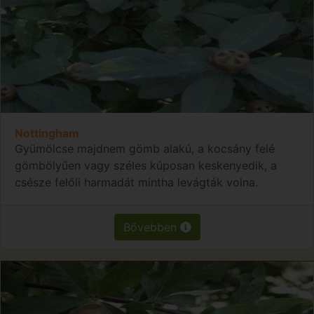
Nottingham
Gyümölcse majdnem gömb alakú, a kocsány felé
gömbölyűen vagy széles kúposan keskenyedik, a
csésze felőli harmadát mintha levágták volna.
Bővebben