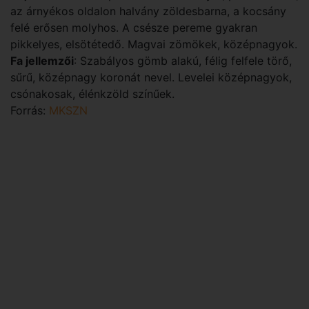
az árnyékos oldalon halvány zöldesbarna, a kocsány
felé erősen molyhos. A csésze pereme gyakran
pikkelyes, elsötétedő. Magvai zömökek, középnagyok.
Fa jellemzői
: Szabályos gömb alakú, félig felfele törő,
sűrű, középnagy koronát nevel. Levelei középnagyok,
csónakosak, élénkzöld színűek.
Forrás:
MKSZN