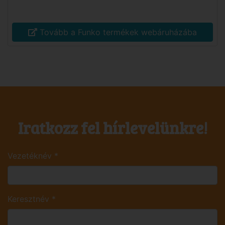
Tovább a Funko termékek webáruházába
Iratkozz fel hírlevelünkre!
Vezetéknév
*
Keresztnév
*