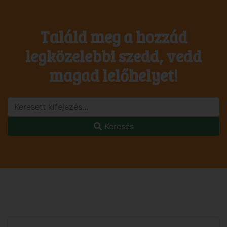
Találd meg a hozzád
legközelebbi szedd, vedd
magad lelőhelyet!
Keresés