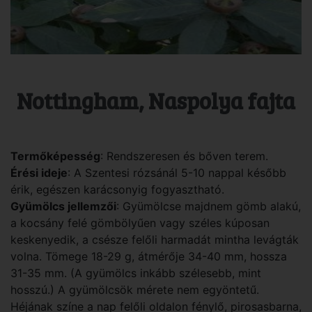
Nottingham, Naspolya fajta
Termőképesség
: Rendszeresen és bőven terem.
Érési ideje
: A Szentesi rózsánál 5-10 nappal később
érik, egészen karácsonyig fogyasztható.
Gyümölcs jellemzői
: Gyümölcse majdnem gömb alakú,
a kocsány felé gömbölyűen vagy széles kúposan
keskenyedik, a csésze felőli harmadát mintha levágták
volna. Tömege 18-29 g, átmérője 34-40 mm, hossza
31-35 mm. (A gyümölcs inkább szélesebb, mint
hosszú.) A gyümölcsök mérete nem egyöntetű.
Héjának színe a nap felőli oldalon fénylő, pirosasbarna,