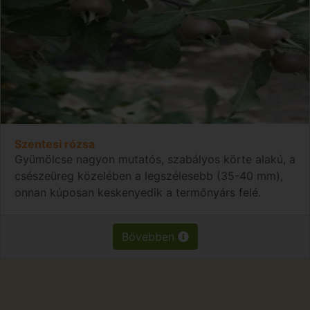
Szentesi rózsa
Gyümölcse nagyon mutatós, szabályos körte alakú, a
csészeüreg közelében a legszélesebb (35-40 mm),
onnan kúposan keskenyedik a termőnyárs felé.
Bővebben