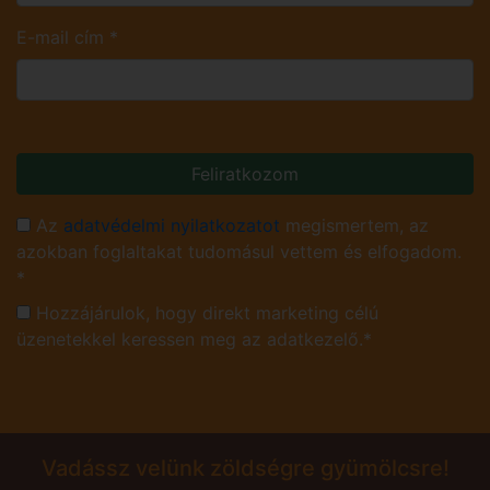
E-mail cím
*
Feliratkozom
Az
adatvédelmi nyilatkozatot
megismertem, az
azokban foglaltakat tudomásul vettem és elfogadom.
*
Hozzájárulok, hogy direkt marketing célú
üzenetekkel keressen meg az adatkezelő.*
Vadássz velünk zöldségre gyümölcsre!