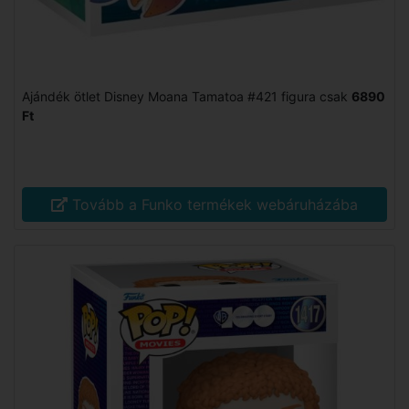
Ajándék ötlet Disney Moana Tamatoa #421 figura csak
6890
Ft
Tovább a Funko termékek webáruházába