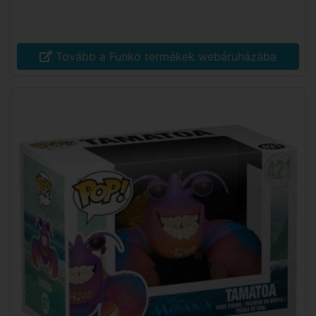
Tovább a Funko termékek webáruházába