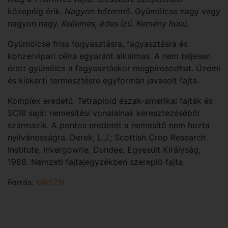
közepéig érik.
Nagyon bőtermő
. Gyümölcse nagy vagy
nagyon nagy.
Kellemes, édes ízű. Kemény húsú.
Gyümölcse friss fogyasztásra, fagyasztásra és
konzervipari célra egyaránt alkalmas. A nem teljesen
érett gyümölcs a fagyasztáskor megpirosodhat. Üzemi
és kiskerti termesztésre egyformán javasolt fajta.
Komplex eredetű. Tetraploid észak-amerikai fajták és
SCRI saját nemesítési vonalainak keresztezéséből
származik. A pontos eredetét a nemesítő nem hozta
nyilvánosságra. Derek, L.J.; Scottish Crop Research
Institute, Invergowrie, Dundee, Egyesült Királyság,
1988. Nemzeti fajtajegyzékben szereplő fajta.
Forrás:
MKSZN