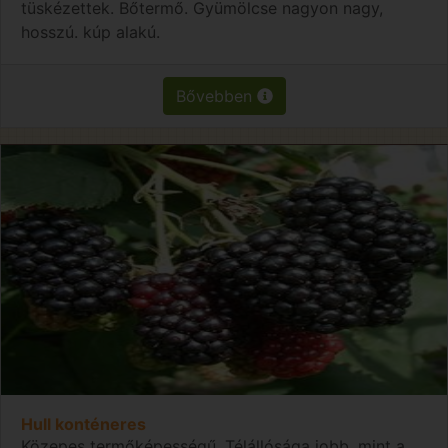
tüskézettek. Bőtermő. Gyümölcse nagyon nagy,
hosszú. kúp alakú.
Bővebben
Hull konténeres
Közepes termőképességű. Télállósága jobb, mint a