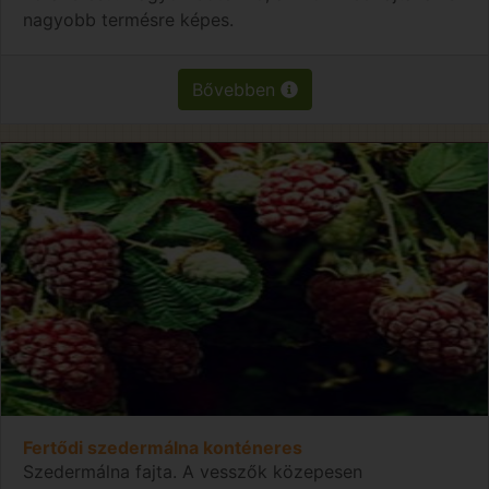
nagyobb termésre képes.
Bővebben
Fertődi szedermálna konténeres
Szedermálna fajta. A vesszők közepesen