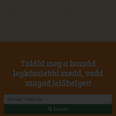
Találd meg a hozzád
legközelebbi szedd, vedd
magad lelőhelyet!
Keresés