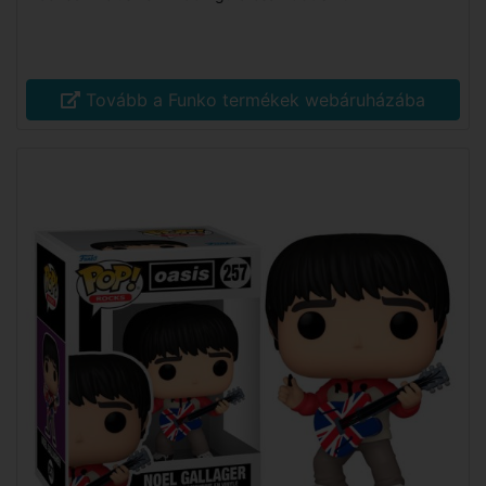
Tovább a Funko termékek webáruházába