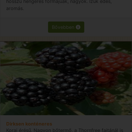
hosszú hengeres formájúak, nagyok. Ízük édes,
aromás.
Bővebben
Dirksen konténeres
Korai érésű. Nagyon bőtermő, a Thornfree fajtánál is