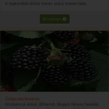
A legkorábbi érésű merev szárú szederfajta.
Bővebben
Čačanska bestrna
Középkorai érésű. Bőtermő. Bogyói fényes feketék,