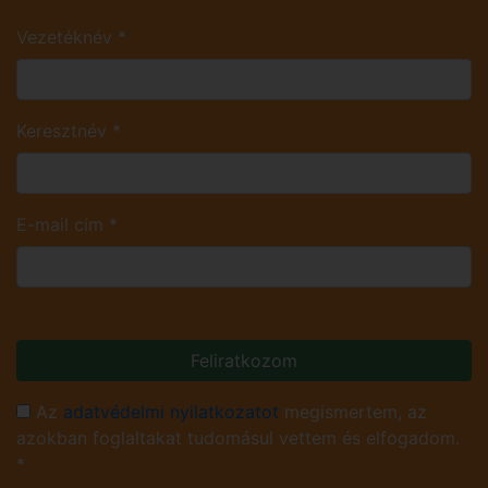
Vezetéknév
*
Keresztnév
*
E-mail cím
*
Feliratkozom
Az
adatvédelmi nyilatkozatot
megismertem, az
azokban foglaltakat tudomásul vettem és elfogadom.
*