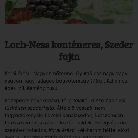
Loch-Ness konténeres, Szeder
fajta
Korai érésű. Nagyon bőtermő. Gyümölcse nagy vagy
nagyon nagy, átlagos bogyótömege (7,8g). Kellemes,
édes ízű. Kemény húsú.
Középerős növekedésű, félig felálló, kúszó habitusú,
tüskétlen szederfajta
. Áttelelő vesszői nem
fagyérzékenyek. Levelei kanalasodók, kétszeresen
fűrészesen fogazottak, közép zöldek. Betegségekkel
szemben toleráns.
Korai érésű
, két-három héttel előzi
meg a Thornfree fajtát érésében. Szeptember