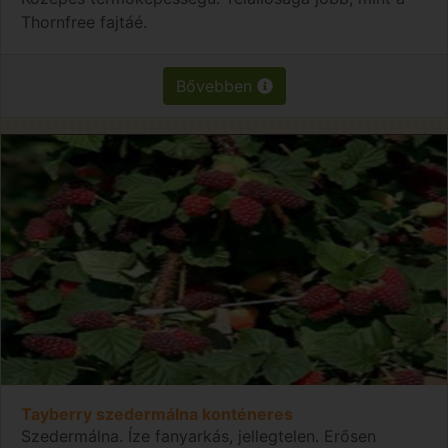
Thornfree fajtáé.
Bővebben
Tayberry szedermálna konténeres
Szedermálna. Íze fanyarkás, jellegtelen. Erősen