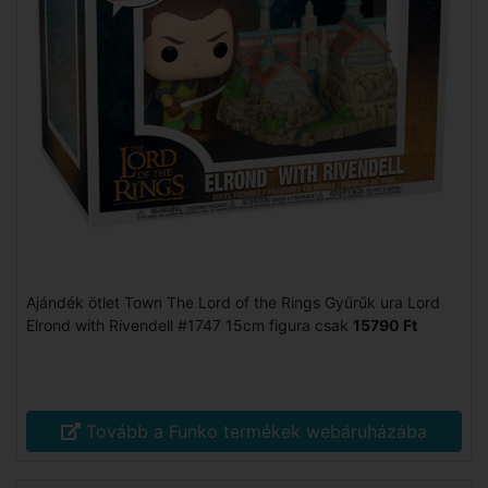
Ajándék ötlet Town The Lord of the Rings Gyűrűk ura Lord
Elrond with Rivendell #1747 15cm figura csak
15790 Ft
Tovább a Funko termékek webáruházába