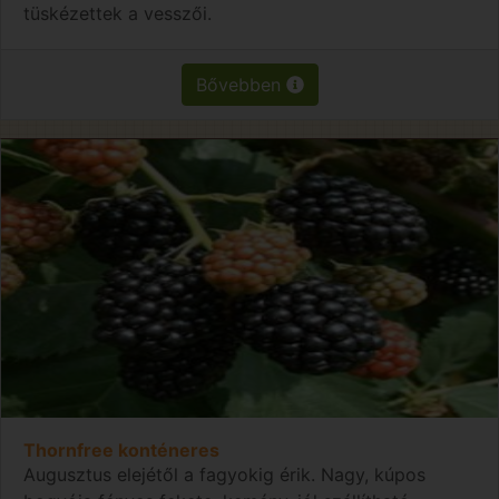
tüskézettek a vesszői.
Bővebben
Thornfree konténeres
Augusztus elejétől a fagyokig érik. Nagy, kúpos