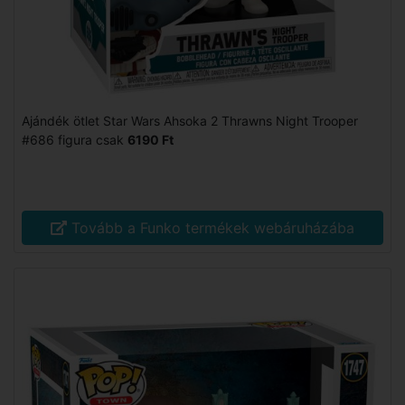
Ajándék ötlet Star Wars Ahsoka 2 Thrawns Night Trooper
#686 figura csak
6190 Ft
Tovább a Funko termékek webáruházába