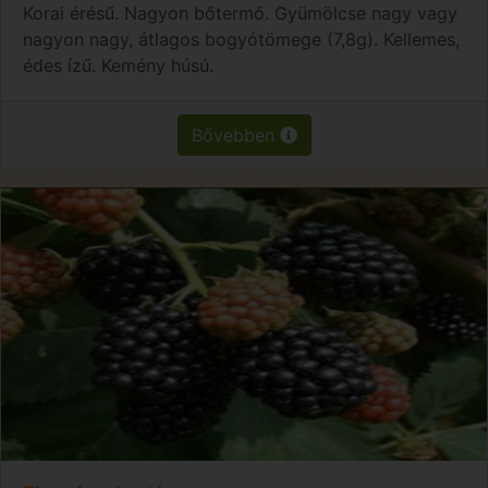
Korai érésű. Nagyon bőtermő. Gyümölcse nagy vagy
nagyon nagy, átlagos bogyótömege (7,8g). Kellemes,
édes ízű. Kemény húsú.
Bővebben