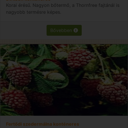
Korai érésű. Nagyon bőtermő, a Thornfree fajtánál is
nagyobb termésre képes.
Bővebben
Fertődi szedermálna konténeres