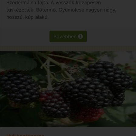
Szedermálna fajta. A vesszők közepesen
tüskézettek. Bőtermő. Gyümölcse nagyon nagy,
hosszú. kúp alakú.
Bővebben
Hull konténeres