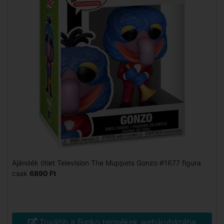
Ajándék ötlet Television The Muppets Gonzo #1677 figura
csak
6890 Ft
Tovább a Funko termékek webáruházába