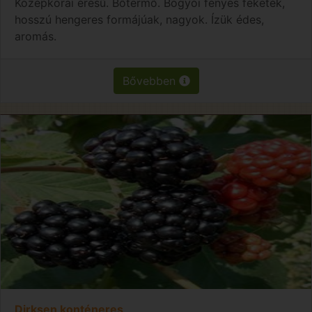
Középkorai érésű. Bőtermő. Bogyói fényes feketék,
hosszú hengeres formájúak, nagyok. Ízük édes,
aromás.
Bővebben
Dirksen konténeres