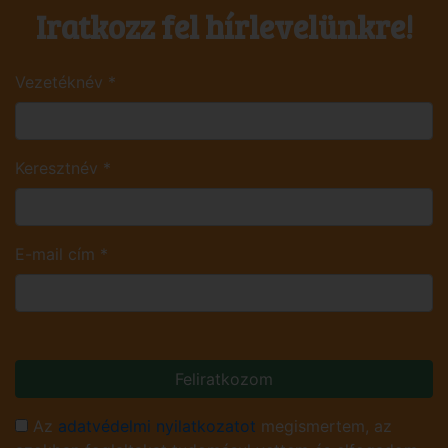
Iratkozz fel hírlevelünkre!
Vezetéknév
*
Keresztnév
*
E-mail cím
*
Feliratkozom
Az
adatvédelmi nyilatkozatot
megismertem, az