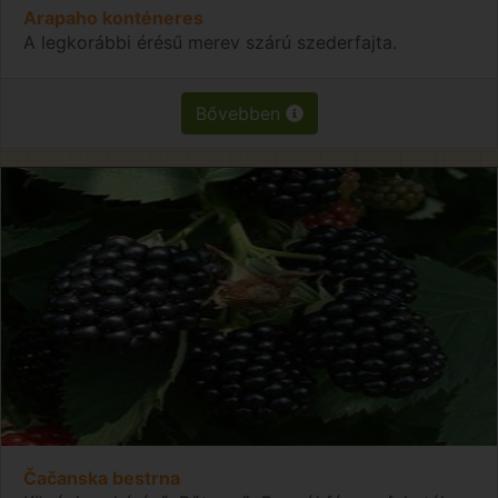
Arapaho konténeres
A legkorábbi érésű merev szárú szederfajta.
Bővebben
Čačanska bestrna