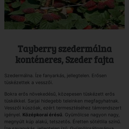
Tayberry szedermálna
konténeres, Szeder fajta
Szedermálna. Íze fanyarkás, jellegtelen. Erősen
tüskézettek a vesszői.
Bokra erős növekedésű, közepesen tüskézett erős
tüskékkel. Sarjai hidegebb teleinken megfagyhatnak.
Vesszői kúszóak, ezért termesztéséhez támrendszert
igényel.
Középkorai érésű
. Gyümölcse nagyon nagy,
megnyúlt kúp alakú, tetszetős. Éretten sötétlila színű.
Íze savanykás, jellegtelen ízű. Gyümölcsállománya