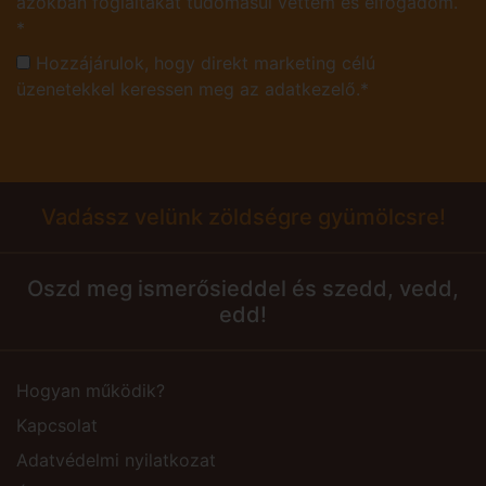
azokban foglaltakat tudomásul vettem és elfogadom.
*
Hozzájárulok, hogy direkt marketing célú
üzenetekkel keressen meg az adatkezelő.*
Vadássz velünk zöldségre gyümölcsre!
Oszd meg ismerősieddel és szedd, vedd,
edd!
Hogyan működik?
Kapcsolat
Adatvédelmi nyilatkozat