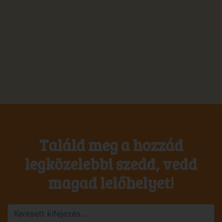
Találd meg a hozzád
legközelebbi szedd, vedd
magad lelőhelyet!