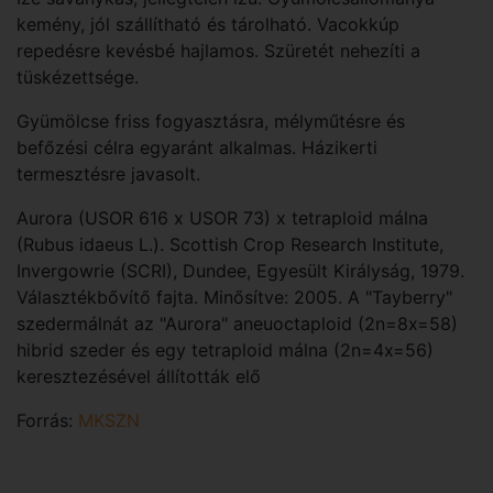
kemény, jól szállítható és tárolható. Vacokkúp
repedésre kevésbé hajlamos. Szüretét nehezíti a
tüskézettsége.
Gyümölcse friss fogyasztásra, mélyműtésre és
befőzési célra egyaránt alkalmas. Házikerti
termesztésre javasolt.
Aurora (USOR 616 x USOR 73) x tetraploid málna
(Rubus idaeus L.). Scottish Crop Research Institute,
Invergowrie (SCRI), Dundee, Egyesült Királyság, 1979.
Választékbővítő fajta. Minősítve: 2005. A "Tayberry"
szedermálnát az "Aurora" aneuoctaploid (2n=8x=58)
hibrid szeder és egy tetraploid málna (2n=4x=56)
keresztezésével állították elő
Forrás:
MKSZN