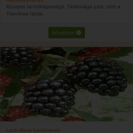
Közepes termőképességű. Télállósága jobb, mint a
Thornfree fajtáé.
Bővebben
Loch-Ness konténeres