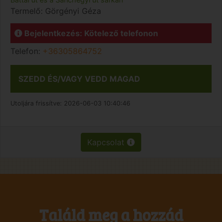
Termelő:
Görgényi Géza
Bejelentkezés: Kötelező telefonon
Telefon:
+36305864752
SZEDD ÉS/VAGY VEDD MAGAD
Utoljára frissítve:
2026-06-03 10:40:46
Kapcsolat
Találd meg a hozzád