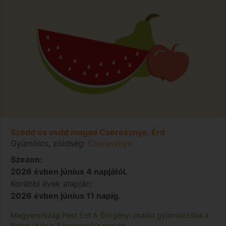
Szedd és vedd magad Cseresznye, Érd
Gyümölcs, zöldség:
Cseresznye
Szezon:
2026 évben június 4 napjától.
Korábbi évek alapján:
2026 évben június 11 napig.
Magyarország
Pest
Érd
A Görgényi család gyümölcsöse a
Battai út és a Sánchegyi út sarkán