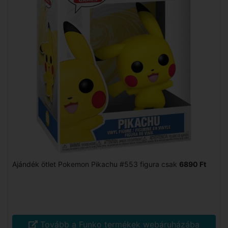
Ajándék ötlet Pokemon Pikachu #553 figura csak
6890 Ft
Tovább a Funko termékek webáruházába