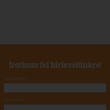
Iratkozz fel hírlevelünkre!
Vezetéknév
*
Keresztnév
*