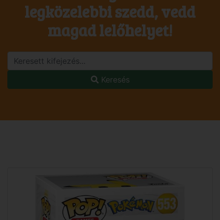
legközelebbi szedd, vedd
magad lelőhelyet!
Keresés