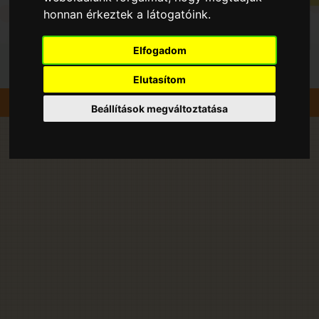
honnan érkeztek a látogatóink.
Elfogadom
Elutasítom
Szedd magad
Cseresznye
Érd
Beállítások megváltoztatása