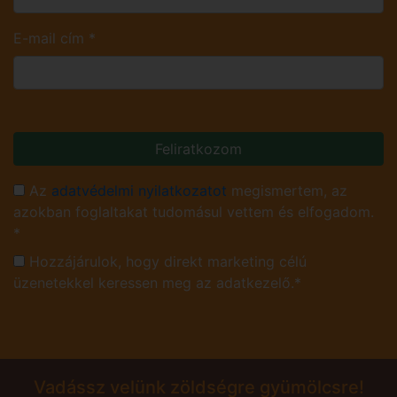
E-mail cím
*
Feliratkozom
Az
adatvédelmi nyilatkozatot
megismertem, az
azokban foglaltakat tudomásul vettem és elfogadom.
*
Hozzájárulok, hogy direkt marketing célú
üzenetekkel keressen meg az adatkezelő.*
Vadássz velünk zöldségre gyümölcsre!