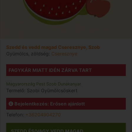
Szedd és vedd magad Cseresznye, Szob
Gyümölcs, zöldség:
Cseresznye
FAGYKÁR MIATT IDÉN ZÁRVA TART
Magyarország
Pest
Szob
Dunakanyar
Termelő:
Szobi Gyümölcsöskert
Bejelentkezés: Erősen ajánlott
Telefon:
+36204904270
SZEDD ÉS/VAGY VEDD MAGAD