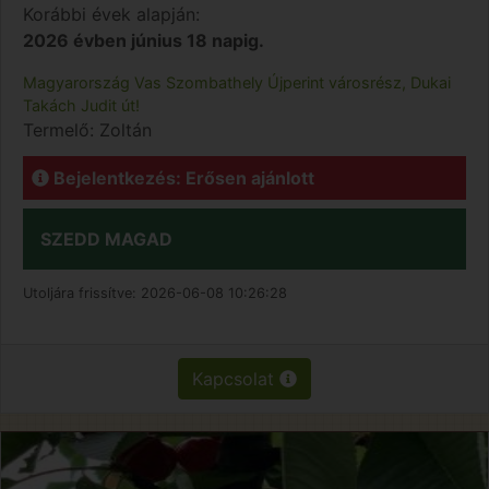
Korábbi évek alapján:
2026 évben június 18 napig.
Magyarország
Vas
Szombathely
Újperint városrész, Dukai
Takách Judit út!
Termelő:
Zoltán
Bejelentkezés: Erősen ajánlott
SZEDD MAGAD
Utoljára frissítve:
2026-06-08 10:26:28
Kapcsolat