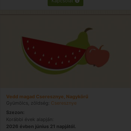
Kapcsolat
Vedd magad Cseresznye, Nagykörű
Gyümölcs, zöldség:
Cseresznye
Szezon:
Korábbi évek alapján:
2026 évben június 21 napjától.