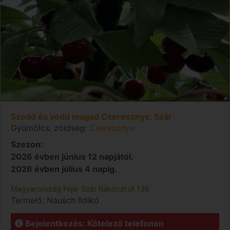
Szedd és vedd magad Cseresznye, Szár
Gyümölcs, zöldség:
Cseresznye
Szezon:
2026 évben június 12 napjától.
2026 évben július 4 napig.
Magyarország
Fejér
Szár
Rákóczi út 136
Termelő:
Nausch Ildikó
Bejelentkezés: Kötelező telefonon