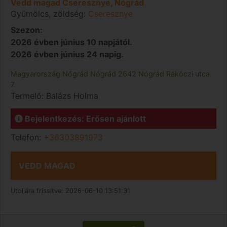
Vedd magad Cseresznye, Nógrád
Gyümölcs, zöldség:
Cseresznye
Szezon:
2026 évben június 10 napjától.
2026 évben június 24 napig.
Magyarország
Nógrád
Nógrád
2642 Nógrád Rákóczi utca
7.
Termelő:
Balázs Holma
Bejelentkezés: Erősen ajánlott
Telefon:
+36303891973
VEDD MAGAD
Utoljára frissítve:
2026-06-10 13:51:31