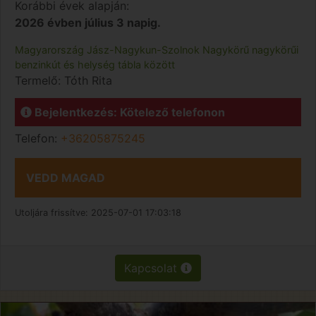
Korábbi évek alapján:
2026 évben július 3 napig.
Magyarország
Jász-Nagykun-Szolnok
Nagykörű
nagykörűi
benzinkút és helység tábla között
Termelő:
Tóth Rita
Bejelentkezés: Kötelező telefonon
Telefon:
+36205875245
VEDD MAGAD
Utoljára frissítve:
2025-07-01 17:03:18
Kapcsolat