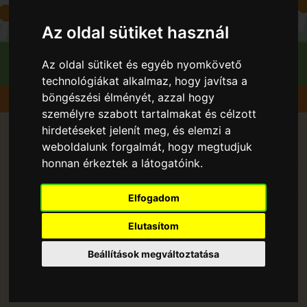
Az oldal sütiket használ
Az oldal sütiket és egyéb nyomkövető
technológiákat alkalmaz, hogy javítsa a
böngészési élményét, azzal hogy
Szedd magad
Cseresznye
személyre szabott tartalmakat és célzott
hirdetéseket jelenít meg, és elemzi a
Szedd és/vagy vedd magad
weboldalunk forgalmát, hogy megtudjuk
honnan érkeztek a látogatóink.
Cseresznye lelőhelyek 2026
évben - Magyarországon -
Elfogadom
országos lista
Elutasítom
Beállítások megváltoztatása