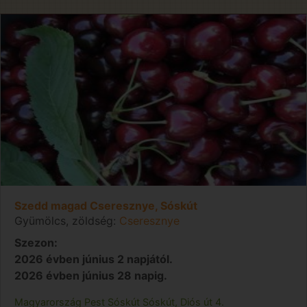
Szedd magad Cseresznye, Sóskút
Gyümölcs, zöldség:
Cseresznye
Szezon:
2026 évben június 2 napjától.
2026 évben június 28 napig.
Magyarország
Pest
Sóskút
Sóskút, Diós út 4.