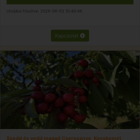
Utoljára frissítve:
2026-06-03 10:40:46
Kapcsolat
Szedd és vedd magad Cseresznye, Kecskemét