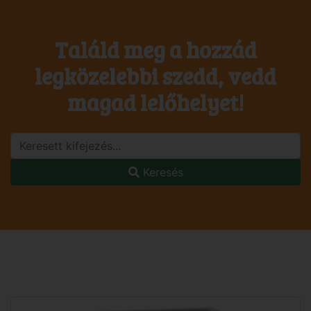
Találd meg a hozzád
legközelebbi szedd, vedd
magad lelőhelyet!
Keresés