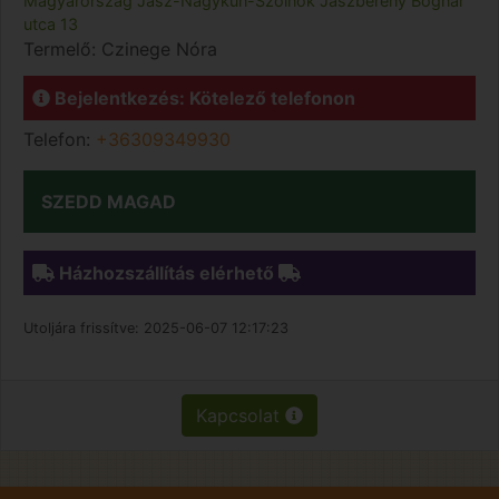
Magyarország
Jász-Nagykun-Szolnok
Jászberény
Bognár
utca 13
Termelő:
Czinege Nóra
Bejelentkezés: Kötelező telefonon
Telefon:
+36309349930
SZEDD MAGAD
Házhozszállítás elérhető
Utoljára frissítve:
2025-06-07 12:17:23
Kapcsolat