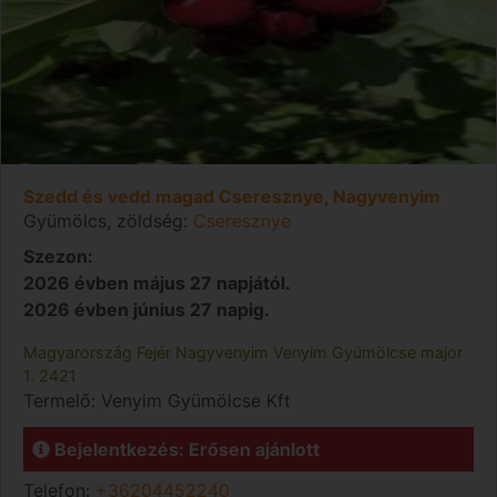
Szedd és vedd magad Cseresznye, Nagyvenyim
Gyümölcs, zöldség:
Cseresznye
Szezon:
2026 évben május 27 napjától.
2026 évben június 27 napig.
Magyarország
Fejér
Nagyvenyim
Venyim Gyümölcse major
1. 2421
Termelő:
Venyim Gyümölcse Kft
Bejelentkezés: Erősen ajánlott
Telefon:
+36204452240