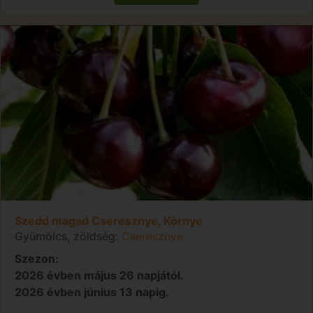
Szedd magad Cseresznye, Környe
Gyümölcs, zöldség:
Cseresznye
Szezon:
2026 évben május 26 napjától.
2026 évben június 13 napig.