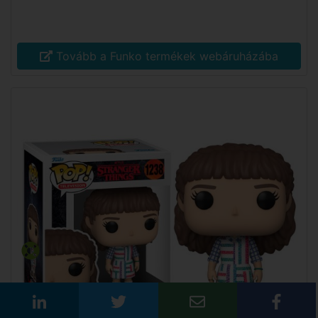
Tovább a Funko termékek webáruházába