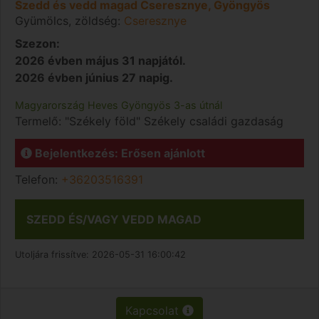
Szedd és vedd magad Cseresznye, Gyöngyös
Gyümölcs, zöldség:
Cseresznye
Szezon:
2026 évben május 31 napjától.
2026 évben június 27 napig.
Magyarország
Heves
Gyöngyös
3-as útnál
Termelő:
"Székely föld" Székely családi gazdaság
Bejelentkezés: Erősen ajánlott
Telefon:
+36203516391
SZEDD ÉS/VAGY VEDD MAGAD
Utoljára frissítve:
2026-05-31 16:00:42
Kapcsolat