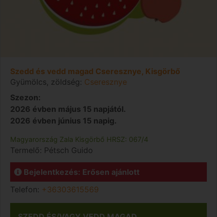
Szedd és vedd magad Cseresznye, Kisgörbő
Gyümölcs, zöldség:
Cseresznye
Szezon:
2026 évben május 15 napjától.
2026 évben június 15 napig.
Magyarország
Zala
Kisgörbő
HRSZ: 067/4
Termelő:
Pétsch Guido
Bejelentkezés: Erősen ajánlott
Telefon:
+36303615569
SZEDD ÉS/VAGY VEDD MAGAD