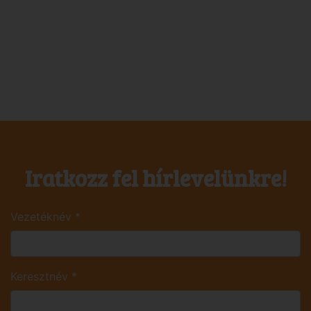
Iratkozz fel hírlevelünkre!
Vezetéknév
*
Keresztnév
*