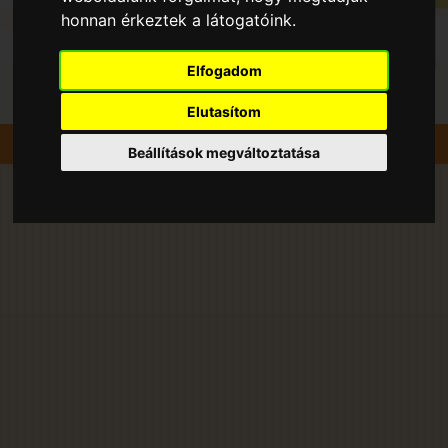
honnan érkeztek a látogatóink.
Elfogadom
Elutasítom
Szedd magad
Cseresznye
Környe
Beállítások megváltoztatása