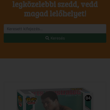
legközelebbi szedd, vedd
magad lelőhelyet!
Keresés