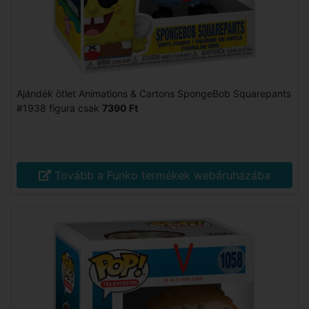
Ajándék ötlet Animations & Cartons SpongeBob Squarepants
#1938 figura csak
7390 Ft
Tovább a Funko termékek webáruházába