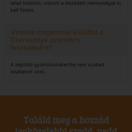
lehet kóstolni, viszont a leszedett mennyiséget ki
kell fizetni.
Vihetek magammal kisálltot a
Cseresznye gyümölcs
leszedésére?
A legtöbb gyümölcsöskertbe nem szabad
kisállatott vinni.
Találd meg a hozzád
legközelebbi szedd, vedd