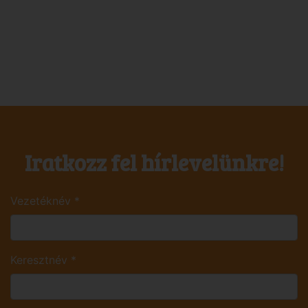
Iratkozz fel hírlevelünkre!
Vezetéknév
*
Keresztnév
*