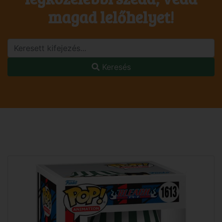
magad lelőhelyet!
Keresés