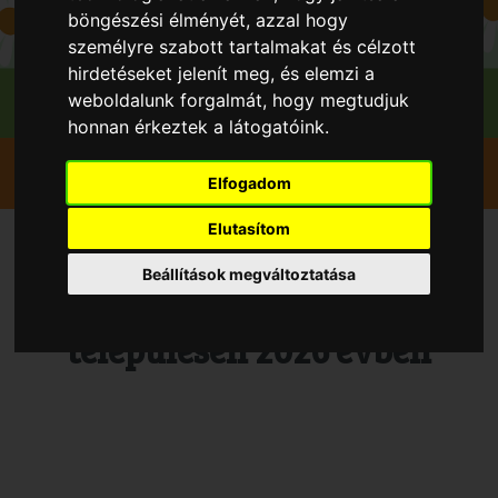
böngészési élményét, azzal hogy
személyre szabott tartalmakat és célzott
hirdetéseket jelenít meg, és elemzi a
weboldalunk forgalmát, hogy megtudjuk
honnan érkeztek a látogatóink.
Szedd magad
Cseresznye
Pomáz
Elfogadom
Piliskert Kft.
Elutasítom
Szedd és/vagy vedd magad
Beállítások megváltoztatása
Cseresznye, Pomáz
településen 2026 évben