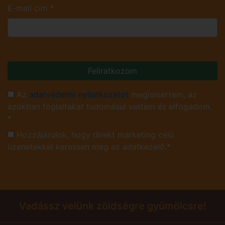
E-mail cím
*
Feliratkozom
Az
adatvédelmi nyilatkozatot
megismertem, az
azokban foglaltakat tudomásul vettem és elfogadom.
*
Hozzájárulok, hogy direkt marketing célú
üzenetekkel keressen meg az adatkezelő.*
Vadássz velünk zöldségre gyümölcsre!