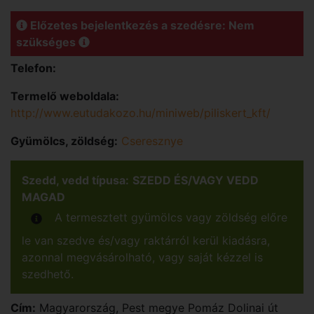
Előzetes bejelentkezés a szedésre: Nem
szükséges
Telefon:
Termelő weboldala:
http://www.eutudakozo.hu/miniweb/piliskert_kft/
Gyümölcs, zöldség:
Cseresznye
Szedd, vedd típusa:
SZEDD ÉS/VAGY VEDD
MAGAD
A termesztett gyümölcs vagy zöldség előre
le van szedve és/vagy raktárról kerül kiadásra,
azonnal megvásárolható, vagy saját kézzel is
szedhető.
Cím:
Magyarország
,
Pest
megye
Pomáz
Dolinai út