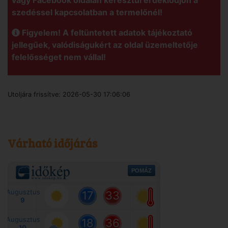
szedéssel kapcsolatban a termelőnél!
Figyelem! A feltüntetett adatok tájékoztató
jellegűek, valódiságukért az oldal üzemeltetője
felelősséget nem vállal!
Utoljára frissítve:
2026-05-30 17:06:06
Várható időjárás