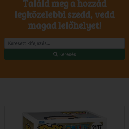
Találd meg a hozzád
legközelebbi szedd, vedd
magad lelőhelyet!
Keresés