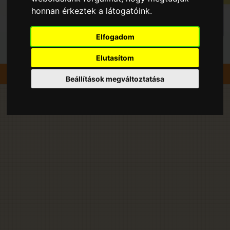
honnan érkeztek a látogatóink.
Elfogadom
Elutasítom
Szedd magad
Cseresznye
Szombathely
Beállítások megváltoztatása