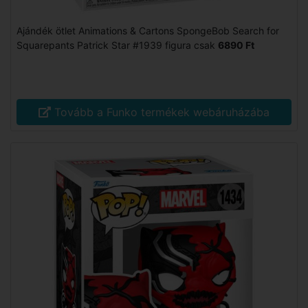
Ajándék ötlet Animations & Cartons SpongeBob Search for
Squarepants Patrick Star #1939 figura csak
6890 Ft
Tovább a Funko termékek webáruházába