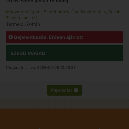
2026 évben június 18 napig.
Magyarország
Vas
Szombathely
Újperint városrész, Dukai
Takách Judit út!
Termelő:
Zoltán
Bejelentkezés: Erősen ajánlott
SZEDD MAGAD
Utoljára frissítve:
2026-06-08 10:26:28
Kapcsolat