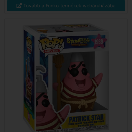
Tovább a Funko termékek webáruházába