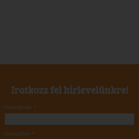
Iratkozz fel hírlevelünkre!
Vezetéknév
*
Keresztnév
*