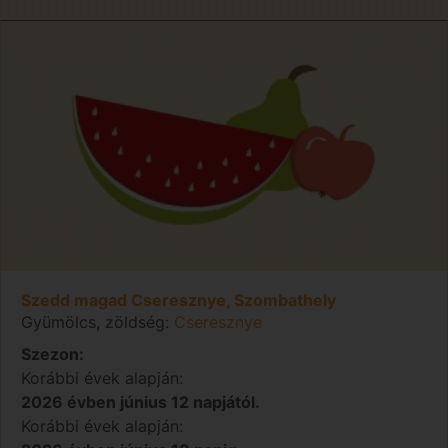
Szedd magad Cseresznye, Szombathely
Gyümölcs, zöldség:
Cseresznye
Szezon:
Korábbi évek alapján:
2026 évben június 12 napjától.
Korábbi évek alapján: