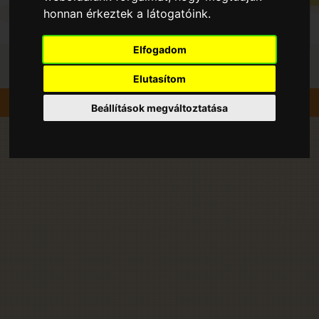
honnan érkeztek a látogatóink.
Elfogadom
Elutasítom
Szedd magad
Cseresznye
Szár
Beállítások megváltoztatása