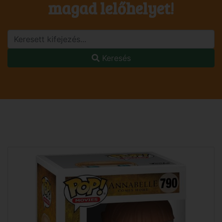
magad lelőhelyet!
Keresés