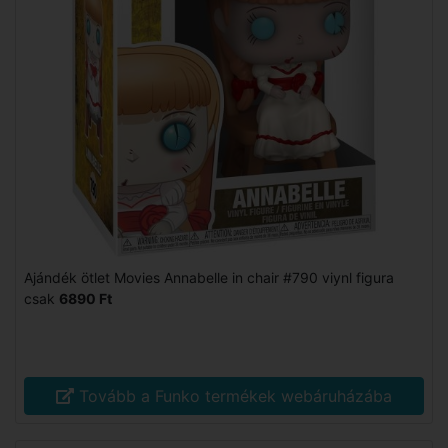
Ajándék ötlet Movies Annabelle in chair #790 viynl figura
csak
6890 Ft
Tovább a Funko termékek webáruházába