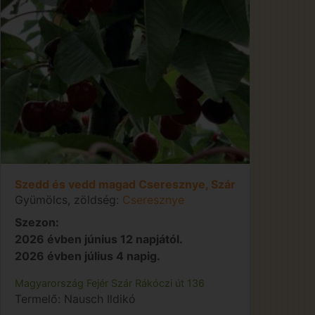
Szedd és vedd magad Cseresznye, Szár
Gyümölcs, zöldség:
Cseresznye
Szezon:
2026 évben június 12 napjától.
2026 évben július 4 napig.
Magyarország
Fejér
Szár
Rákóczi út 136
Termelő:
Nausch Ildikó