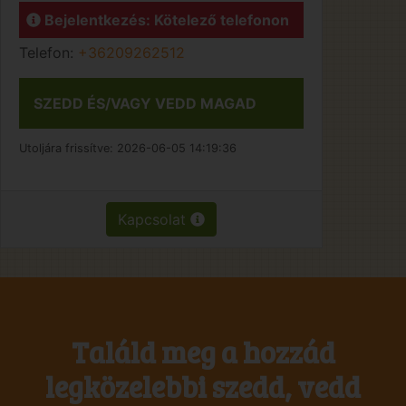
Bejelentkezés: Kötelező telefonon
Telefon:
+36209262512
SZEDD ÉS/VAGY VEDD MAGAD
Utoljára frissítve:
2026-06-05 14:19:36
Kapcsolat
Találd meg a hozzád
legközelebbi szedd, vedd