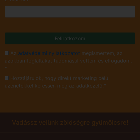
Feliratkozom
Az
adatvédelmi nyilatkozatot
megismertem, az
azokban foglaltakat tudomásul vettem és elfogadom.
*
Hozzájárulok, hogy direkt marketing célú
üzenetekkel keressen meg az adatkezelő.*
Vadássz velünk zöldségre gyümölcsre!