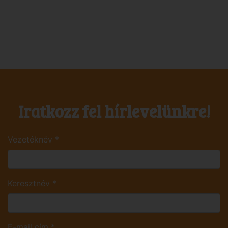
Iratkozz fel hírlevelünkre!
Vezetéknév
*
Keresztnév
*
E-mail cím
*