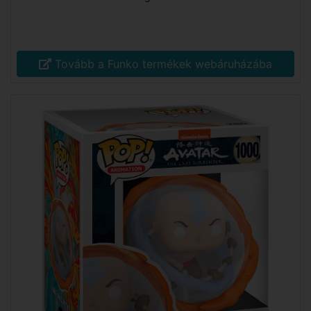
Tovább a Funko termékek webáruházába