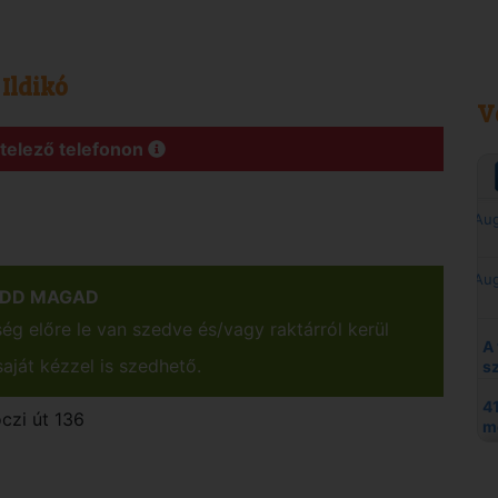
Ildikó
V
ötelező telefonon
EDD MAGAD
g előre le van szedve és/vagy raktárról kerül
aját kézzel is szedhető.
czi út 136