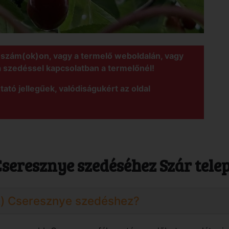
nszám(ok)on, vagy a termelő weboldalán, vagy
a szedéssel kapcsolatban a termelőnél!
tató jellegűek, valódiságukért az oldal
Cseresznye szedéséhez Szár tele
z) Cseresznye szedéshez?