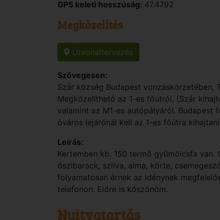
GPS keleti hosszúság:
47.4792
Megközelítés
Útvonaltervezés
Szövegesen:
Szár község Budapest vonzáskörzetében, Ta
Megközelíthető az 1-es főútról, (Szár kihajtó
valamint az M1-es autópályáról. Budapest fe
óváros lejárónál kell az 1-es főútra kihajtani
Leírás:
Kertemben kb. 150 termő gyümölcsfa van. C
őszibarack, szilva, alma, körte, csemegesz
folyamatosan érnek az idénynek megfelelőe
telefonon. Előre is köszönöm.
Nyitvatartás