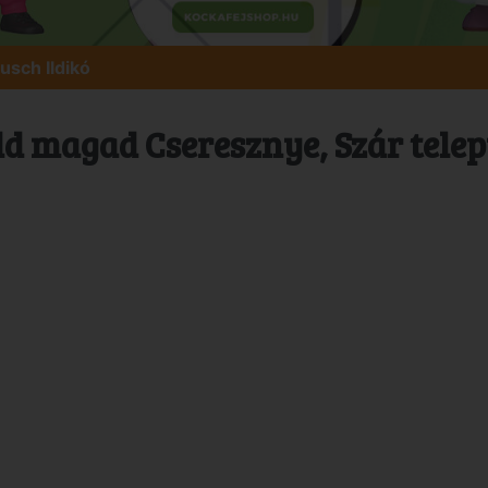
usch Ildikó
d magad Cseresznye, Szár tele