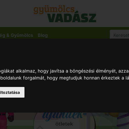
ég & Gyümölcs
Blog
giákat alkalmaz, hogy javítsa a böngészési élményét, azza
weboldalunk forgalmát, hogy megtudjuk honnan érkeztek a l
ltoztatása