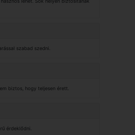
 hasznos lehet. Sok helyen biztosítanak
arással szabad szedni.
em biztos, hogy teljesen érett.
rű érdeklődni.