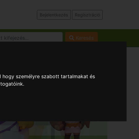
Bejelentkezés
Regisztráció
Keresés
l hogy személyre szabott tartalmakat és
átogatóink.