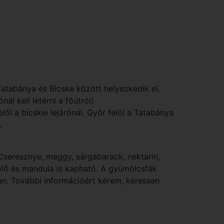
tabánya és Bicske között helyezkedik el.
nál kell letérni a főútról)
lől a bicskei lejárónál, Győr felöl a Tatabánya
.
seresznye, meggy, sárgabarack, nektarin,
őlő és mandula is kapható. A gyümölcsfák
n. További információért kérem, keressen