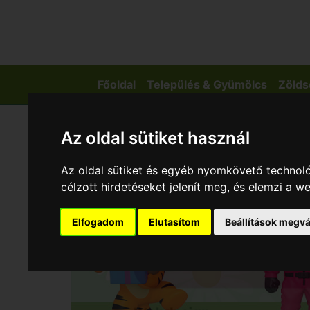
Főoldal
Település & Gyümölcs
Zölds
Az oldal sütiket használ
Az oldal sütiket és egyéb nyomkövető technoló
célzott hirdetéseket jelenít meg, és elemzi a 
Elfogadom
Elutasítom
Beállítások megvá