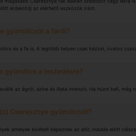
tve magasabb Cseresznye fák esetén szedőbot vagy létra is
őtt érdeklődj az elérhető eszközök iránt.
ye gyümölcsöt a fáról?
mölcs és a fa is. A legtöbb helyen csak kézzel, óvatos csav
e gyümölcs a leszedésre?
lik az ágról, színe és illata intenzív. Ha húzni kell, még n
 a(z) Cseresznye gyümölcsöt?
yek amelyek kivételt képeznek ez alól, indulás előtt célsze