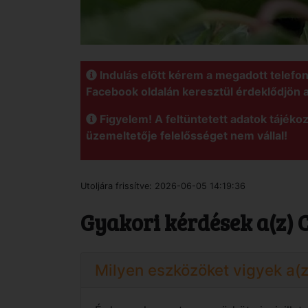
Indulás előtt kérem a megadott telefo
Facebook oldalán keresztül érdeklődjön 
Figyelem! A feltüntetett adatok tájékoz
üzemeltetője felelősséget nem vállal!
Utoljára frissítve:
2026-06-05 14:19:36
Gyakori kérdések a(z) 
Milyen eszközöket vigyek a(