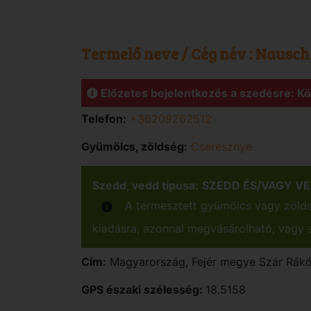
Termelő neve / Cég név :
Nausch 
Előzetes bejelentkezés a szedésre: K
Telefon:
+36209262512
Gyümölcs, zöldség:
Cseresznye
Szedd, vedd típusa:
SZEDD ÉS/VAGY V
A termesztett gyümölcs vagy zöldsé
kiadásra, azonnal megvásárolható, vagy s
Cím:
Magyarország
,
Fejér
megye
Szár
Rákó
GPS északi szélesség:
18.5158