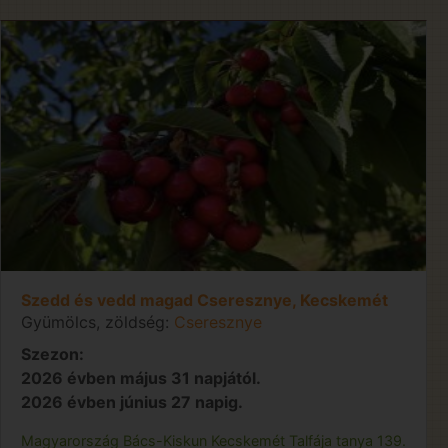
Szedd és vedd magad Cseresznye, Kecskemét
Gyümölcs, zöldség:
Cseresznye
Szezon:
2026 évben május 31 napjától.
2026 évben június 27 napig.
Magyarország
Bács-Kiskun
Kecskemét
Talfája tanya 139.