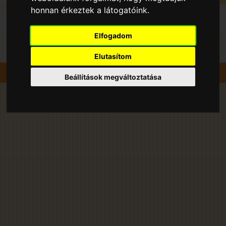
honnan érkeztek a látogatóink.
Elfogadom
Elutasítom
Szedd magad
Cseresznye
Kecskemét
Beállítások megváltoztatása