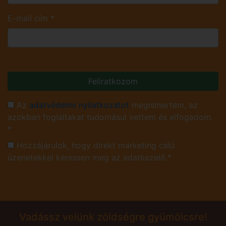
E-mail cím
*
Feliratkozom
Az
adatvédelmi nyilatkozatot
megismertem, az
azokban foglaltakat tudomásul vettem és elfogadom.
*
Hozzájárulok, hogy direkt marketing célú
üzenetekkel keressen meg az adatkezelő.*
Vadássz velünk zöldségre gyümölcsre!