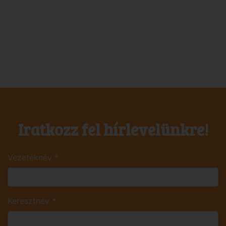
Iratkozz fel hírlevelünkre!
Vezetéknév
*
Keresztnév
*