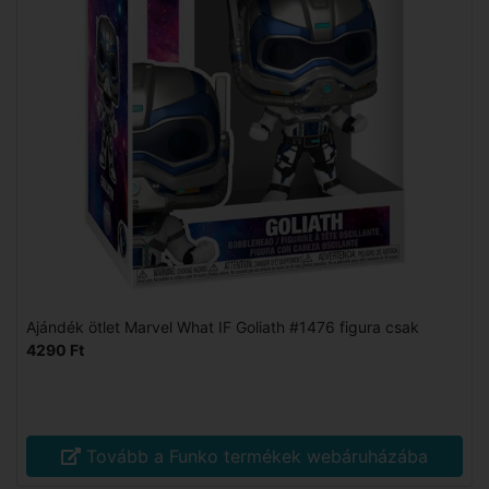
Ajándék ötlet Marvel What IF Goliath #1476 figura csak
4290 Ft
Tovább a Funko termékek webáruházába