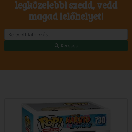
legközelebbi szedd, vedd
magad lelőhelyet!
Keresés