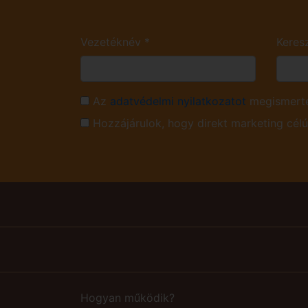
Vezetéknév
*
Keres
Az
adatvédelmi nyilatkozatot
megismerte
Hozzájárulok, hogy direkt marketing cél
Hogyan működik?