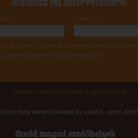
Iratkozz fel hírlevelünkre!
ztnév
*
E-mail cím
*
m, az azokban foglaltakat tudomásul vettem és elfogadom
ú üzenetekkel keressen meg az adatkezelő.*
Vadássz velünk zöldségre gyümölcsre!
Oszd meg ismerősieddel és szedd, vedd, edd!
Szedd magad szedőhelyek