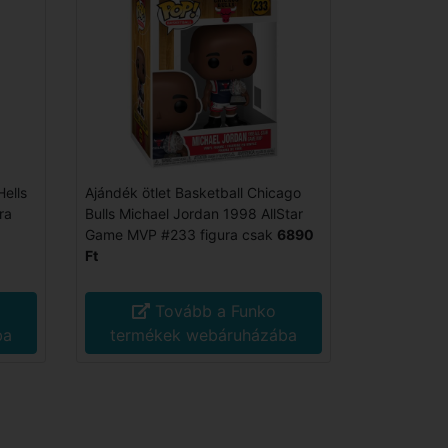
ells
Ajándék ötlet Basketball Chicago
ra
Bulls Michael Jordan 1998 AllStar
Game MVP #233 figura csak
6890
Ft
Tovább a Funko
ba
termékek webáruházába