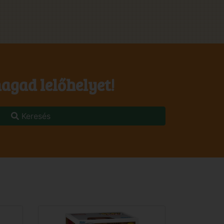
agad lelőhelyet!
Keresés