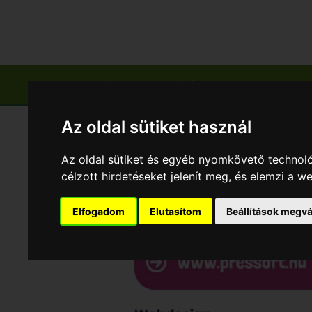
Főoldal
Település & Gyümölcs
Zölds
Az oldal sütiket használ
Az oldal sütiket és egyéb nyomkövető technoló
célzott hirdetéseket jelenít meg, és elemzi a 
Elfogadom
Elutasítom
Beállítások megvá