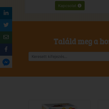
Kapcsolat
Találd meg a ho