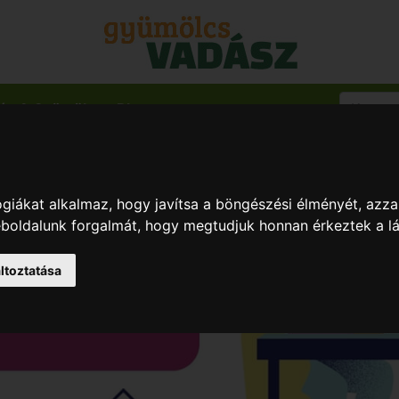
ég & Gyümölcs
Blog
giákat alkalmaz, hogy javítsa a böngészési élményét, azza
weboldalunk forgalmát, hogy megtudjuk honnan érkeztek a l
ltoztatása