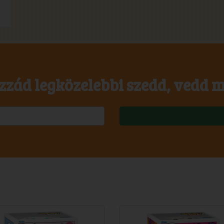
zzád legközelebbi szedd, vedd m