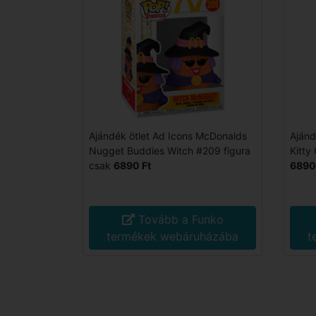
Ajándék ötlet Ad Icons McDonalds
Ajánd
Nugget Buddies Witch #209 figura
Kitty
csak
6890 Ft
6890
Tovább a Funko
termékek webáruházába
t