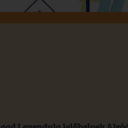
gad Levendula lelőhelyek Alsód