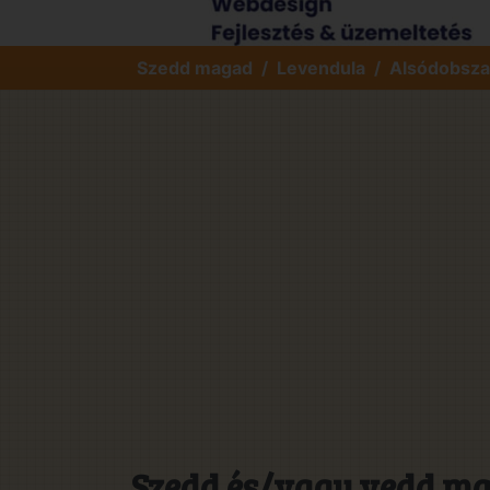
Szedd magad
Levendula
Alsódobsza
Szedd és/vagy vedd ma