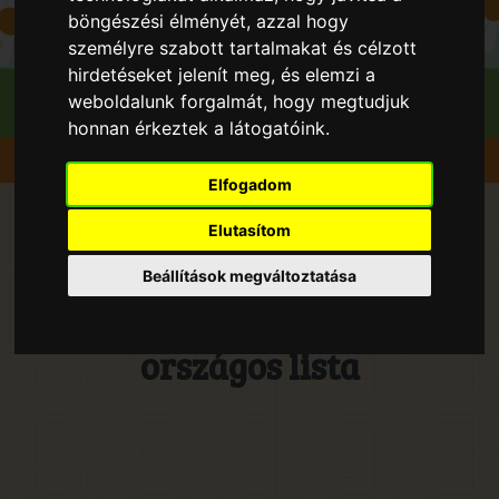
böngészési élményét, azzal hogy
személyre szabott tartalmakat és célzott
hirdetéseket jelenít meg, és elemzi a
weboldalunk forgalmát, hogy megtudjuk
honnan érkeztek a látogatóink.
Szedd magad
Levendula
Elfogadom
Szedd és/vagy vedd magad
Elutasítom
Levendula lelőhelyek 2026
Beállítások megváltoztatása
évben - Magyarországon -
országos lista