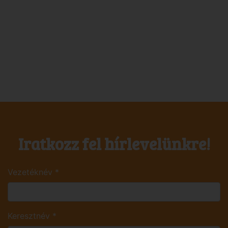
Iratkozz fel hírlevelünkre!
Vezetéknév
*
Keresztnév
*