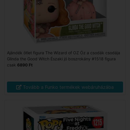
Ajándék ötlet figura The Wizard of OZ Óz a csodák csodája
Glinda the Good Witch Északi jó boszrokány #1518 figura
csak
6890 Ft
Tovább a Funko termékek webáruházába