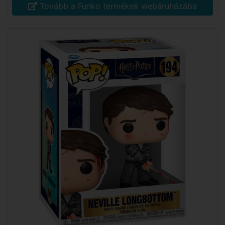
Tovább a Funko termékek webáruházába