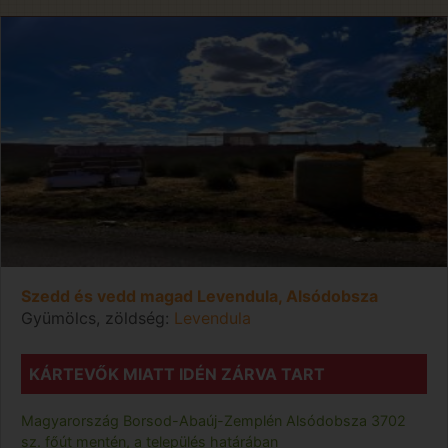
Szedd és vedd magad Levendula, Alsódobsza
Gyümölcs, zöldség:
Levendula
KÁRTEVŐK MIATT IDÉN ZÁRVA TART
Magyarország
Borsod-Abaúj-Zemplén
Alsódobsza
3702
sz. főút mentén, a település határában