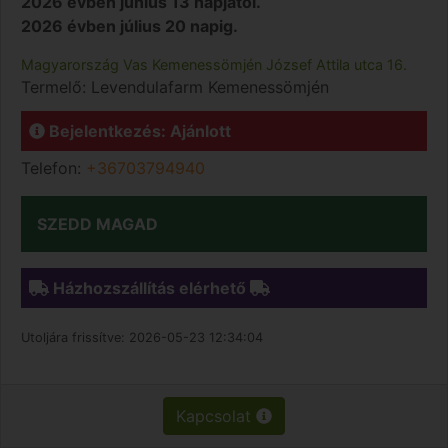
2026 évben június 13 napjától.
2026 évben július 20 napig.
Magyarország
Vas
Kemenessömjén
József Attila utca 16.
Termelő:
Levendulafarm Kemenessömjén
Bejelentkezés: Ajánlott
Telefon:
+36703794940
SZEDD MAGAD
Házhozszállítás elérhető
Utoljára frissítve:
2026-05-23 12:34:04
Kapcsolat