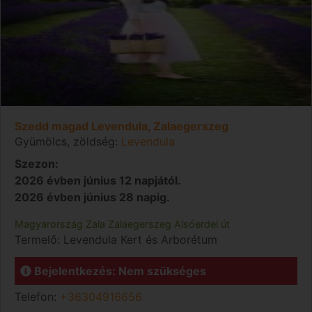
Szedd magad Levendula, Zalaegerszeg
Gyümölcs, zöldség:
Levendula
Szezon:
2026 évben június 12 napjától.
2026 évben június 28 napig.
Magyarország
Zala
Zalaegerszeg
Alsóerdei út
Termelő:
Levendula Kert és Arborétum
Bejelentkezés: Nem szükséges
Telefon:
+36304916656