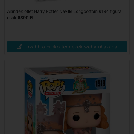
Ajándék ötlet Harry Potter Neville Longbottom #194 figura
csak
6890 Ft
Tovább a Funko termékek webáruházába