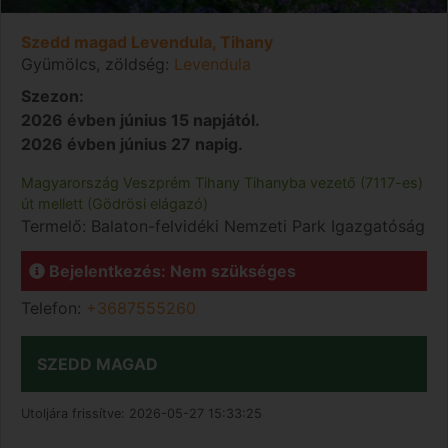
Szedd magad Levendula, Tihany
Gyümölcs, zöldség:
Levendula
Szezon:
2026 évben június 15 napjától.
2026 évben június 27 napig.
Magyarország
Veszprém
Tihany
Tihanyba vezető (7117-es)
út mellett (Gödrösi elágazó)
Termelő:
Balaton-felvidéki Nemzeti Park Igazgatóság
Bejelentkezés: Nem szükséges
Telefon:
+3687555260
SZEDD MAGAD
Utoljára frissítve:
2026-05-27 15:33:25