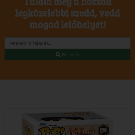
Találd meg a hozzád
legközelebbi szedd, vedd
magad lelőhelyet!
Keresés