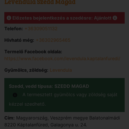
Levendula Szedd Magad
Előzetes bejelentkezés a szedésre: Ajánlott
Telefon:
+36309051132
Hívható még:
+36302965465
Termelő Facebook oldala:
https://www.facebook.com/levendula.kaptalanfuredi/
Gyümölcs, zöldség:
Levendula
Szedd, vedd típusa:
SZEDD MAGAD
A termesztett gyümölcs vagy zöldség saját
kézzel szedhető.
Cím:
Magyarország
,
Veszprém
megye
Balatonalmádi
8220 Káptalanfüred, Galagonya u. 24.