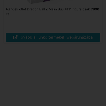
Ajándék ötlet Dragon Ball Z Majin Buu #111 figura csak
7990
Ft
Tovább a Funko termékek webáruházába