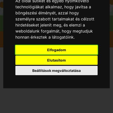
Az oldal sütiket és egyéb nyomkövető
technológiákat alkalmaz, hogy javítsa a
böngészési élményét, azzal hogy
személyre szabott tartalmakat és célzott
hirdetéseket jelenít meg, és elemzi a
weboldalunk forgalmát, hogy megtudjuk
Szedd magad
Levendula
Balatonalmádi
honnan érkeztek a látogatóink.
Káptalanfüredi Levendula Szedd Magad
Elfogadom
Szedd magad Levendula,
Elutasítom
Balatonalmádi településen
Beállítások megváltoztatása
2026 évben