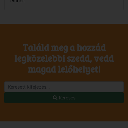
ember.
Találd meg a hozzád
legközelebbi szedd, vedd
magad lelőhelyet!
Keresés