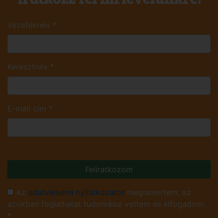
Vezetéknév
*
Keresztnév
*
E-mail cím
*
Feliratkozom
Az
adatvédelmi nyilatkozatot
megismertem, az
azokban foglaltakat tudomásul vettem és elfogadom.
*