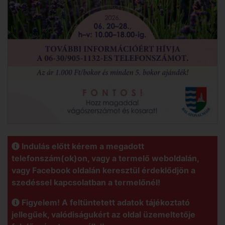
Indulás előtt kérem a megadott
telefonszám(ok)on, vagy a termelő weboldalán,
vagy Facebook oldalán keresztül érdeklődjön a
szedéssel kapcsolatban a termelőnél!
Figyelem! A feltüntetett adatok tájékoztató
jellegűek, valódiságukért az oldal üzemeltetője